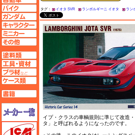
バイクページへ
タグ：
イオタ SVR
ランボルギーニ イオタ
ラン
ガンダムページへ
キャラクターページへ
ミニカーページへ
その他ページへ
塗料ページへ
工具ページへ
プラ材ページへ
ケースページへ
書籍ページへ
メーカー一覧のページはこちら
イプ・クラスの車輌規則に準じて改造・
タ」と呼ばれるようになったのです。
ICM