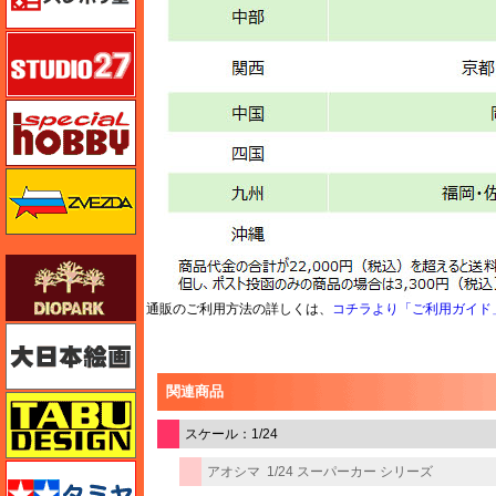
スタジオ27・タブデザイン
スペシャルホビー
ズベズダ（Zvezda）
ダイオパーク（diopark）
通販のご利用方法の詳しくは、
コチラより「ご利用ガイド
大日本絵画
関連商品
タブデザイン・スタジオ27
スケール：1/24
タミヤ
アオシマ
1/24 スーパーカー シリーズ