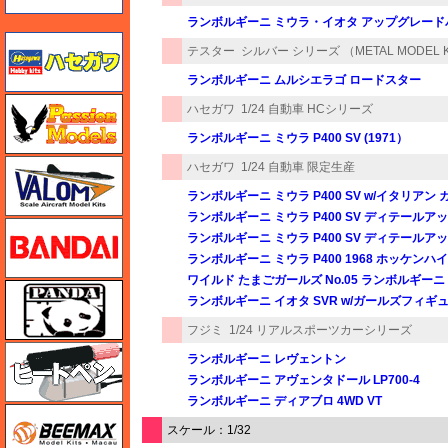
ランボルギーニ ミウラ・イオタ アップグレード
ハセガワ
テスター
シルバー シリーズ （METAL MODEL K
ランボルギーニ ムルシエラゴ ロードスター
ハセガワ
ハセガワ
1/24 自動車 HCシリーズ
ランボルギーニ ミウラ P400 SV (1971）
バロムモデル
ハセガワ
1/24 自動車 限定生産
ランボルギーニ ミウラ P400 SV w/イタリアン
ランボルギーニ ミウラ P400 SV ディテール
バンダイ
ランボルギーニ ミウラ P400 SV ディテール
ランボルギーニ ミウラ P400 1968 ホッケンハ
ワイルド たまごガールズ No.05 ランボルギーニ ミ
パンダホビー
ランボルギーニ イオタ SVR w/ガールズフィギ
フジミ
1/24 リアルスポーツカーシリーズ
ヒートペン（十和田技研・ブレインファクトリー）
ランボルギーニ レヴェントン
ランボルギーニ アヴェンタドール LP700-4
ランボルギーニ ディアブロ 4WD VT
BEEMAX
スケール：1/32