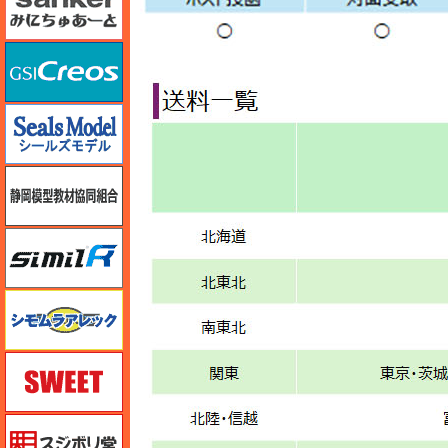
GSIクレオス
シールズモデル
静岡模型協同組合
シミラー（similR）
シモムラアレック
スイート（SWEET）
スジボリ堂