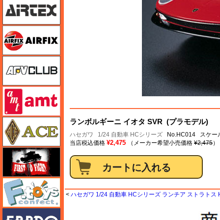
エアフィックス
AFVクラブ
amt
エース
ランボルギーニ イオタ SVR (プラモデル)
ハセガワ
1/24 自動車 HCシリーズ
No.HC014 スケール
¥2,475
当店税込価格
（メーカー希望小売価格
¥2,475
）
FTF
エフトイズ
<
ハセガワ 1/24 自動車 HCシリーズ ランチア ストラトス
エブロ