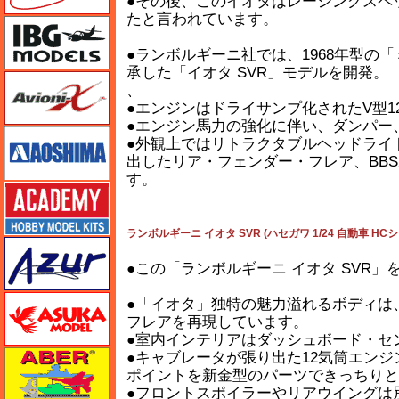
●その後、このイオタはレーシングスペッ
たと言われています。
IBG
●ランボルギーニ社では、1968年型の
承した「イオタ SVR」モデルを開発。
Avioni-X（アヴィオニクス）
、
●エンジンはドライサンプ化されたV型12
●エンジン馬力の強化に伴い、ダンパー
アオシマ
●外観上ではリトラクタブルヘッドライ
出したリア・フェンダー・フレア、BB
す。
アカデミー
ランボルギーニ イオタ SVR (ハセガワ 1/24 自動車 HC
アズール
●この「ランボルギーニ イオタ SVR
アスカモデル
●「イオタ」独特の魅力溢れるボディは
フレアを再現しています。
●室内インテリアはダッシュボード・セ
アベール
●キャブレータが張り出た12気筒エン
ポイントを新金型のパーツできっちりと
●フロントスポイラーやリアウイングは