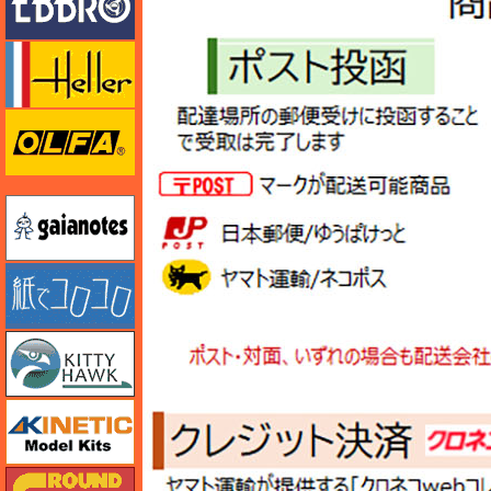
エレール
オルファ
ガイアノーツ
紙でコロコロ
キティホーク
キネテック
ガリレオ出版 グランドパワー