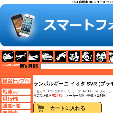
1/24 自動車 HCシリーズ ラン
AFV
飛行機
艦船
自動車
バイク
キャラクター
ガンダム
塗料
TOP
TOPページへ
ランボルギーニ イオタ SVR (プラ
AFV
ハセガワ
1/24 自動車 HCシリーズ
No.HC014 スケール：
¥2,475
当店税込価格
（メーカー希望小売価格
2,750
）
飛行機ページへ
艦船ページへ
自動車ページへ