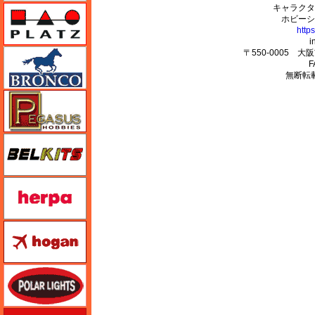
キャラクタ
プラッツ
ホビーシ
http
i
ブロンコモデル（Bronco Models）
〒550-0005 
F
無断転
ペガサスホビー
BELKITS
ヘルパ（herpa）
ホーガンウイングス
ポーラライツ
ホビージャパン