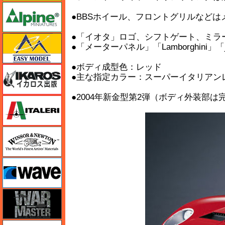
アルパイン
●BBSホイール、フロントグリルなど
●「イオタ」ロゴ、シフトゲート、ミラ
イージーモデル
●「メーターパネル」「Lamborghin
●ボディ成型色：レッド
イカロス出版
●主な指定カラー：スーパーイタリアンレッ
●2004年新金型第2弾（ボディ外装部は
イタレリ
ウインザー＆ニュートン
ウェーブ
ウォーマスターズ
エアテックス