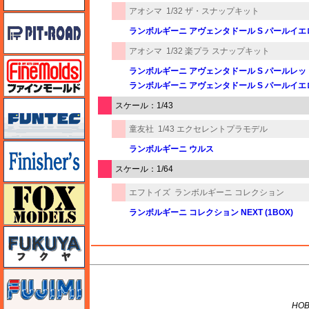
アオシマ
1/32 ザ・スナップキット
ピットロード
ランボルギーニ アヴェンタドール S パールイエ
アオシマ
1/32 楽プラ スナップキット
ファインモールド
ランボルギーニ アヴェンタドール S パールレッ
ランボルギーニ アヴェンタドール S パールイエ
funtec（ファンテック）
スケール：1/43
童友社
1/43 エクセレントプラモデル
フィニッシャーズ
ランボルギーニ ウルス
スケール：1/64
フォックスモデル（FOX MODELS）
エフトイズ
ランボルギーニ コレクション
ランボルギーニ コレクション NEXT (1BOX)
フクヤ
M's PLUS
フジミ
HOB