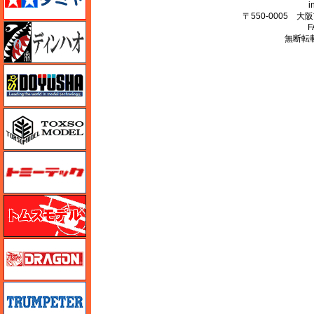
i
〒550-0005 
ディン・ハオ
F
無断転
童友社
トキソモデル（toxso_model）
トミーテック
トムスモデル
ドラゴン
トランペッター