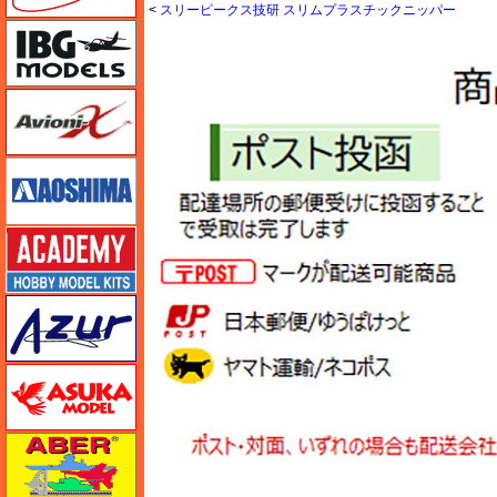
<
スリーピークス技研 スリムプラスチックニッパー
IBG
Avioni-X（アヴィオニクス）
アオシマ
アカデミー
アズール
アスカモデル
アベール