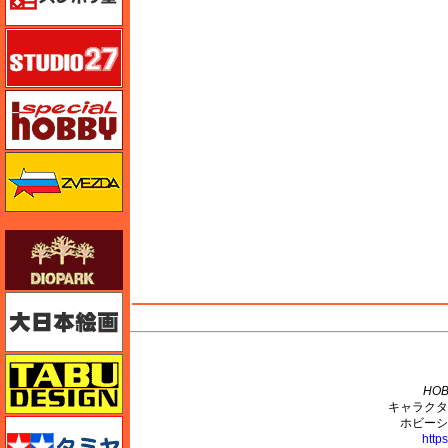
スタジオ27・タブデザイン
スペシャルホビー
ズベズダ（Zvezda）
ダイオパーク（diopark）
大日本絵画
M's PLUS
タブデザイン・スタジオ27
HOB
キャラクタ
ホビーシ
タミヤ
http