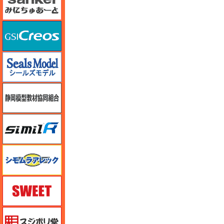
GSIクレオス
シールズモデル
静岡模型協同組合
シミラー（similR）
シモムラアレック
スイート（SWEET）
スジボリ堂