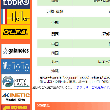
エレール
オルファ
ガイアノーツ
紙でコロコロ
キティホーク
通販のご利用方法の詳しくは、
コチラより「ご利用ガイド
キネテック
関連商品
ガリレオ出版 グランドパワー