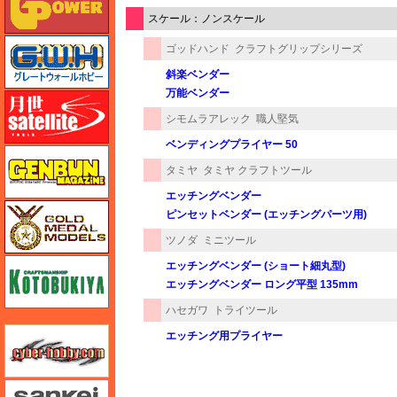
スケール：ノンスケール
グレートウォールホビー
ゴッドハンド
クラフトグリップシリーズ
斜楽ベンダー
万能ベンダー
月世 サテライトツールス
シモムラアレック
職人堅気
ベンディングプライヤー 50
ゲンブンマガジン
タミヤ
タミヤ クラフトツール
エッチングベンダー
ゴールドメダルモデルズ
ピンセットベンダー (エッチングパーツ用)
ツノダ
ミニツール
コトブキヤ
エッチングベンダー (ショート細丸型)
エッチングベンダー ロング平型 135mm
ハセガワ
トライツール
サイバーホビー
エッチング用プライヤー
さんけい みにちゅあーと