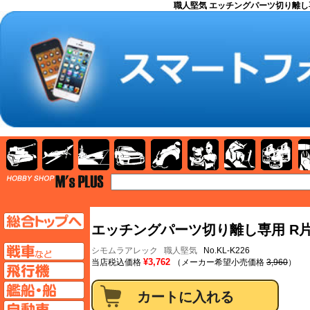
職人堅気 エッチングパーツ切り離し専
AFV
飛行機
艦船
自動車
バイク
キャラクター
ガンダム
塗料
TOP
TOPページへ
エッチングパーツ切り離し専用 R片刃
AFV
シモムラアレック
職人堅気
No.KL-K226
¥3,762
当店税込価格
（メーカー希望小売価格
3,960
）
飛行機ページへ
艦船ページへ
自動車ページへ