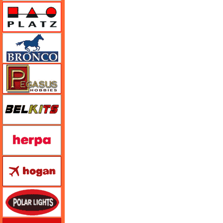
プラッツ
ブロンコモデル（Bronco Models）
ペガサスホビー
BELKITS
ヘルパ（herpa）
ホーガンウイングス
ポーラライツ
ホビージャパン