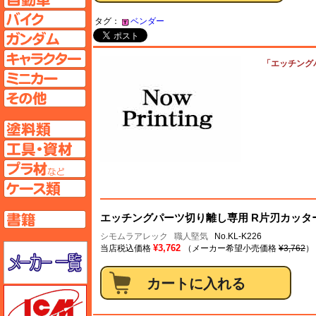
バイクページへ
タグ：
ベンダー
ガンダムページへ
キャラクターページへ
「エッチングパ
ミニカーページへ
その他ページへ
塗料ページへ
工具ページへ
プラ材ページへ
ケースページへ
書籍ページへ
エッチングパーツ切り離し専用 R片刃カッター 
シモムラアレック
職人堅気
No.KL-K226
メーカー一覧のページはこちら
¥3,762
当店税込価格
（メーカー希望小売価格
¥3,762
）
ICM