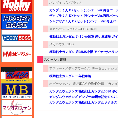
バンダイ
ガンプラくん
ガンプラくん DXセット (ランナーVer.再現パー
ザクプラくん DXセット (ランナーVer.再現パー
ホビーベース
シャアザクくん DXセット (ランナーVer.再現パ
メガハウス
G.M.G.COLLECTION
ホビーボス
機動戦士ガンダム ジオン公国軍 黒い三連星 ガイ
メガハウス
GGG
ホビーマスター
機動戦士ガンダム 第08MS小隊 アイナ･サハリン Snow
スケール：書籍
アスキー・メディアワークス
データコレクショ
マコ
機動戦士ガンダム 一年戦争編
ホビージャパン
GUNDAM WEAPONS （ガ
マスターボックス
ガンダムウェポンズ 機動戦士ガンダム0080 ポ
ガンダムウェポンズ ガンプラ40周年記念 RX-78
マツオカステン
ガンダムウェポンズ 機動戦士ガンダム ククル