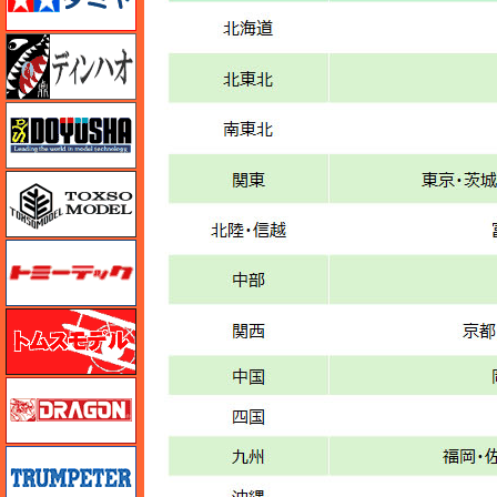
ディン・ハオ
童友社
トキソモデル（toxso_model）
トミーテック
トムスモデル
ドラゴン
トランペッター