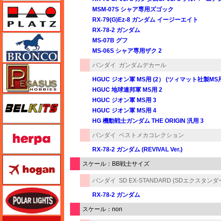
プラッツ
MSM-07S シャア専用ズゴック
RX-79(G)Ez-8 ガンダム イージーエイト
RX-78-2 ガンダム
ブロンコモデル（Bronco Models）
MS-07B グフ
MS-06S シャア専用ザク 2
バンダイ
ガンダムデカール
ペガサスホビー
HGUC ジオン軍 MS用 (2） (ツィマット社製M
HGUC 地球連邦軍 MS用 2
BELKITS
HGUC ジオン軍 MS用 3
HGUC ジオン軍 MS用 4
HG 機動戦士ガンダム THE ORIGIN 汎用 3
ヘルパ（herpa）
バンダイ
ベストメカコレクション
RX-78-2 ガンダム (REVIVAL Ver.)
ホーガンウイングス
スケール：BB戦士サイズ
バンダイ
SD EX-STANDARD (SDエクスタンダ
ポーラライツ
RX-78-2 ガンダム
スケール：non
ホビージャパン