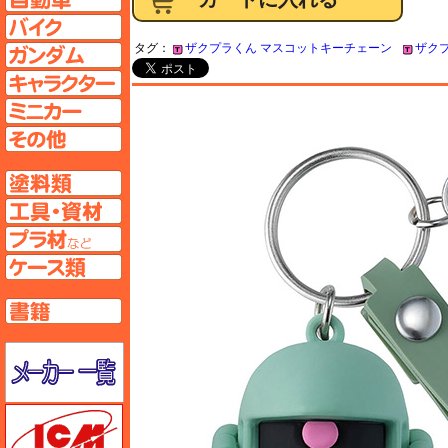
バイクページへ
タグ：
ザクプラくん マスコットキーチェーン
ザク
ガンダムページへ
キャラクターページへ
ミニカーページへ
その他ページへ
塗料ページへ
工具ページへ
プラ材ページへ
ケースページへ
書籍ページへ
メーカー一覧のページはこちら
ICM