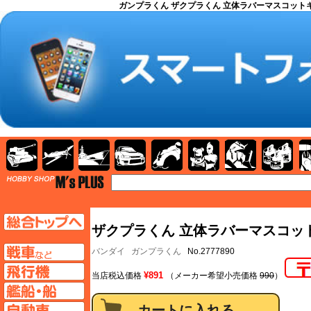
ガンプラくん ザクプラくん 立体ラバーマスコットキーチェ
AFV
飛行機
艦船
自動車
バイク
キャラクター
ガンダム
塗料
TOP
TOPページへ
ザクプラくん 立体ラバーマスコット
AFV
バンダイ
ガンプラくん
No.2777890
飛行機ページへ
¥891
当店税込価格
（メーカー希望小売価格
990
）
艦船ページへ
自動車ページへ