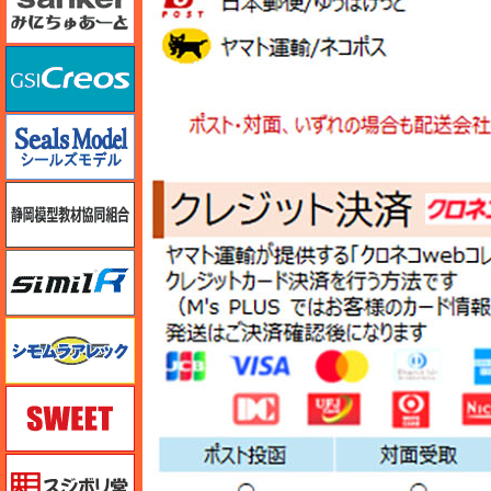
GSIクレオス
シールズモデル
静岡模型協同組合
シミラー（similR）
シモムラアレック
スイート（SWEET）
スジボリ堂