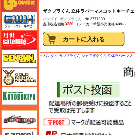
ザクプラくん 立体ラバーマスコットキーチェー
グレートウォールホビー
バンダイ
ガンプラくん
No.2777890
¥891
当店税込価格
（メーカー希望小売価格
¥891
）
月世 サテライトツールス
ゲンブンマガジン
<
バンダイ ガンプラくん シャアザクくん 立体ラバーマス
ゴールドメダルモデルズ
コトブキヤ
サイバーホビー
さんけい みにちゅあーと