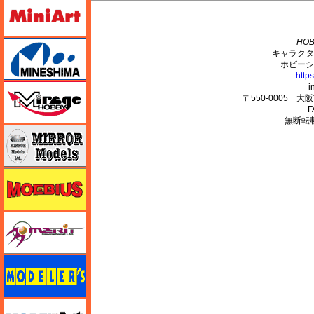
ミニアート
M's PLUS
HOB
ミネシマ
キャラクタ
ホビーシ
http
i
ミラージュホビー
〒550-0005 
F
無断転
ミラーモデルズ
メビウス
メリットインターナショナル
モデラーズ
モデルアート