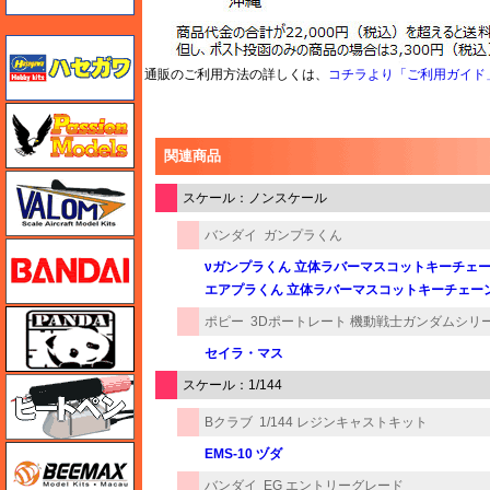
ハセガワ
通販のご利用方法の詳しくは、
コチラより「ご利用ガイド
ハセガワ
関連商品
バロムモデル
スケール：ノンスケール
バンダイ
ガンプラくん
バンダイ
νガンプラくん 立体ラバーマスコットキーチェ
エアプラくん 立体ラバーマスコットキーチェー
パンダホビー
ポピー
3Dポートレート 機動戦士ガンダムシリ
セイラ・マス
ヒートペン（十和田技研・ブレインファクトリー）
スケール：1/144
Bクラブ
1/144 レジンキャストキット
BEEMAX
EMS-10 ヅダ
バンダイ
EG エントリーグレード