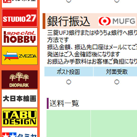
スタジオ27・タブデザイン
スペシャルホビー
ズベズダ（Zvezda）
ダイオパーク（diopark）
大日本絵画
タブデザイン・スタジオ27
タミヤ