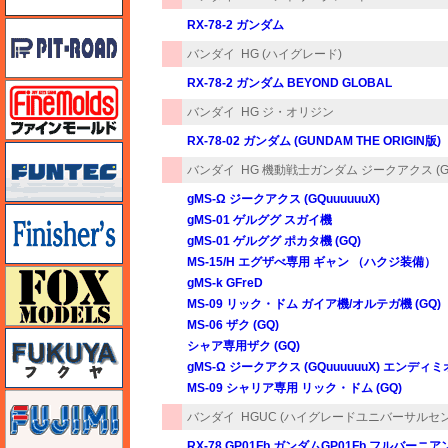
RX-78-2 ガンダム
ピットロード
バンダイ
HG (ハイグレード)
RX-78-2 ガンダム BEYOND GLOBAL
ファインモールド
バンダイ
HG ジ・オリジン
RX-78-02 ガンダム (GUNDAM THE ORIGIN版)
funtec（ファンテック）
バンダイ
HG 機動戦士ガンダム ジークアクス (GQ
gMS-Ω ジークアクス (GQuuuuuuX)
フィニッシャーズ
gMS-01 ゲルググ スガイ機
gMS-01 ゲルググ ポカタ機 (GQ)
MS-15/H エグザべ専用 ギャン （ハクジ装備）
フォックスモデル（FOX MODELS）
gMS-k GFreD
MS-09 リック・ドム ガイア機/オルテガ機 (GQ)
MS-06 ザク (GQ)
フクヤ
シャア専用ザク (GQ)
gMS-Ω ジークアクス (GQuuuuuuX) エン
MS-09 シャリア専用 リック・ドム (GQ)
フジミ
バンダイ
HGUC (ハイグレードユニバーサルセ
RX-78 GP01Fb ガンダムGP01Fb フルバーニア