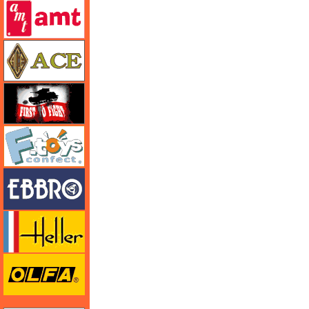
amt
エース
FTF
エフトイズ
エブロ
エレール
オルファ