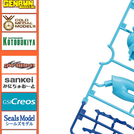
ゴールドメダルモデルズ
コトブキヤ
サイバーホビー
さんけい みにちゅあーと
GSIクレオス
シールズモデル
静岡模型協同組合