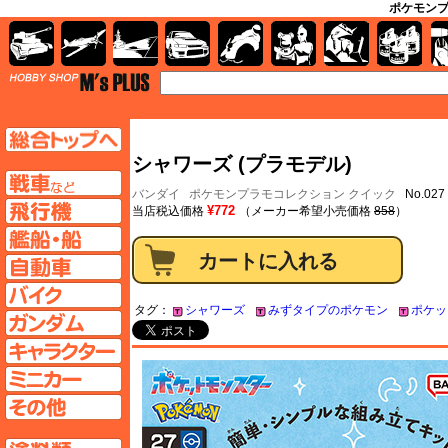
ポケモンプラ
AFV
飛行機
艦船
自動車
バイク
キャラクター
ガンダム
塗料
TOP
TOPページへ
シャワーズ (プラモデル)
AFV
バンダイ
ポケモンプラモコレクション クイック
No.02
飛行機ページへ
¥772
当店税込価格
（メーカー希望小売価格
858
）
艦船ページへ
自動車ページへ
バイクページへ
タグ：
シャワーズ
みずタイプのポケモン
ポケッ
ガンダムページへ
キャラクターページへ
ミニカーページへ
その他ページへ
塗料ページへ