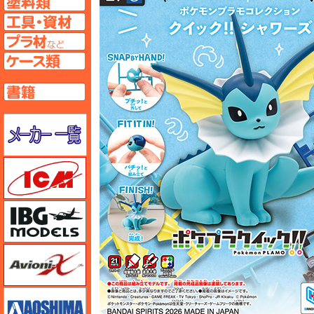
工具ページへ
プラ材ページへ
ケースページへ
書籍ページへ
メーカー一覧のページはこちら
ICM
IBG
Avioni-X（アヴィオニクス）
アオシマ