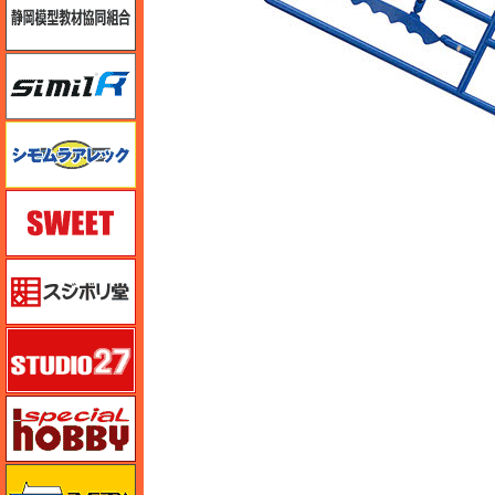
シミラー（similR）
シモムラアレック
スイート（SWEET）
スジボリ堂
スタジオ27・タブデザイン
スペシャルホビー
ズベズダ（Zvezda）