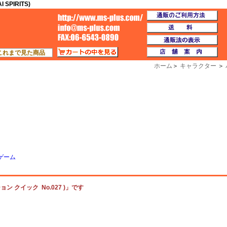
PIRITS)
通
TOP
送
通
カートの中を見る
店
これまで見た商品
ホーム
＞
キャラクター
＞
ゲーム
 クイック No.027 )」です