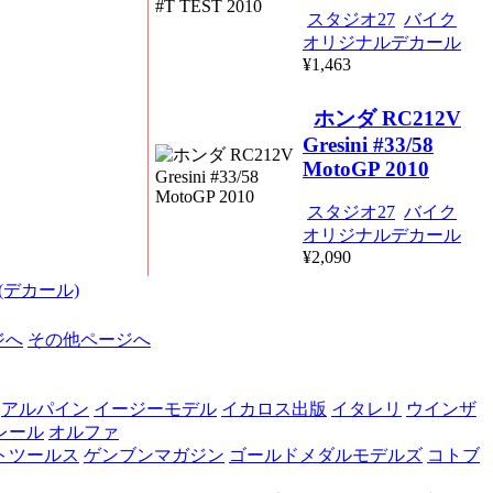
スタジオ27
バイク
オリジナルデカール
¥1,463
ホンダ RC212V
Gresini #33/58
MotoGP 2010
スタジオ27
バイク
オリジナルデカール
¥2,090
 (デカール)
ジへ
その他ページへ
アルパイン
イージーモデル
イカロス出版
イタレリ
ウインザ
レール
オルファ
トツールス
ゲンブンマガジン
ゴールドメダルモデルズ
コトブ