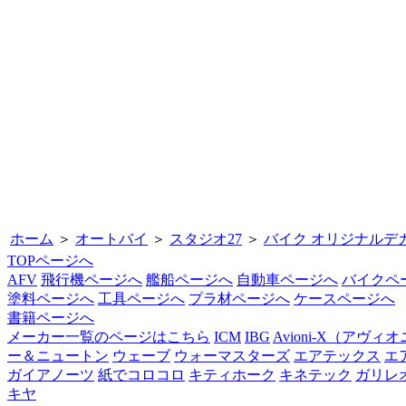
ホーム
＞
オートバイ
＞
スタジオ27
＞
バイク オリジナルデ
TOPページへ
AFV
飛行機ページへ
艦船ページへ
自動車ページへ
バイクペ
塗料ページへ
工具ページへ
プラ材ページへ
ケースページへ
書籍ページへ
メーカー一覧のページはこちら
ICM
IBG
Avioni-X（アヴィ
ー＆ニュートン
ウェーブ
ウォーマスターズ
エアテックス
エ
ガイアノーツ
紙でコロコロ
キティホーク
キネテック
ガリレ
キヤ