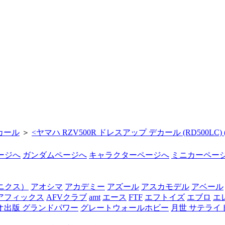
カール
＞
<
ヤマハ RZV500R ドレスアップ デカール (RD500LC)
ージへ
ガンダムページへ
キャラクターページへ
ミニカーペー
オニクス）
アオシマ
アカデミー
アズール
アスカモデル
アベール
アフィックス
AFVクラブ
amt
エース
FTF
エフトイズ
エブロ
エ
オ出版 グランドパワー
グレートウォールホビー
月世 サテライ