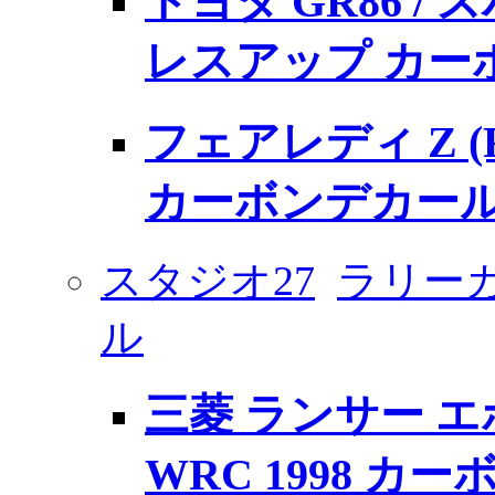
トヨタ GR86 / ス
レスアップ カー
フェアレディ Z (
カーボンデカー
スタジオ27
ラリー
ル
三菱 ランサー エ
WRC 1998 カ