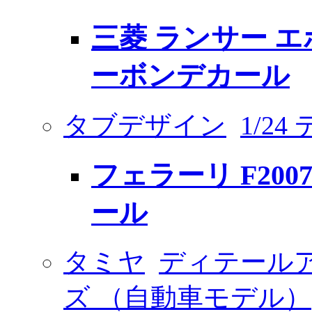
三菱 ランサー エ
ーボンデカール
タブデザイン
1/2
フェラーリ F20
ール
タミヤ
ディテール
ズ （自動車モデル）