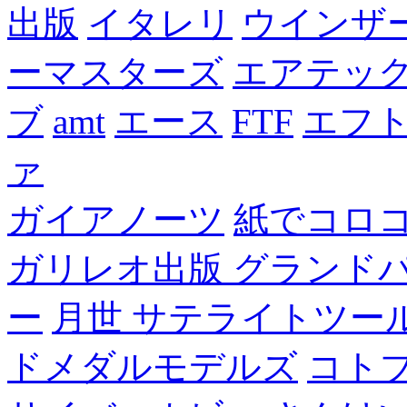
出版
イタレリ
ウインザ
ーマスターズ
エアテッ
ブ
amt
エース
FTF
エフ
ァ
ガイアノーツ
紙でコロ
ガリレオ出版 グランド
ー
月世 サテライトツー
ドメダルモデルズ
コト