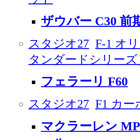
ザウバー C30 前期
スタジオ27
F-1 
タンダードシリーズ
フェラーリ F60
スタジオ27
F1 カ
マクラーレン MP