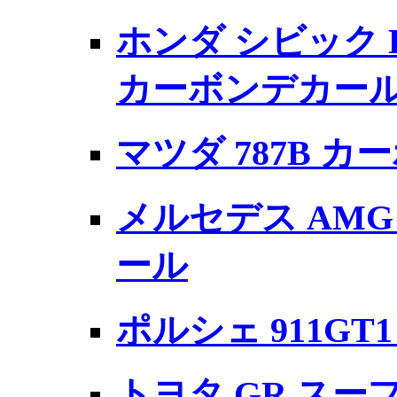
ホンダ シビック 
カーボンデカー
マツダ 787B 
メルセデス AMG
ール
ポルシェ 911G
トヨタ GR スー