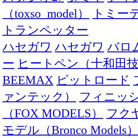
（toxso_model）
トミー
トランペッター
ハセガワ
ハセガワ
バロ
ー
ヒートペン（十和田
BEEMAX
ピットロード
ァンテック）
フィニッ
（FOX MODELS）
フク
モデル（Bronco Models