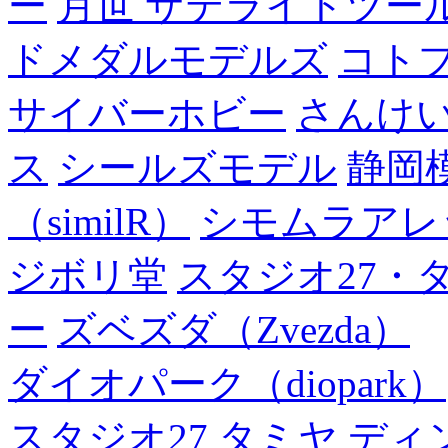
ー
月世 サテライトツー
ドメダルモデルズ
コト
サイバーホビー
さんけい
ス
シールズモデル
静岡
（similR）
シモムラアレ
ジボリ堂
スタジオ27・
ー
ズベズダ（Zvezda）
ダイオパーク（diopark）
スタジオ27
タミヤ
ディ