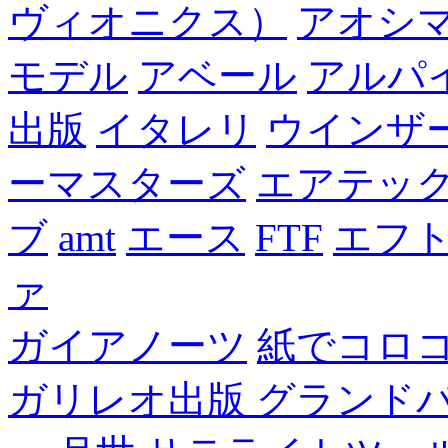
ヴィオニクス）
アオシ
モデル
アベール
アルパ
出版
イタレリ
ウインザ
ーマスターズ
エアテッ
ブ
amt
エース
FTF
エフ
ァ
ガイアノーツ
紙でコロ
ガリレオ出版 グランド