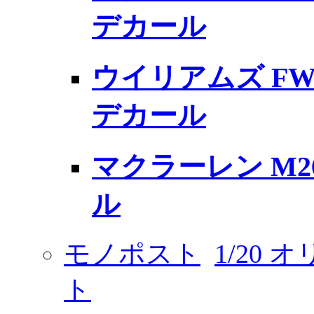
デカール
ウイリアムズ FW
デカール
マクラーレン M
ル
モノポスト
1/20
ト