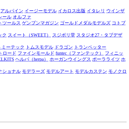
アルパイン
イージーモデル
イカロス出版
イタレリ
ウインザ
レール
オルファ
トツールス
ゲンブンマガジン
ゴールドメダルモデルズ
コトブ
ック
スイート（SWEET）
スジボリ堂
スタジオ27・タブデザ
トミーテック
トムスモデル
ドラゴン
トランペッター
トロード
ファインモールド
funtec（ファンテック）
フィニッ
ELKITS
ヘルパ（herpa）
ホーガンウイングス
ポーラライツ
ホ
ナショナル
モデラーズ
モデルアート
モデルカステン
モノクロ