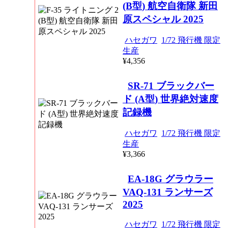
(B型) 航空自衛隊 新田
原スペシャル 2025
ハセガワ
1/72 飛行機 限定
生産
¥4,356
SR-71 ブラックバー
ド (A型) 世界絶対速度
記録機
ハセガワ
1/72 飛行機 限定
生産
¥3,366
EA-18G グラウラー
VAQ-131 ランサーズ
2025
ハセガワ
1/72 飛行機 限定