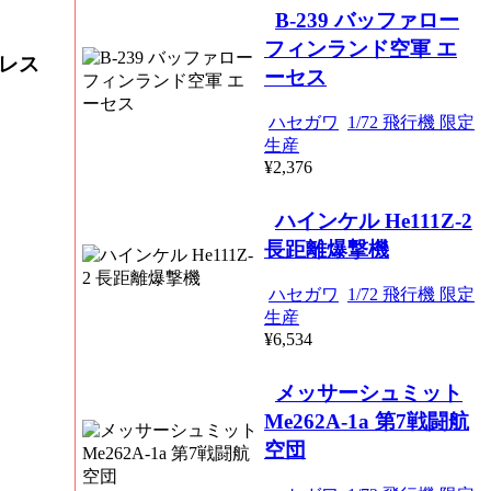
B-239 バッファロー
フィンランド空軍 エ
 レス
ーセス
ハセガワ
1/72 飛行機 限定
生産
¥2,376
ハインケル He111Z-2
長距離爆撃機
ハセガワ
1/72 飛行機 限定
生産
¥6,534
メッサーシュミット
Me262A-1a 第7戦闘航
空団