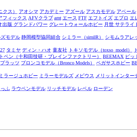
オニクス）
アオシマ
アカデミー
アズール
アスカモデル
アベール
アフィックス
AFVクラブ
amt
エース
FTF
エフトイズ
エブロ
エ
オ出版 グランドパワー
グレートウォールホビー
月世 サテライ
ルズモデル
静岡模型協同組合
シミラー（similR）
シモムラアレ
27
タミヤ
ディン・ハオ
童友社
トキソモデル（toxso_model）
トペン（十和田技研・ブレインファクトリー）
BEEMAX
ピッ
プラッツ
ブロンコモデル（Bronco Models）
ペガサスホビー
B
ミラージュホビー
ミラーモデルズ
メビウス
メリットインター
たっふ
ラウペンモデル
リッチモデル
レベル
ローデン