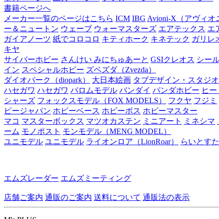
書籍ページへ
メーカー一覧のページはこちら
ICM
IBG
Avioni-X（アヴィ
ー＆ニュートン
ウェーブ
ウォーマスターズ
エアテックス
エ
ガイアノーツ
紙でコロコロ
キティホーク
キネテック
ガリレ
キヤ
サイバーホビー
さんけい みにちゅあーと
GSIクレオス
シー
イン
スペシャルホビー
ズベズダ（Zvezda）
ダイオパーク（diopark）
大日本絵画
タブデザイン・スタジオ
ハセガワ
ハセガワ
バロムモデル
バンダイ
パンダホビー
ヒー
シャーズ
フォックスモデル（FOX MODELS）
フクヤ
フジミ
ビージャパン
ホビーベース
ホビーボス
ホビーマスター
マコ
マスターボックス
マツオカステン
ミニアート
ミネシマ
ーム
モノポスト
モンモデル（MENG MODEL）
ユニモデル
ユニモデル
ライオンロア（LionRoar）
らいとす
エムズレーダー
エムズミーティング
店舗ご案内
通販のご案内
送料について
通販法の表示