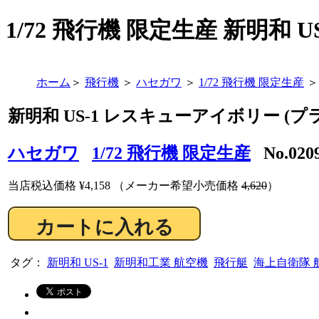
1/72 飛行機 限定生産 新明和 U
ホーム
＞
飛行機
＞
ハセガワ
＞
1/72 飛行機 限定生産
＞
新明和 US-1 レスキューアイボリー (プ
ハセガワ
1/72 飛行機 限定生産
No.02
当店税込価格
¥4,158
（メーカー希望小売価格
4,620
）
タグ：
新明和 US-1
新明和工業 航空機
飛行艇
海上自衛隊 