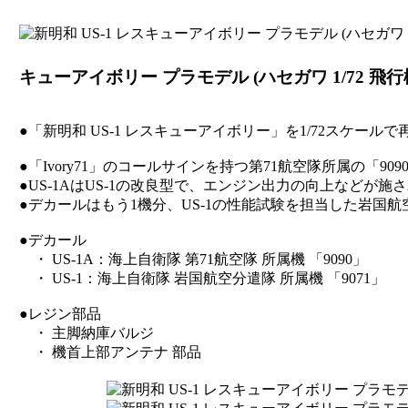
キューアイボリー プラモデル (ハセガワ 1/72 飛行機 
●「新明和 US-1 レスキューアイボリー」を1/72スケー
●「Ivory71」のコールサインを持つ第71航空隊所属の「90
●US-1AはUS-1の改良型で、エンジン出力の向上などが施
●デカールはもう1機分、US-1の性能試験を担当した岩国
●デカール
・ US-1A：海上自衛隊 第71航空隊 所属機 「9090」
・ US-1：海上自衛隊 岩国航空分遣隊 所属機 「9071」
●レジン部品
・ 主脚納庫バルジ
・ 機首上部アンテナ 部品