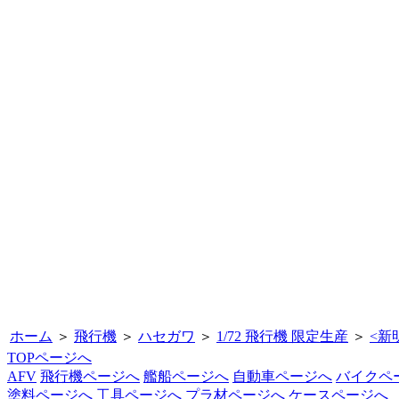
ホーム
＞
飛行機
＞
ハセガワ
＞
1/72 飛行機 限定生産
＞
<
新
TOPページへ
AFV
飛行機ページへ
艦船ページへ
自動車ページへ
バイクペ
塗料ページへ
工具ページへ
プラ材ページへ
ケースページへ