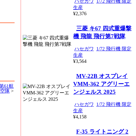
ハセガワ
1/72 飛行機 限定
生産
¥2,376
三菱 キ67 四式重爆撃
機 飛龍 飛行第7戦隊
ハセガワ
1/72 飛行機 限定
生産
¥3,564
MV-22B オスプレイ
VMM-362 アグリーエ
第61航
空隊
>
ンジェルス 2025
ハセガワ
1/72 飛行機 限定
生産
¥4,158
F-35 ライトニング 2