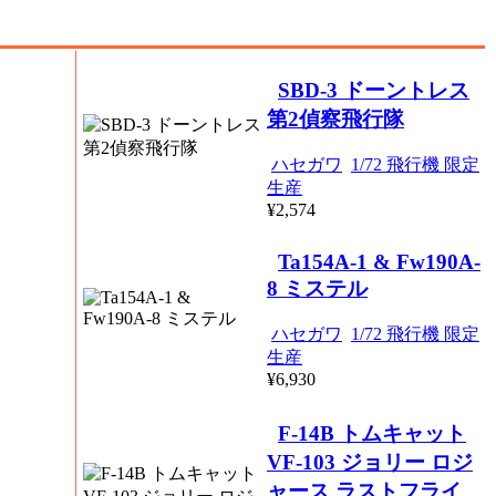
SBD-3 ドーントレス
第2偵察飛行隊
ハセガワ
1/72 飛行機 限定
生産
¥2,574
Ta154A-1 & Fw190A-
8 ミステル
ハセガワ
1/72 飛行機 限定
生産
¥6,930
F-14B トムキャット
VF-103 ジョリー ロジ
ャース ラストフライ