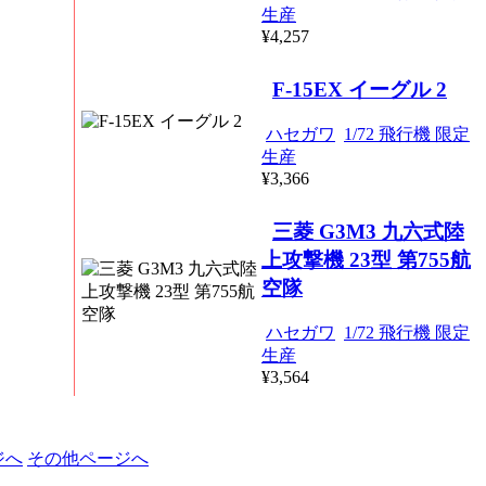
生産
¥4,257
F-15EX イーグル 2
ハセガワ
1/72 飛行機 限定
生産
¥3,366
三菱 G3M3 九六式陸
上攻撃機 23型 第755航
空隊
ハセガワ
1/72 飛行機 限定
生産
¥3,564
ジへ
その他ページへ