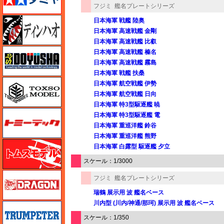
フジミ
艦名プレートシリーズ
ディン・ハオ
日本海軍 戦艦 陸奥
日本海軍 高速戦艦 金剛
日本海軍 高速戦艦 比叡
童友社
日本海軍 高速戦艦 榛名
日本海軍 高速戦艦 霧島
日本海軍 戦艦 扶桑
トキソモデル（toxso_model）
日本海軍 航空戦艦 伊勢
日本海軍 航空戦艦 日向
日本海軍 特3型駆逐艦 暁
トミーテック
日本海軍 特3型駆逐艦 電
日本海軍 重巡洋艦 鈴谷
日本海軍 重巡洋艦 熊野
トムスモデル
日本海軍 白露型 駆逐艦 夕立
スケール：1/3000
ドラゴン
フジミ
艦名プレートシリーズ
瑞鶴 展示用 波 艦名ベース
川内型 (川内/神通/那珂) 展示用 波 艦名ベース
トランペッター
スケール：1/350