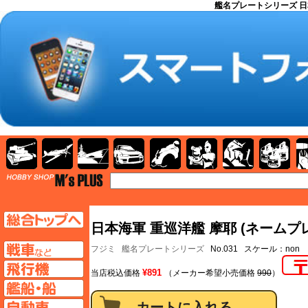
艦名プレートシリーズ 日本海
AFV
飛行機
艦船
自動車
バイク
キャラクター
ガンダム
塗料
TOP
TOPページへ
日本海軍 重巡洋艦 摩耶 (ネームプ
AFV
フジミ
艦名プレートシリーズ
No.031 スケール：non
飛行機ページへ
¥891
当店税込価格
（メーカー希望小売価格
990
）
艦船ページへ
自動車ページへ