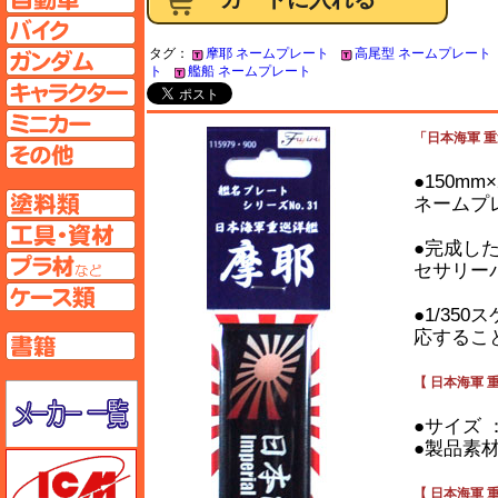
バイクページへ
タグ：
摩耶 ネームプレート
高尾型 ネームプレート
ガンダムページへ
ト
艦船 ネームプレート
キャラクターページへ
ミニカーページへ
「日本海軍 重
その他ページへ
●150m
塗料ページへ
ネームプ
工具ページへ
●完成し
プラ材ページへ
セサリー
ケースページへ
●1/3
応するこ
書籍ページへ
【 日本海軍 重
メーカー一覧のページはこちら
●サイズ ： 
●製品素材
ICM
【 日本海軍 重