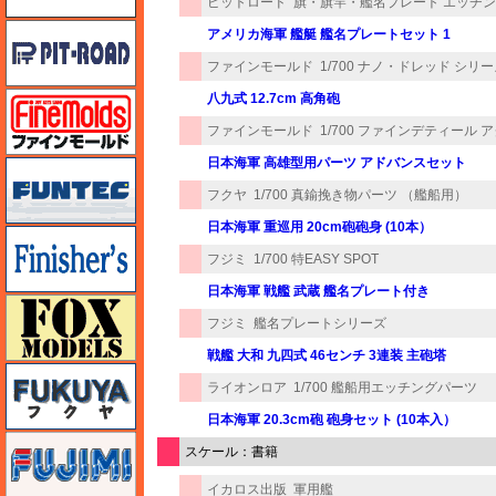
ピットロード
旗・旗竿・艦名プレート エッチ
ピットロード
アメリカ海軍 艦艇 艦名プレートセット 1
ファインモールド
1/700 ナノ・ドレッド シリ
ファインモールド
八九式 12.7cm 高角砲
ファインモールド
1/700 ファインデティール
日本海軍 高雄型用パーツ アドバンスセット
funtec（ファンテック）
フクヤ
1/700 真鍮挽き物パーツ （艦船用）
日本海軍 重巡用 20cm砲砲身 (10本）
フィニッシャーズ
フジミ
1/700 特EASY SPOT
日本海軍 戦艦 武蔵 艦名プレート付き
フォックスモデル（FOX MODELS）
フジミ
艦名プレートシリーズ
戦艦 大和 九四式 46センチ 3連装 主砲塔
フクヤ
ライオンロア
1/700 艦船用エッチングパーツ
日本海軍 20.3cm砲 砲身セット (10本入）
フジミ
スケール：書籍
イカロス出版
軍用艦