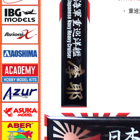
IBG
・ 重巡洋
Avioni-X（アヴィオニクス）
アオシマ
アカデミー
アズール
アスカモデル
アベール