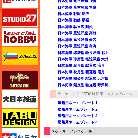
日本海軍 航空母艦 飛鷹
日本海軍 航空母艦 隼鷹
スタジオ27・タブデザイン
日本海軍 戦艦 紀伊
日本海軍 戦艦 尾張
日本海軍 駆逐艦 陽炎
スペシャルホビー
日本海軍 重巡洋艦 高雄
日本海軍 重巡洋艦 愛宕
日本海軍 重巡洋艦 鳥海
ズベズダ（Zvezda）
日本海軍 球磨型 軽巡洋艦 北上
日本海軍 球磨型 軽巡洋艦 大井
日本海軍 秋月型 駆逐艦 涼月
日本海軍 秋月型 駆逐艦 照月
ダイオパーク（diopark）
日本海軍 陽炎型 駆逐艦 天津風
日本海軍 陽炎型 駆逐艦 時津風
大日本絵画
ライオンロア
1/700 艦船用エッチングパーツ
艦船用ネームプレート 1
艦船用ネームプレート 2
タブデザイン・スタジオ27
艦船用ネームプレート 3
艦船用ネームプレート 4
タミヤ
スケール：ノンスケール