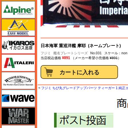
アルパイン
イージーモデル
イカロス出版
日本海軍 重巡洋艦 摩耶 (ネームプレート)
フジミ
艦名プレートシリーズ
No.031 スケール：non
イタレリ
¥891
当店税込価格
（メーカー希望小売価格
¥891
）
ウインザー＆ニュートン
<
フジミ ちび丸グレードアップパーツ ティーガー 1 純
ウェーブ
ウォーマスターズ
エアテックス