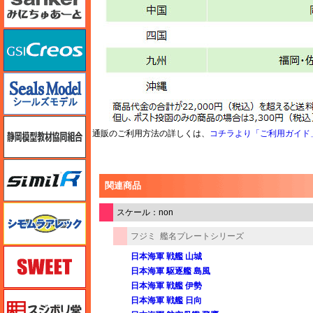
GSIクレオス
シールズモデル
静岡模型協同組合
通販のご利用方法の詳しくは、
コチラより「ご利用ガイド
シミラー（similR）
関連商品
シモムラアレック
スケール：non
フジミ
艦名プレートシリーズ
スイート（SWEET）
日本海軍 戦艦 山城
日本海軍 駆逐艦 島風
日本海軍 戦艦 伊勢
スジボリ堂
日本海軍 戦艦 日向