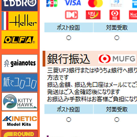
エレール
オルファ
ガイアノーツ
紙でコロコロ
キティホーク
キネテック
ガリレオ出版 グランドパワー