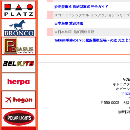
プラッツ
妙高型重巡 高雄型重巡 完全ガイド
スコードロンシグナル
インアクション シリーズ
ブロンコモデル（Bronco Models）
日本海軍 重巡洋艦
大日本絵画
船舶関連書籍
ペガサスホビー
Takumi明春の1/700艦船模型至福への道 其之七 
BELKITS
M's PLUS
ヘルパ（herpa）
HOB
キャラクタ
ホビーシ
http
ホーガンウイングス
i
〒550-0005 
F
ポーラライツ
無断転
ホビージャパン