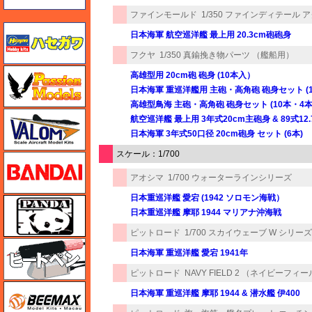
ファインモールド
1/350 ファインディテール
ハセガワ
日本海軍 航空巡洋艦 最上用 20.3cm砲砲身
フクヤ
1/350 真鍮挽き物パーツ （艦船用）
ハセガワ
高雄型用 20cm砲 砲身 (10本入）
日本海軍 重巡洋艦用 主砲・高角砲 砲身セット (1
高雄型鳥海 主砲・高角砲 砲身セット (10本・4
バロムモデル
航空巡洋艦 最上用 3年式20cm主砲身 & 89式12.
日本海軍 3年式50口径 20cm砲身 セット (6本)
スケール：1/700
バンダイ
アオシマ
1/700 ウォーターラインシリーズ
日本重巡洋艦 愛宕 (1942 ソロモン海戦）
パンダホビー
日本重巡洋艦 摩耶 1944 マリアナ沖海戦
ピットロード
1/700 スカイウェーブ W シリーズ
ヒートペン（十和田技研・ブレインファクトリー）
日本海軍 重巡洋艦 愛宕 1941年
ピットロード
NAVY FIELD 2 （ネイビーフィー
BEEMAX
日本海軍 重巡洋艦 摩耶 1944 & 潜水艦 伊400