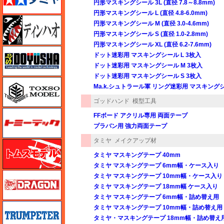
円形マスキングシール 3L (直径 7.8～8.8mm)
円形マスキングシール L (直径 4.8-6.0mm)
ディン・ハオ
円形マスキングシール M (直径 3.0-4.6mm)
円形マスキングシール S (直径 1.0-2.8mm)
円形マスキングシール XL (直径 6.2-7.6mm)
童友社
ドット迷彩用 マスキングシール L 3枚入
ドット迷彩用 マスキングシール M 3枚入
ドット迷彩用 マスキングシール S 3枚入
トキソモデル（toxso_model）
Ma.k.シュトラール軍 リング迷彩用 マスキング
ゴッドハンド
模型工具
トミーテック
FFボード アクリル専用 両面テープ
プラバン用 強力両面テープ
タミヤ
メイクアップ材
トムスモデル
タミヤ マスキングテープ 40mm
タミヤ マスキングテープ 6mm幅・ケース入り
ドラゴン
タミヤ マスキングテープ 10mm幅・ケース入り
タミヤ マスキングテープ 18mm幅 ケース入り
タミヤ マスキングテープ 6mm幅・詰め替え用
トランペッター
タミヤ マスキングテープ 10mm幅・詰め替え用
タミヤ・マスキングテープ 18mm幅・詰め替え