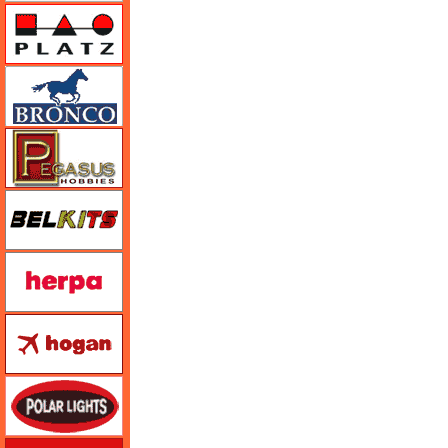
プラッツ
ブロンコモデル（Bronco Models）
ペガサスホビー
BELKITS
ヘルパ（herpa）
ホーガンウイングス
ポーラライツ
ホビージャパン