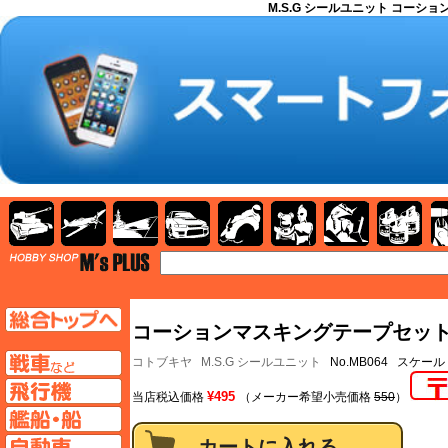
M.S.G シールユニット コーション
AFV
飛行機
艦船
自動車
バイク
キャラクター
ガンダム
塗料
TOP
TOPページへ
コーションマスキングテープセット 
AFV
コトブキヤ
M.S.G シールユニット
No.MB064 スケール
飛行機ページへ
¥495
当店税込価格
（メーカー希望小売価格
550
）
艦船ページへ
自動車ページへ