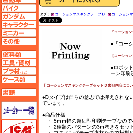
バイクページへ
タグ：
コーションマスキングテープ D
コーションマ
ガンダムページへ
キャラクターページへ
ミニカーページへ
「コーションマ
その他ページへ
●「コー
塗料ページへ
【コーションマ
工具ページへ
●ロボッ
プラ材ページへ
ーン印刷
ケースページへ
【 コーションマスキングテープセット D 製品内容につい
書籍ページへ
●Dタイプは自らの意思では抑えきれな
ています。
メーカー一覧のページはこちら
●商品仕様
・ 5ｍｍ幅の超細型印刷テープなので
ICM
・ 2種類のパターンの3ｍ巻きをセッ
・ マスキングテープ素材なので模型