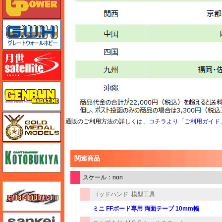
グレートウォールホビー
月世 サテライトツールス
ゲンブンマガジン
ゴールドメダルモデルズ
通販のご利用方法の詳しくは、
コチラより「ご利用ガイド
コトブキヤ
関連商品
スケール：non
サイバーホビー
ゴッドハンド
模型工具
ミニ FFボード専用 両面テープ 10mm幅
さんけい みにちゅあーと