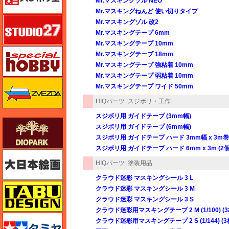
Mr.マスキングゾル NEO
Mr.マスキングねんど 使い切りタイプ
スタジオ27・タブデザイン
Mr.マスキングゾル 改2
Mr.マスキングテープ 6mm
Mr.マスキングテープ 10mm
スペシャルホビー
Mr.マスキングテープ 18mm
Mr.マスキングテープ 強粘着 10mm
Mr.マスキングテープ 弱粘着 10mm
ズベズダ（Zvezda）
Mr.マスキングテープ ワイド 50mm
HIQパーツ
スジボリ・工作
スジボリ用 ガイドテープ (3mm幅)
ダイオパーク（diopark）
スジボリ用 ガイドテープ (6mm幅)
スジボリ用 ガイドテープ ハード 3mm幅 x 3m巻 
スジボリ用 ガイドテープ ハード 6mm x 3m (2個
大日本絵画
HIQパーツ
塗装用品
クラウド迷彩 マスキングシール 3 L
タブデザイン・スタジオ27
クラウド迷彩 マスキングシール 3 M
クラウド迷彩 マスキングシール 3 S
クラウド迷彩用マスキングテープ 2 M (1/100) (
タミヤ
クラウド迷彩用マスキングテープ 2 S (1/144) (