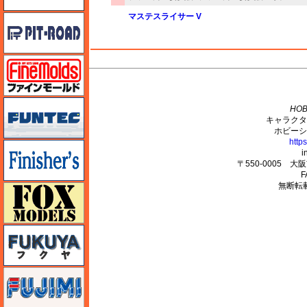
マステスライサー V
ピットロード
ファインモールド
M's PLUS
funtec（ファンテック）
HOB
キャラクタ
ホビーシ
http
フィニッシャーズ
i
〒550-0005 
F
無断転
フォックスモデル（FOX MODELS）
フクヤ
フジミ