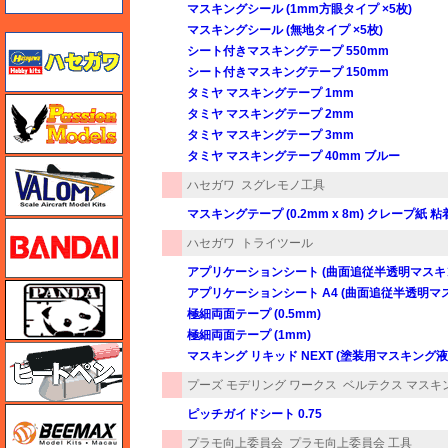
マスキングシール (1mm方眼タイプ ×5枚)
マスキングシール (無地タイプ ×5枚)
ハセガワ
シート付きマスキングテープ 550mm
シート付きマスキングテープ 150mm
タミヤ マスキングテープ 1mm
ハセガワ
タミヤ マスキングテープ 2mm
タミヤ マスキングテープ 3mm
タミヤ マスキングテープ 40mm ブルー
バロムモデル
ハセガワ
スグレモノ工具
マスキングテープ (0.2mm x 8m) クレープ紙 
バンダイ
ハセガワ
トライツール
アプリケーションシート (曲面追従半透明マスキン
パンダホビー
アプリケーションシート A4 (曲面追従半透明マ
極細両面テープ (0.5mm)
極細両面テープ (1mm)
ヒートペン（十和田技研・ブレインファクトリー）
マスキング リキッド NEXT (塗装用マスキング液
プーズ モデリング ワークス
ベルテクス マスキ
BEEMAX
ピッチガイドシート 0.75
プラモ向上委員会
プラモ向上委員会 工具