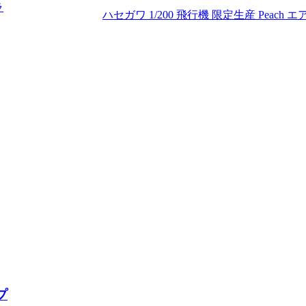
ラ
ハセガワ 1/200 飛行機 限定生産 Peach エア
プ