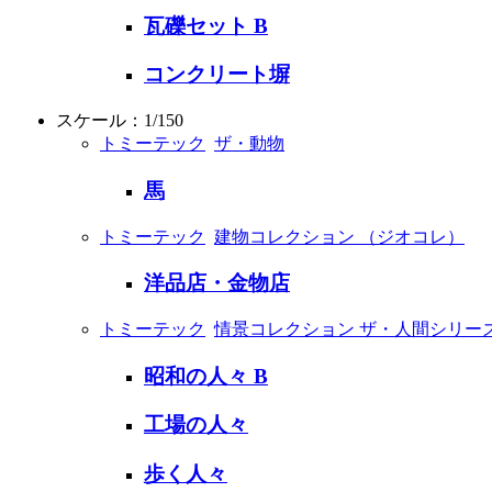
瓦礫セット B
コンクリート塀
スケール：1/150
トミーテック
ザ・動物
馬
トミーテック
建物コレクション （ジオコレ）
洋品店・金物店
トミーテック
情景コレクション ザ・人間シリー
昭和の人々 B
工場の人々
歩く人々