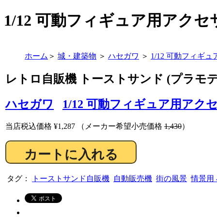
1/12 可動フィギュア用アクセサ
ホーム
＞
城・建築物
＞
ハセガワ
＞
1/12 可動フィギ
レトロ自販機 トーストサンド (プラモデ
ハセガワ
1/12 可動フィギュア用アク
当店税込価格
¥1,287
（メーカー希望小売価格
1,430
）
タグ：
トーストサンド自販機
自動販売機
街の風景
情景用