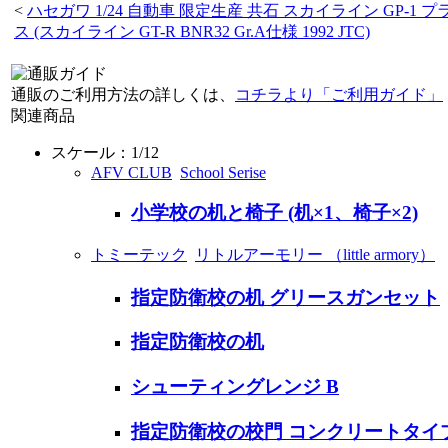
<
ハセガワ 1/24 自動車 限定生産 共石 スカイライン GP-1 プ
ス (スカイライン GT-R BNR32 Gr.A仕様 1992 JTC)
通販のご利用方法の詳しくは、
コチラより「ご利用ガイド」
関連商品
スケール：1/12
AFV CLUB
School Serise
小学校の机と椅子 (机×1、椅子×2)
トミーテック
リトルアーモリー （little armory）
指定防衛校の机 グリースガンセット
指定防衛校の机
シューティングレンジ B
指定防衛校の校門 コンクリートタイ