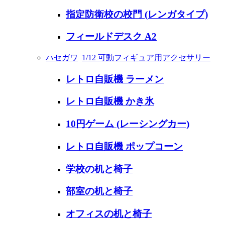
指定防衛校の校門 (レンガタイプ)
フィールドデスク A2
ハセガワ
1/12 可動フィギュア用アクセサリー
レトロ自販機 ラーメン
レトロ自販機 かき氷
10円ゲーム (レーシングカー)
レトロ自販機 ポップコーン
学校の机と椅子
部室の机と椅子
オフィスの机と椅子