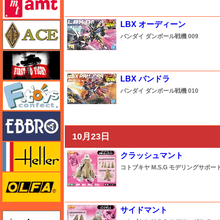
LBX オーディーン
エース
バンダイ
ダンボール戦機
009
FTF
LBX パンドラ
エフトイズ
バンダイ
ダンボール戦機
010
エブロ
10月23日
エレール
クラッシュマント
コトブキヤ
M.S.G モデリングサポ
オルファ
サイドマント
ガイアノーツ