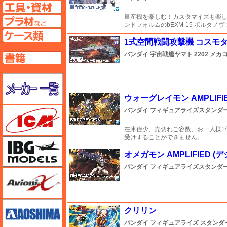
工具ページへ
量産機を楽しむ！カスタマイズも楽し
プラ材ページへ
ンドフォルムのbEXM-15 ポルタノヴァ
ケースページへ
1式空間戦闘攻撃機 コスモタ
バンダイ
宇宙戦艦ヤマト 2202 メ
書籍ページへ
メーカー一覧のページはこちら
ウォーグレイモン AMPLIF
ICM
バンダイ
フィギュアライズスタンダード A
在庫僅少、売切れご容赦、お一人様1
受けすることができません。
IBG
オメガモン AMPLIFIED 
バンダイ
フィギュアライズスタンダード A
Avioni-X（アヴィオニクス）
アオシマ
クリリン
バンダイ
フィギュアライズ スタンダ