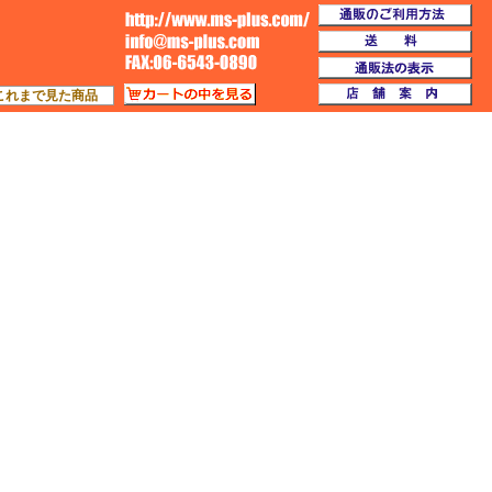
通
TOP
送
通
カートの中を見る
店
これまで見た商品