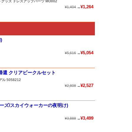
ートグッズ ドレスアップパーツ
MO002
¥1,264
¥1,404
→
)
¥5,054
¥5,616
→
帰還 クリアビークルセット
デル
5058212
¥2,527
¥2,808
→
ーズ/スカイウォーカーの夜明け)
¥3,499
¥3,888
→