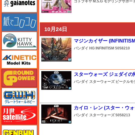
コトブキヤ
M.S.G モデリングサポ
紙でコロコロ
10月24日
キティホーク
マジンカイザー (INFINITISM
バンダイ
HG INFINITISM
5058210
キネテック
ガリレオ出版 グランドパワー
スターウォーズ ジェダイの
バンダイ
スターウォーズ ビークルモ
グレートウォールホビー
カイロ・レン (スター・ウォ
月世 サテライトツールス
バンダイ
スターウォーズ
5058213
ゲンブンマガジン