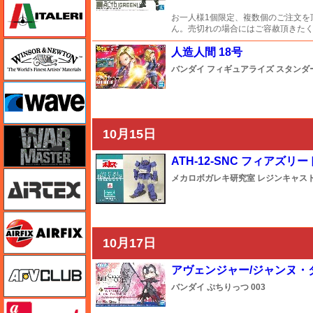
イタレリ
お一人様1個限定、複数個のご注文を
ん。売切れの場合にはご容赦頂きた
ウインザー＆ニュートン
人造人間 18号
バンダイ
フィギュアライズ スタンダ
ウェーブ
ウォーマスターズ
10月15日
ATH-12-SNC フィアズ
エアテックス
メカロボガレキ研究室
レジンキャス
エアフィックス
10月17日
AFVクラブ
アヴェンジャー/ジャンヌ・ダ
バンダイ
ぷちりっつ
003
amt