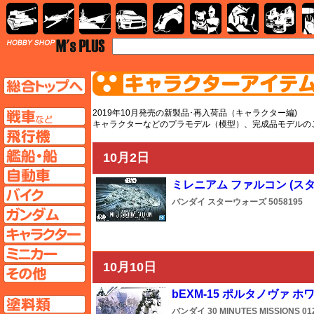
AFV
飛行機
艦船
自動車
バイク
キャラクター
ガンダム
塗料
TOP
TOPページへ
AFV
2019年10月発売の新製品･再入荷品（キャラクター編)
キャラクターなどのプラモデル（模型）、完成品モデルの
飛行機ページへ
艦船ページへ
10月2日
自動車ページへ
ミレニアム ファルコン (ス
バイクページへ
バンダイ
スターウォーズ
5058195
ガンダムページへ
キャラクターページへ
ミニカーページへ
10月10日
その他ページへ
bEXM-15 ポルタノヴァ ホ
塗料ページへ
バンダイ
30 MINUTES MISSIONS
01