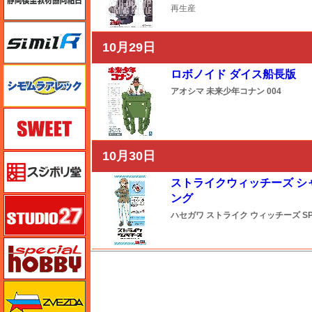
再生産
シミラー（similR）
10月29日
シモムラアレック
ロボノイド ダイス船長版
アオシマ
未来少年コナン
004
スイート（SWEET）
10月30日
スジボリ堂
ストライクウィッチーズ シャ
ング
スタジオ27・タブデザイン
ハセガワ
ストライク ウィッチーズ
SP
スペシャルホビー
M's PLUS
ズベズダ（Zvezda）