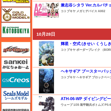
兼志谷シタラ Ver.カルバチ
ゴールドメダルモデルズ
コトブキヤ
メガミデバイス
A002
コトブキヤ
10月28日
輝星・空式 (きせい くうしき
サイバーホビー
コトブキヤ
ボーダーブレイク （BORD
さんけい みにちゅあーと
ヘキサギア ブースターパック
GSIクレオス
コトブキヤ
ヘキサギア ブロックベー
シールズモデル
ATH-06-WP ダイビングビ
ウェーブ
1/35 装甲騎兵ボトムズ
PS-
静岡模型協同組合