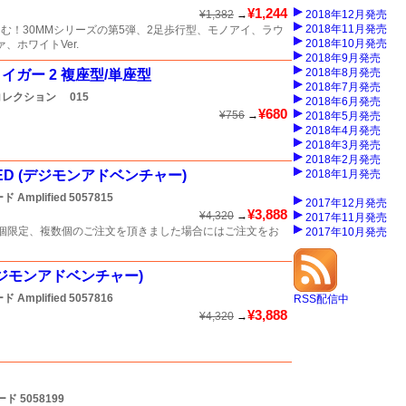
¥1,244
¥1,382
→
2018年12月発売
2018年11月発売
む！30MMシリーズの第5弾、2足歩行型、モノアイ、ラウ
2018年10月発売
、ホワイトVer.
2018年9月発売
2018年8月発売
イガー 2 複座型/単座型
2018年7月発売
カコレクション
015
2018年6月発売
¥680
¥756
→
2018年5月発売
2018年4月発売
2018年3月発売
2018年2月発売
IED (デジモンアドベンチャー)
2018年1月発売
mplified
5057815
2017年12月発売
¥3,888
¥4,320
→
2017年11月発売
個限定、複数個のご注文を頂きました場合にはご注文をお
2017年10月発売
(デジモンアドベンチャー)
mplified
5057816
RSS配信中
¥3,888
¥4,320
→
ード
5058199