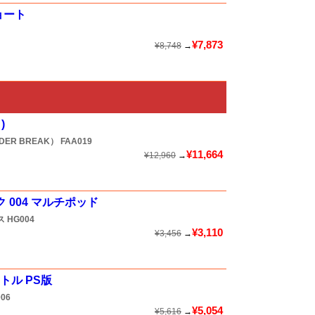
ョート
¥7,873
¥8,748
→
)
ER BREAK）
FAA019
¥11,664
¥12,960
→
 004 マルチポッド
ス
HG004
¥3,110
¥3,456
→
ートル PS版
006
¥5,054
¥5,616
→