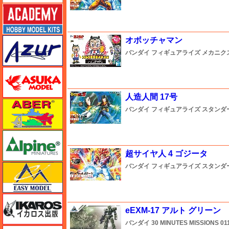
アカデミー
アズール
オボッチャマン
バンダイ
フィギュアライズ メカニク
アスカモデル
人造人間 17号
アベール
バンダイ
フィギュアライズ スタンダ
アルパイン
超サイヤ人 4 ゴジータ
イージーモデル
バンダイ
フィギュアライズ スタンダ
イカロス出版
eEXM-17 アルト グリーン
バンダイ
30 MINUTES MISSIONS
01