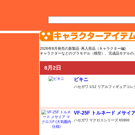
AFV
飛行機
艦船
自動車
バイク
キャラクター
ガンダム
塗料
TOP
TOPページへ
AFV
2026年8月発売の新製品･再入荷品（キャラクター編)
キャラクターなどのプラモデル（模型）、完成品モデルの
飛行機ページへ
艦船ページへ
8月2日
自動車ページへ
ビキニ
バイクページへ
ハセガワ
1/12 リアルフィギュアコ
ガンダムページへ
キャラクターページへ
ミニカーページへ
VF-25F トルネード メサイ
その他ページへ
ハセガワ
マクロスシリーズ
65900
塗料ページへ