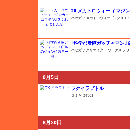
工具ページへ
20 メカトロウィーゴ マジン
プラ材ページへ
ハセガワ
メカトロウィーゴ - クリ
ケースページへ
書籍ページへ
｢科学忍者隊ガッチャマン｣
メーカー一覧のページはこちら
ハセガワ
クリエイター ワークス シ
ICM
8月5日
IBG
フクイラプトル
タミヤ
28501
Avioni-X（アヴィオニクス）
アオシマ
8月30日