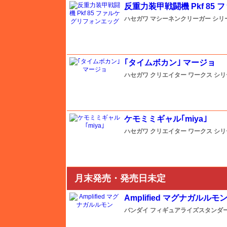
反重力装甲戦闘機 Pkf 85
アカデミー
ハセガワ
マシーネンクリーガー シリ
アズール
｢タイムボカン｣ マージョ
アスカモデル
ハセガワ
クリエイター ワークス シ
アベール
ケモミミギャル｢miya｣
ハセガワ
クリエイター ワークス シ
アルパイン
イージーモデル
月末発売・発売日未定
イカロス出版
Amplified マグナガルルモ
バンダイ
フィギュアライズスタンダード A