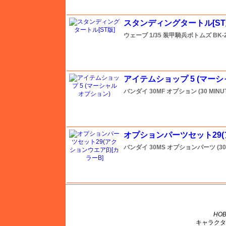
スタンディングタートル[ST
紙でコロコロ
ウェーブ
1/35 装甲騎兵ボトムズ
BK-
キティホーク
アイテムショップ 5 (マー
キネテック
バンダイ
30MF オプション (30 MIN
ガリレオ出版 グランドパワー
オプションパーツセット29(
バンダイ
30MS オプションパーツ (30
グレートウォールホビー
月世 サテライトツールス
M's PLUS
ゲンブンマガジン
HOB
キャラクタ