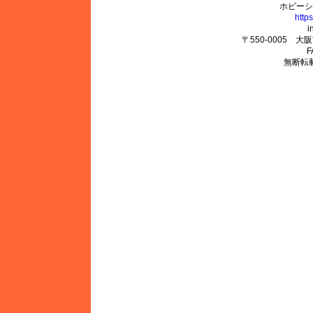
ホビーシ
http
ゴールドメダルモデルズ
i
〒550-0005 
F
無断転
コトブキヤ
サイバーホビー
さんけい みにちゅあーと
GSIクレオス
シールズモデル
静岡模型協同組合