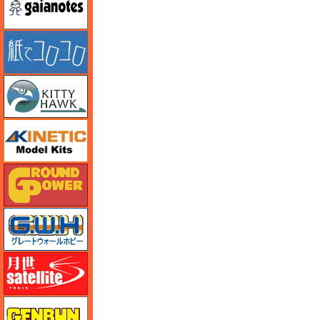
紙でコロコロ
キティホーク
キネテック
ガリレオ出版 グランドパワー
グレートウォールホビー
月世 サテライトツールス
ゲンブンマガジン