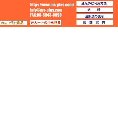
通
TOP
送
通
カートの中を見る
店
これまで見た商品