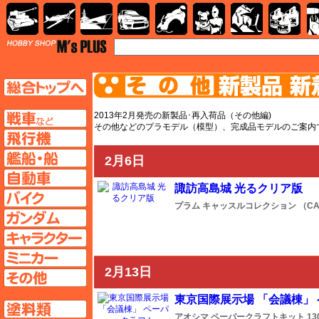
AFV
飛行機
艦船
自動車
バイク
キャラクター
ガンダム
塗料
TOP
TOPページへ
AFV
2013年2月発売の新製品･再入荷品（その他編)
その他などのプラモデル（模型）、完成品モデルのご案内
飛行機ページへ
艦船ページへ
2月6日
自動車ページへ
諏訪高島城 光るクリア版
バイクページへ
プラム
キャッスルコレクション （CASTLE
ガンダムページへ
キャラクターページへ
ミニカーページへ
2月13日
その他ページへ
東京国際展示場 「会議棟」
塗料ページへ
アオシマ
ペーパークラフトキット
13