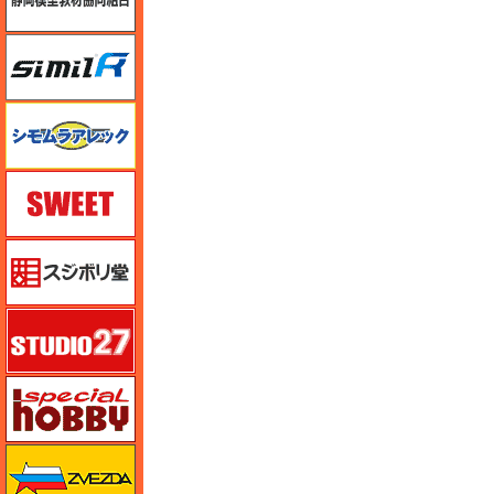
シミラー（similR）
シモムラアレック
スイート（SWEET）
スジボリ堂
スタジオ27・タブデザイン
スペシャルホビー
ズベズダ（Zvezda）