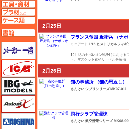
工具ページへ
プラ材ページへ
ケースページへ
2月25日
書籍ページへ
フランス帝国 近衛兵 （ナ
メーカー一覧のページはこちら
ミニアート
1/16 ヒストリカルフィギ
19世紀のナポレオン戦争時におけるフ
ト、マスケット銃やサーベルを装備
ICM
2月26日
IBG
猫の事務所 （猫の恩返し）
さんけい
ジブリシリーズ
MK07-011
Avioni-X（アヴィオニクス）
飛行クラブ管理棟
アオシマ
さんけい
航空情景シリーズ
MK08-00