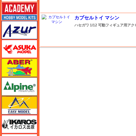
アカデミー
カプセルトイ マシン
アズール
ハセガワ
1/12 可動フィギュア用ア
アスカモデル
M's PLUS
アベール
アルパイン
イージーモデル
イカロス出版