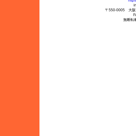
http
アカデミー
i
〒550-0005 
F
無断転
アズール
アスカモデル
アベール
アルパイン
イージーモデル
イカロス出版