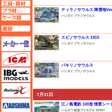
工具ページへ
プラ材ページへ
ティラノサウルス 降雪地Ver
バンダイ
プラノサウルス
ケースページへ
書籍ページへ
スピノサウルス 1915
メーカー一覧のページはこちら
バンダイ
プラノサウルス
ICM
パキリノサウルス
IBG
バンダイ
プラノサウルス
Avioni-X（アヴィオニクス）
7月31日
アオシマ
江ノ島電鉄 100形 情景シー
ハセガワ
鉄道プラモデル
SP697