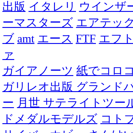
出版
イタレリ
ウインザ
ーマスターズ
エアテッ
ブ
amt
エース
FTF
エフ
ァ
ガイアノーツ
紙でコロ
ガリレオ出版 グランド
ー
月世 サテライトツー
ドメダルモデルズ
コト