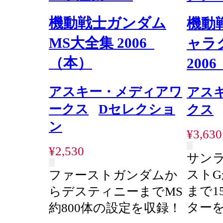
機動戦士ガンダム
機動
MS大全集 2006
ャラ
（本）
200
アスキー・メディアワ
アス
ークス
Dセレクショ
クス
ン
¥3,630
¥2,530
サン
スト
ファーストガンダムか
まで1
らデスティニーまでMS
ター
約800体の設定を収録！