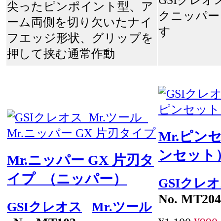
尖ったピンポイント型、ア
クニッパー
ーム両側を切り欠いたナイ
す
フエッジ形状、グリップを
押して挟む通常作動
Mr.ピン
ンセット
Mr.ニッパー GX 片刃タ
イプ （ニッパー）
GSIクレ
No. MT204
GSIクレオス
Mr.ツール