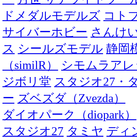
ドメダルモデルズ
コト
サイバーホビー
さんけい
ス
シールズモデル
静岡
（similR）
シモムラアレ
ジボリ堂
スタジオ27・
ー
ズベズダ（Zvezda）
ダイオパーク（diopark）
スタジオ27
タミヤ
ディ