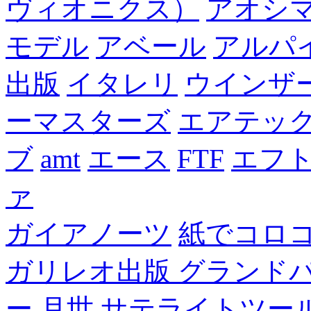
ヴィオニクス）
アオシ
モデル
アベール
アルパ
出版
イタレリ
ウインザ
ーマスターズ
エアテッ
ブ
amt
エース
FTF
エフ
ァ
ガイアノーツ
紙でコロ
ガリレオ出版 グランド
ー
月世 サテライトツー