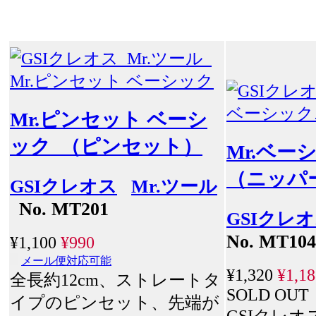
Mr.ピンセット ベーシ
ック （ピンセット）
Mr.ベ
（ニッパ
GSIクレオス
Mr.ツール
No. MT201
GSIクレ
No. MT104
¥1,100
¥990
メール便対応可能
¥1,320
¥1,18
全長約12cm、ストレートタ
SOLD OUT
イプのピンセット、先端が
GSIクレオ