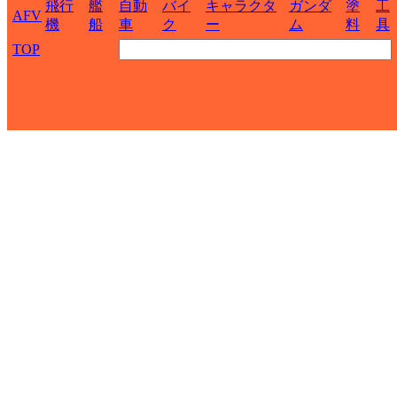
飛行
艦
自動
バイ
キャラクタ
ガンダ
塗
工
AFV
機
船
車
ク
ー
ム
料
具
TOP