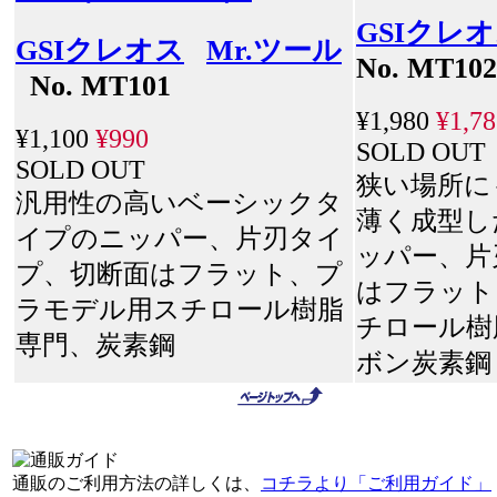
GSIクレ
GSIクレオス
Mr.ツール
No. MT102
No. MT101
¥1,980
¥1,78
¥1,100
¥990
SOLD OUT
SOLD OUT
狭い場所に
汎用性の高いベーシックタ
薄く成型し
イプのニッパー、片刃タイ
ッパー、片
プ、切断面はフラット、プ
はフラット
ラモデル用スチロール樹脂
チロール樹
専門、炭素鋼
ボン炭素鋼
通販のご利用方法の詳しくは、
コチラより「ご利用ガイド」