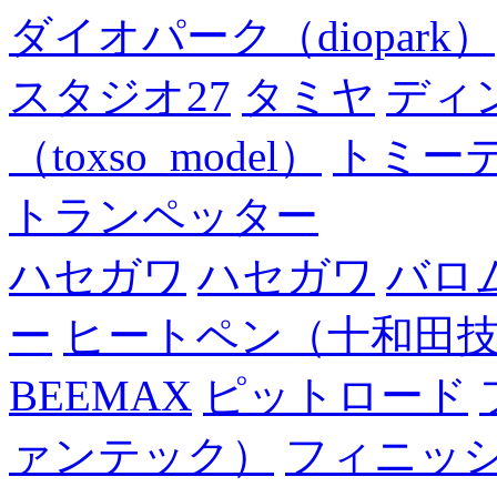
ダイオパーク（diopark）
スタジオ27
タミヤ
ディ
（toxso_model）
トミー
トランペッター
ハセガワ
ハセガワ
バロ
ー
ヒートペン（十和田
BEEMAX
ピットロード
ァンテック）
フィニッ