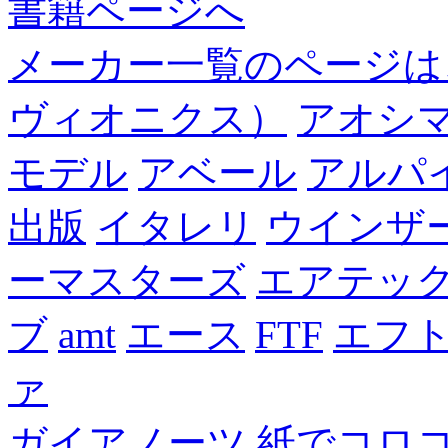
書籍ページへ
メーカー一覧のページは
ヴィオニクス）
アオシ
モデル
アベール
アルパ
出版
イタレリ
ウインザ
ーマスターズ
エアテッ
ブ
amt
エース
FTF
エフ
ァ
ガイアノーツ
紙でコロ