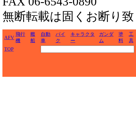
FAX 06-6543-0890
無断転載は固くお断り致
飛行
艦
自動
バイ
キャラクタ
ガンダ
塗
工
AFV
機
船
車
ク
ー
ム
料
具
TOP