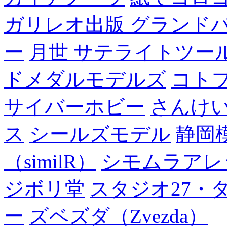
ガリレオ出版 グランド
ー
月世 サテライトツー
ドメダルモデルズ
コト
サイバーホビー
さんけい
ス
シールズモデル
静岡
（similR）
シモムラアレ
ジボリ堂
スタジオ27・
ー
ズベズダ（Zvezda）