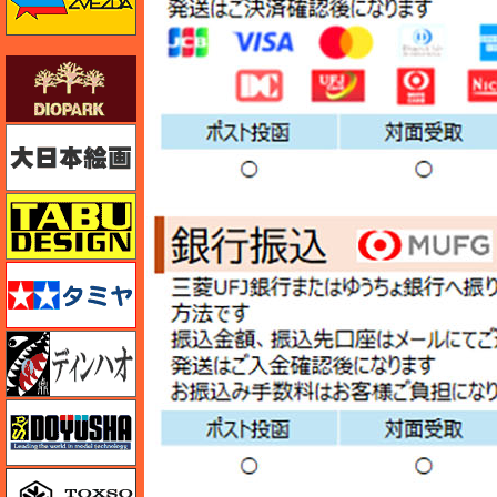
ダイオパーク（diopark）
大日本絵画
タブデザイン・スタジオ27
タミヤ
ディン・ハオ
童友社
トキソモデル（toxso_model）