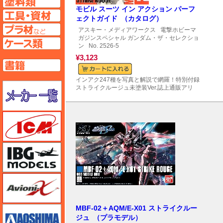
モビル スーツ イン アクション パーフ
工具ページへ
ェクトガイド （カタログ）
プラ材ページへ
アスキー・メディアワークス
電撃ホビーマ
ガジンスペシャル ガンダム・ザ・セレクショ
ケースページへ
ン
No. 2526-5
¥3,123
書籍ページへ
インアク247種を写真と解説で網羅！特別付録
メーカー一覧のページはこちら
ストライクルージュ未塗装Ver.誌上通販アリ
ICM
IBG
Avioni-X（アヴィオニクス）
MBF-02＋AQM/E-X01 ストライクルー
アオシマ
ジュ （プラモデル）