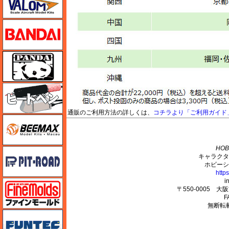
バンダイ
パンダホビー
ヒートペン（十和田技研・ブレインファクトリー）
通販のご利用方法の詳しくは、
コチラより「ご利用ガイド
BEEMAX
M's PLUS
HOB
ピットロード
キャラクタ
ホビーシ
http
i
ファインモールド
〒550-0005 
F
無断転
funtec（ファンテック）