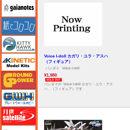
ガイアノーツ
紙でコロコロ
キティホーク
キネテック
Voice I-doll カガリ・ユラ・アスハ
（フィギュア）
バンダイ
Voice I-doll
ガリレオ出版 グランドパワー
¥1,980
SOLD OUT
バンダイの Voice I-doll カガリ・ユラ・アス
ハ、（フィギュア）です
グレートウォールホビー
月世 サテライトツールス
ゲンブンマガジン