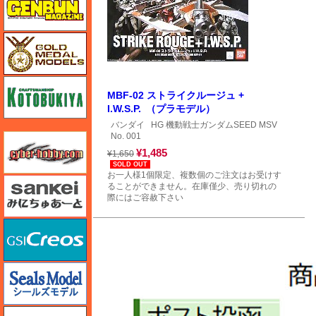
ゴールドメダルモデルズ
コトブキヤ
MBF-02 ストライクルージュ +
I.W.S.P. （プラモデル）
バンダイ
HG 機動戦士ガンダムSEED MSV
No. 001
サイバーホビー
¥1,485
¥1,650
SOLD OUT
お一人様1個限定、複数個のご注文はお受けす
さんけい みにちゅあーと
ることができません。在庫僅少、売り切れの
際にはご容赦下さい
GSIクレオス
シールズモデル
静岡模型協同組合