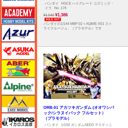
バンダイ
HGCE ハイグレード コズミック・
イラ
No. 176
アカデミー
¥1,386
¥1,540
SOLD OUT
バンダイの1/144 MBF-02＋AQM/E-X01 スト
アズール
ライクルージュ、（プラモデル）です
アスカモデル
アベール
アルパイン
イージーモデル
ORB-01 アカツキガンダム (オオワシパ
ック/シラヌイパック フルセット）
イカロス出版
（プラモデル）
バンダイ
1/100 ガンダムSEED デスティニ