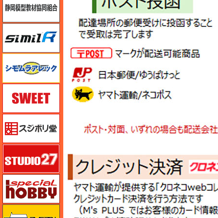
シミラー（similR）
シモムラアレック
スイート（SWEET）
スジボリ堂
スタジオ27・タブデザイン
スペシャルホビー
ズベズダ（Zvezda）