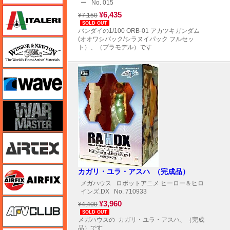
ー
No. 015
イタレリ
¥6,435
¥7,150
SOLD OUT
バンダイの1/100 ORB-01 アカツキガンダム
(オオワシパック/シラヌイパック フルセッ
ウインザー＆ニュートン
ト）、（プラモデル）です
ウェーブ
ウォーマスターズ
エアテックス
エアフィックス
カガリ・ユラ・アスハ （完成品）
メガハウス
ロボットアニメ ヒーロー＆ヒロ
インズ.DX
No. 710933
AFVクラブ
¥3,960
¥4,400
SOLD OUT
メガハウスの カガリ・ユラ・アスハ、（完成
品）です