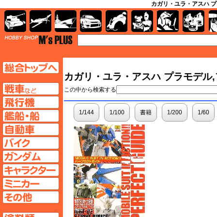
カガリ・ユラ・アスハ プ
AFV
飛行機
艦船
自動車
バイク
キャラクター
ガンダム
塗料
TOP
TOPページへ
カガリ・ユラ・アスハ プラモデル,
AFV
この中から検索する
飛行機ページへ
1/144
1/100
書籍
1/200
1/60
艦船ページへ
自動車ページへ
バイクページへ
ガンダムページへ
キャラクターページへ
ミニカーページへ
その他ページへ
塗料ページへ