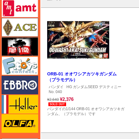
amt
エース
FTF
エフトイズ
ORB-01 オオワシアカツキガンダム
エブロ
（プラモデル）
バンダイ
HG ガンダムSEED デスティニー
No. 040
エレール
¥2,376
¥2,640
SOLD OUT
バンダイの1/144 ORB-01 オオワシアカツキガ
ンダム、（プラモデル）です
オルファ