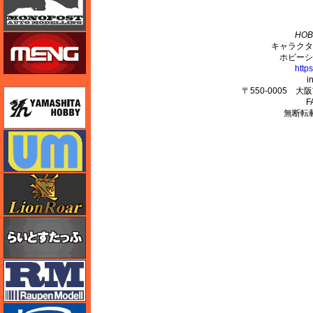
M's PLUS
HOB
モンモデル（MENG MODEL）
キャラクタ
ホビーシ
http
i
〒550-0005 
ユニモデル
F
無断転
ユニモデル
ライオンロア（LionRoar）
らいとすたっふ
ラウペンモデル
リッチモデル