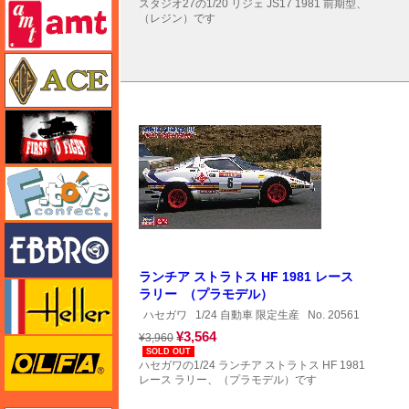
amt
スタジオ27の1/20 リジェ JS17 1981 前期型、
（レジン）です
エース
FTF
エフトイズ
エブロ
ランチア ストラトス HF 1981 レース
エレール
ラリー （プラモデル）
ハセガワ
1/24 自動車 限定生産
No. 20561
¥3,564
¥3,960
オルファ
SOLD OUT
ハセガワの1/24 ランチア ストラトス HF 1981
レース ラリー、（プラモデル）です