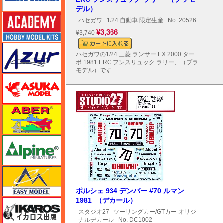
デル）
アカデミー
ハセガワ
1/24 自動車 限定生産
No. 20526
¥3,366
¥3,740
アズール
ハセガワの1/24 三菱 ランサー EX 2000 ター
ボ 1981 ERC フンスリュック ラリー、（プラ
モデル）です
アスカモデル
アベール
アルパイン
イージーモデル
ポルシェ 934 デンバー #70 ルマン
1981 （デカール）
イカロス出版
スタジオ27
ツーリングカー/GTカー オリジ
ナルデカール
No. DC1002