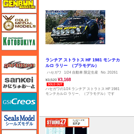
ゴールドメダルモデルズ
コトブキヤ
サイバーホビー
ランチア ストラトス HF 1981 モンテカ
ルロ ラリー （プラモデル）
ハセガワ
1/24 自動車 限定生産
No. 20261
さんけい みにちゅあーと
¥3,168
¥3,520
SOLD OUT
ハセガワの1/24 ランチア ストラトス HF 1981
モンテカルロ ラリー、（プラモデル）です
GSIクレオス
シールズモデル
静岡模型協同組合