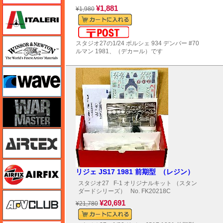
¥1,881
イタレリ
¥1,980
メール便対応可能
ウインザー＆ニュートン
スタジオ27の1/24 ポルシェ 934 デンバー #70
ルマン 1981、（デカール）です
ウェーブ
ウォーマスターズ
エアテックス
エアフィックス
リジェ JS17 1981 前期型 （レジン）
スタジオ27
F-1 オリジナルキット （スタン
ダードシリーズ）
No. FK20218C
AFVクラブ
¥20,691
¥21,780