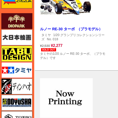
ダイオパーク（diopark）
ルノー RE-30 ターボ （プラモデル）
大日本絵画
タミヤ
1/20 グランプリコレクションシリー
ズ
No. 018
¥2,277
¥2,530
タブデザイン・スタジオ27
SOLD OUT
タミヤの1/20 ルノー RE-30 ターボ、（プラモ
デル）です
タミヤ
ディン・ハオ
童友社
トキソモデル（toxso_model）