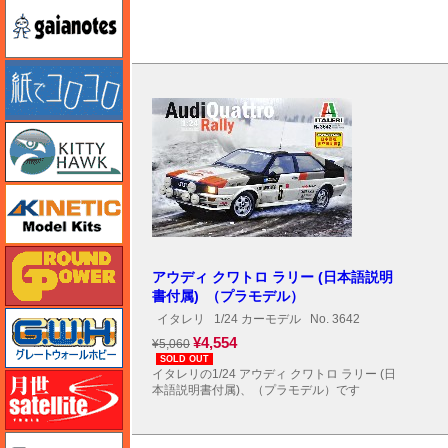
ガイアノーツ
紙でコロコロ
キティホーク
キネテック
ガリレオ出版 グランドパワー
アウディ クワトロ ラリー (日本語説明
書付属) （プラモデル）
グレートウォールホビー
イタレリ
1/24 カーモデル
No. 3642
¥4,554
¥5,060
SOLD OUT
イタレリの1/24 アウディ クワトロ ラリー (日
月世 サテライトツールス
本語説明書付属)、（プラモデル）です
ゲンブンマガジン