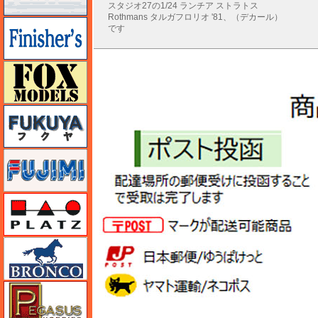
スタジオ27の1/24 ランチア ストラトス
Rothmans タルガフロリオ '81、（デカール）
フィニッシャーズ
です
フォックスモデル（FOX MODELS）
フクヤ
フジミ
プラッツ
ブロンコモデル（Bronco Models）
ペガサスホビー