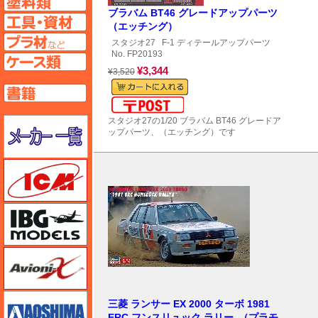
ブラバム BT46 グレードアップパーツ
工具ページへ
（エッチング）
プラ材ページへ
スタジオ27
F-1 ディテールアップパーツ
No. FP20193
ケースページへ
¥3,344
¥3,520
書籍ページへ
メール便対応可能
メーカー一覧のページはこちら
スタジオ27の1/20 ブラバム BT46 グレードア
ップパーツ、（エッチング）です
ICM
IBG
Avioni-X（アヴィオニクス）
アオシマ
三菱 ランサー EX 2000 ターボ 1981
ERC フンスリュック ラリー （プラモ