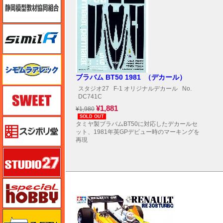
シミラー（similR）
シモムラアレック
ブラバム BT50 1981 （デカール）
スタジオ27
F-1 オリジナルデカール
No.
スイート（SWEET）
DC741C
¥1,881
¥1,980
SOLD OUT
スジボリ堂
タミヤ製ブラバムBT50に対応したデカールセ
ット、1981年英GPデビュー時のマーキングを
再現
スタジオ27・タブデザイン
スペシャルホビー
ズベズダ（Zvezda）