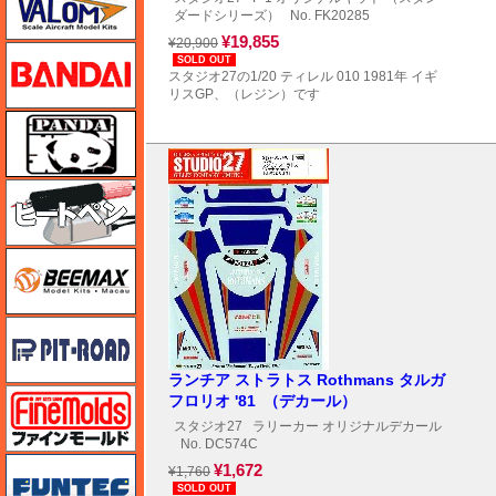
ダードシリーズ）
No. FK20285
¥19,855
¥20,900
バンダイ
SOLD OUT
スタジオ27の1/20 ティレル 010 1981年 イギ
リスGP、（レジン）です
パンダホビー
ヒートペン（十和田技研・ブレインファクトリー）
BEEMAX
ピットロード
ランチア ストラトス Rothmans タルガ
ファインモールド
フロリオ '81 （デカール）
スタジオ27
ラリーカー オリジナルデカール
No. DC574C
funtec（ファンテック）
¥1,672
¥1,760
SOLD OUT