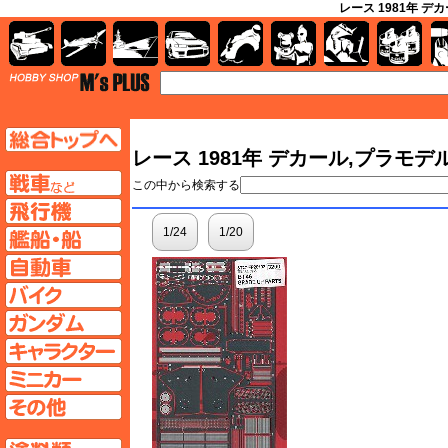
レース 1981年 デ
AFV
飛行機
艦船
自動車
バイク
キャラクター
ガンダム
塗料
TOP
TOPページへ
レース 1981年 デカール,プラモデ
AFV
この中から検索する
飛行機ページへ
1/24
1/20
艦船ページへ
自動車ページへ
バイクページへ
ガンダムページへ
キャラクターページへ
ミニカーページへ
その他ページへ
塗料ページへ