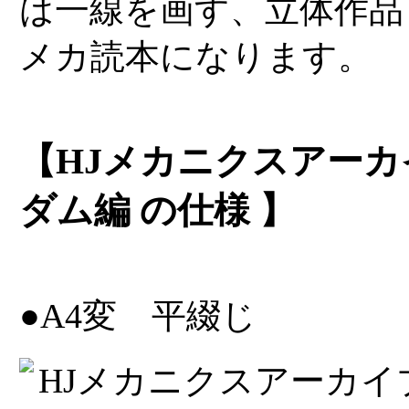
は一線を画す、立体作品
メカ読本になります。
【HJメカニクスアーカ
ダム編 の仕様 】
●A4変 平綴じ