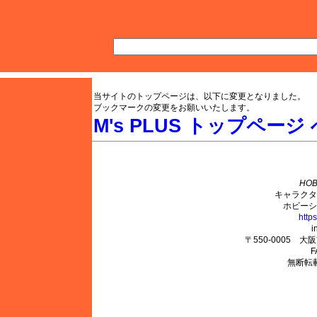
AFV
飛行機
艦船
自動車
バイク
キャラクター
ガンダム
塗料
TOP
TOPページへ
当サイトのトップページは、以下に変更となりました。
ブックマークの変更をお願いいたします。
AFV
M's PLUS トップページ 
飛行機ページへ
M's PLUS
艦船ページへ
自動車ページへ
HOB
バイクページへ
キャラクタ
ホビーシ
ガンダムページへ
http
i
キャラクターページへ
〒550-0005 
F
ミニカーページへ
無断転
その他ページへ
塗料ページへ