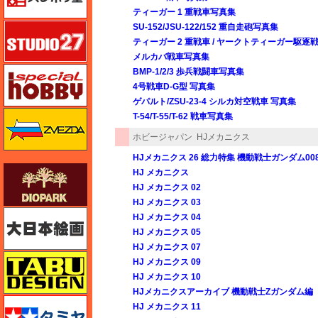
ティーガー 1 重戦車写真集
スタジオ27・タブデザイン
SU-152/JSU-122/152 重自走砲写真集
ティーガー 2 重戦車 / ヤークトティーガー駆逐
メルカバ戦車写真集
スペシャルホビー
BMP-1/2/3 歩兵戦闘車写真集
4号戦車D-G型 写真集
ゲパルト/ZSU-23-4 シルカ対空戦車 写真集
ズベズダ（Zvezda）
T-54/T-55/T-62 戦車写真集
ホビージャパン
HJメカニクス
HJメカニクス 26 総力特集 機動戦士ガンダム0
ダイオパーク（diopark）
HJ メカニクス
HJ メカニクス 02
HJ メカニクス 03
大日本絵画
HJ メカニクス 04
HJ メカニクス 05
HJ メカニクス 07
タブデザイン・スタジオ27
HJ メカニクス 09
HJ メカニクス 10
HJメカニクスアーカイブ 機動戦士Zガンダム編
タミヤ
HJ メカニクス 11