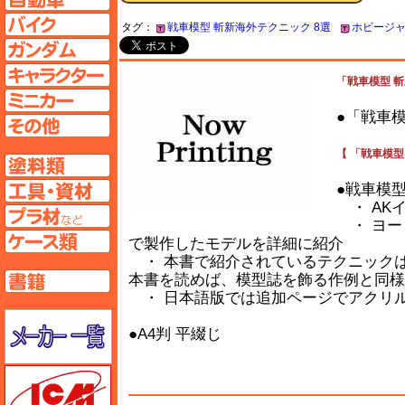
バイクページへ
タグ：
戦車模型 斬新海外テクニック 8選
ホビージャ
ガンダムページへ
キャラクターページへ
「戦車模型 斬新
ミニカーページへ
●「戦車模
その他ページへ
【 「戦車模型
塗料ページへ
工具ページへ
●戦車模
・ AK
プラ材ページへ
・ ヨー
ケースページへ
で製作したモデルを詳細に紹介
・ 本書で紹介されているテクニックは
書籍ページへ
本書を読めば、模型誌を飾る作例と同様
・ 日本語版では追加ページでアクリ
メーカー一覧のページはこちら
●A4判 平綴じ
ICM