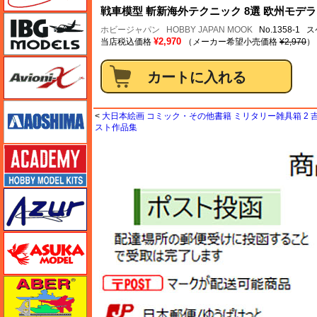
戦車模型 斬新海外テクニック 8選 欧州モデラ
IBG
ホビージャパン
HOBBY JAPAN MOOK
No.1358-1
¥2,970
当店税込価格
（メーカー希望小売価格
¥2,970
）
Avioni-X（アヴィオニクス）
アオシマ
<
大日本絵画 コミック・その他書籍 ミリタリー雑具箱 2
スト作品集
アカデミー
アズール
アスカモデル
アベール