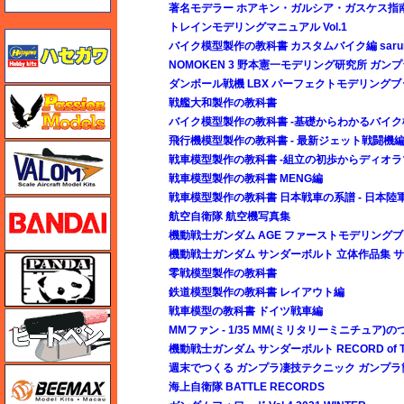
著名モデラー ホアキン・ガルシア・ガスケス指南
トレインモデリングマニュアル Vol.1
ハセガワ
バイク模型製作の教科書 カスタムバイク編 sar
NOMOKEN 3 野本憲一モデリング研究所 ガ
ダンボール戦機 LBX パーフェクトモデリングブ
ハセガワ
戦艦大和製作の教科書
バイク模型製作の教科書 -基礎からわかるバイク
飛行機模型製作の教科書 - 最新ジェット戦闘機編 
バロムモデル
戦車模型製作の教科書 -組立の初歩からディオラ
戦車模型製作の教科書 MENG編
戦車模型製作の教科書 日本戦車の系譜 - 日本陸軍
バンダイ
航空自衛隊 航空機写真集
機動戦士ガンダム AGE ファーストモデリング
機動戦士ガンダム サンダーボルト 立体作品集 
パンダホビー
零戦模型製作の教科書
鉄道模型製作の教科書 レイアウト編
戦車模型の教科書 ドイツ戦車編
ヒートペン（十和田技研・ブレインファクトリー）
MMファン - 1/35 MM(ミリタリーミニチュア)の
機動戦士ガンダム サンダーボルト RECORD of TH
週末でつくる ガンプラ凄技テクニック ガンプ
BEEMAX
海上自衛隊 BATTLE RECORDS