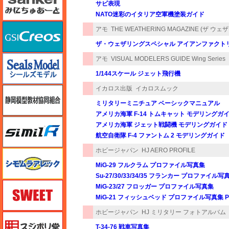
サビ表現
NATO迷彩のイタリア空軍機塗装ガイド
GSIクレオス
アモ
THE WEATHERING MAGAZINE (ザ ウ
ザ・ウェザリングスペシャル アイアンファクト
シールズモデル
アモ
VISUAL MODELERS GUIDE Wing Series
1/144スケール ジェット飛行機
イカロス出版
イカロスムック
静岡模型協同組合
ミリタリーミニチュア ベーシックマニュアル
アメリカ海軍 F-14 トムキャット モデリングガ
シミラー（similR）
アメリカ海軍 ジェット戦闘機 モデリングガイド
航空自衛隊 F-4 ファントム 2 モデリングガイド
ホビージャパン
HJ AERO PROFILE
シモムラアレック
MiG-29 フルクラム プロファイル写真集
Su-27/30/33/34/35 フランカー プロファイル写
スイート（SWEET）
MiG-23/27 フロッガー プロファイル写真集
MiG-21 フィッシュベッド プロファイル写真集 Par
ホビージャパン
HJ ミリタリー フォトアルバム
スジボリ堂
T-34-76 戦車写真集