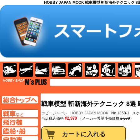
HOBBY JAPAN MOOK 戦車模型 斬新海外テクニック 
AFV
飛行機
艦船
自動車
バイク
キャラクター
ガンダム
塗料
TOP
TOPページへ
戦車模型 斬新海外テクニック 8選 
AFV
ホビージャパン
HOBBY JAPAN MOOK
No.1358-1 
¥2,970
当店税込価格
（メーカー希望小売価格
2,970
）
飛行機ページへ
艦船ページへ
自動車ページへ