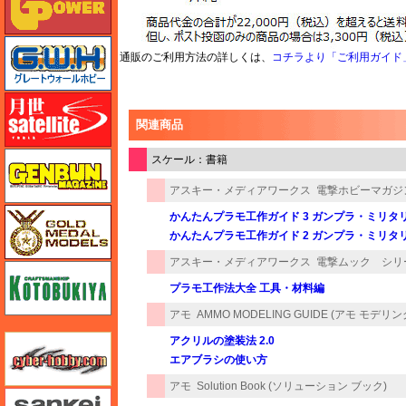
グレートウォールホビー
通販のご利用方法の詳しくは、
コチラより「ご利用ガイド
月世 サテライトツールス
関連商品
ゲンブンマガジン
スケール：書籍
アスキー・メディアワークス
電撃ホビーマガジン
ゴールドメダルモデルズ
かんたんプラモ工作ガイド 3 ガンプラ・ミリタ
かんたんプラモ工作ガイド 2 ガンプラ・ミリタ
アスキー・メディアワークス
電撃ムック シリ
コトブキヤ
プラモ工作法大全 工具・材料編
アモ
AMMO MODELING GUIDE (アモ モデリ
サイバーホビー
アクリルの塗装法 2.0
エアブラシの使い方
アモ
Solution Book (ソリューション ブック)
さんけい みにちゅあーと