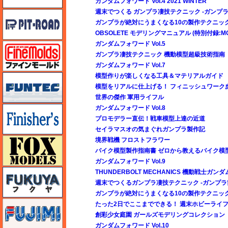
ガンダムフォワード Vol.4 2021 WINTER
週末でつくる ガンプラ凄技テクニック -ガンプラ
ピットロード
ガンプラが絶対にうまくなる10の製作テクニッ
OBSOLETE モデリングマニュアル (特別付録:MOD
ガンダムフォワード Vol.5
ファインモールド
ガンプラ凄技テクニック 機動模型超級技術指南
ガンダムフォワード Vol.7
模型作りが楽しくなる工具＆マテリアルガイド
funtec（ファンテック）
模型をリアルに仕上げる！ フィニッシュワーク
世界の傑作 軍用ライフル
ガンダムフォワード Vol.8
フィニッシャーズ
プロモデラー直伝！戦車模型上達の近道
セイラマスオの気まぐれガンプラ製作記
フォックスモデル（FOX MODELS）
境界戦機 フロストフラワー
バイク模型製作指南書 ゼロから教えるバイク模
ガンダムフォワード Vol.9
フクヤ
THUNDERBOLT MECHANICS 機動戦士ガンダ
週末でつくるガンプラ凄技テクニック -ガンプラ
ガンプラが絶対にうまくなる10の製作テクニック E
フジミ
たった2日でここまでできる！ 週末ホビーライ
創彩少女庭園 ガールズモデリングコレクション
ガンダムフォワード Vol.10