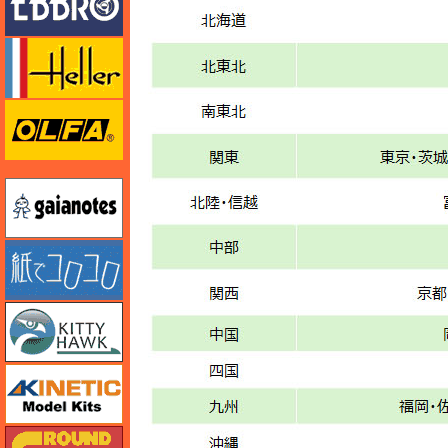
エレール
オルファ
ガイアノーツ
紙でコロコロ
キティホーク
キネテック
ガリレオ出版 グランドパワー