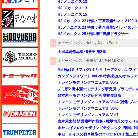
HJ メカニクス 12
HJ メカニクス 13
ディン・ハオ
HJ メカニクス 15
HJメカニクス 22 特集：宇宙戦艦ヤマト 2199-31
HJメカニクス 23 特集：蒼き流星SPTレイズナ
童友社
HJメカニクス 25 特集 機甲戦機ドラグナー
ホビージャパン
Hobby Japan Book
トキソモデル（toxso_model）
山田卓司作品集 情景王 第2集
ホビージャパン
HOBBY JAPAN MOOK
トミーテック
Mil-Fig (ミリフィグ) ミリタリーアクションフ
ガンダムフォワード Vol.20 特集 鉄血のオルフェンズ 1
トレインモデリングマニュアル Vol.2
トムスモデル
ノモ研2 野本憲一モデリング研究所 プラモデル
野本憲一モデリング研究所 増補改訂版
トレインモデリングマニュアル Vol.4 (特集 ブ
ドラゴン
トレインモデリングマニュアル Vol.6
トレインモデリングマニュアル Vol.7
青木周太郎 情景模型作品集 - 戦場情景のつくり
トランペッター
ホセ ルイスのウェザリングテクニック 四季に対
ホセ・ルイスの戦車模型の作り方 Part 1 第二