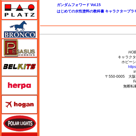
プラッツ
ガンダムフォワード Vol.15
はじめての水性塗料の教科書 キャラクタープラ
ブロンコモデル（Bronco Models）
M's PLUS
ペガサスホビー
HOB
キャラクタ
BELKITS
ホビーシ
http
i
〒550-0005 
ヘルパ（herpa）
F
無断転
ホーガンウイングス
ポーラライツ
ホビージャパン