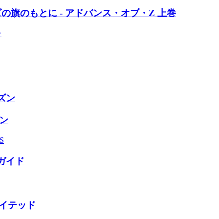
の旗のもとに - アドバンス・オブ・Z 上巻
ン
ズン
ズン
S
ガイド
レイテッド