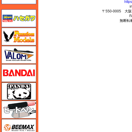
http
i
〒550-0005 
ハセガワ
F
無断転
ハセガワ
バロムモデル
バンダイ
パンダホビー
ヒートペン（十和田技研・ブレインファクトリー）
BEEMAX