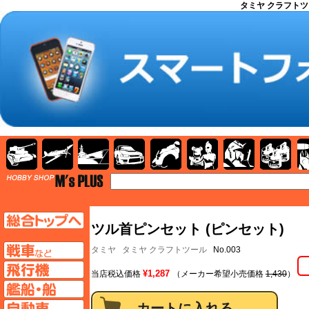
タミヤ クラフトツ
AFV
飛行機
艦船
自動車
バイク
キャラクター
ガンダム
塗料
TOP
TOPページへ
ツル首ピンセット (ピンセット)
AFV
タミヤ
タミヤ クラフトツール
No.003
飛行機ページへ
¥1,287
当店税込価格
（メーカー希望小売価格
1,430
）
艦船ページへ
自動車ページへ