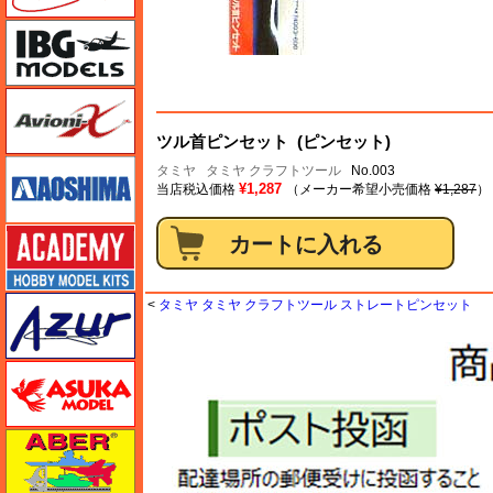
IBG
Avioni-X（アヴィオニクス）
ツル首ピンセット (ピンセット)
アオシマ
タミヤ
タミヤ クラフトツール
No.003
¥1,287
当店税込価格
（メーカー希望小売価格
¥1,287
）
アカデミー
アズール
<
タミヤ タミヤ クラフトツール ストレートピンセット
アスカモデル
アベール