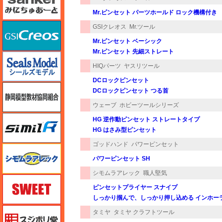
Mr.ピンセット パーツホールド ロック機構付き
GSIクレオス
GSIクレオス
Mr.ツール
Mr.ピンセット ベーシック
Mr.ピンセット 先細ストレート
シールズモデル
HIQパーツ
ヤスリツール
DCロックピンセット
静岡模型協同組合
DCロックピンセット つる首
ウェーブ
ホビーツールシリーズ
シミラー（similR）
HG 逆作動ピンセット ストレートタイプ
HG はさみ型ピンセット
ゴッドハンド
パワーピンセット
シモムラアレック
パワーピンセット SH
シモムラアレック
職人堅気
スイート（SWEET）
ピンセットプライヤー スナイプ
しっかり掴んで、しっかり押し込める インホー
スジボリ堂
タミヤ
タミヤ クラフトツール