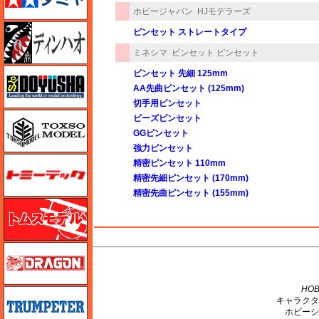
ホビージャパン
HJモデラーズ
ディン・ハオ
ピンセット ストレートタイプ
ミネシマ
ピンセット ピンセット
童友社
ピンセット 先細 125mm
AA先曲ピンセット (125mm)
切手用ピンセット
トキソモデル（toxso_model）
ビーズピンセット
GGピンセット
強力ピンセット
トミーテック
精密ピンセット 110mm
精密先細ピンセット (170mm)
精密先曲ピンセット (155mm)
トムスモデル
ドラゴン
M's PLUS
HOB
トランペッター
キャラクタ
ホビーシ