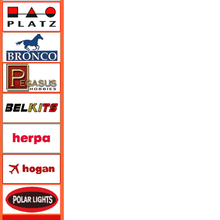
プラッツ
ブロンコモデル（Bronco Models）
ペガサスホビー
BELKITS
ヘルパ（herpa）
ホーガンウイングス
ポーラライツ
ホビージャパン