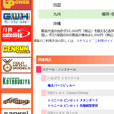
グレートウォールホビー
月世 サテライトツールス
通販のご利用方法の詳しくは、
コチラより「ご利用ガイド
ゲンブンマガジン
関連商品
ゴールドメダルモデルズ
スケール：ノンスケール
コトブキヤ
ハセガワ
トライツール
極太パーツピッカー
GSIクレオス
Classy's Dressy
サイバーホビー
トゥニール ピンセット スタンダード
トゥニール ピンセット 先端細型形状
さんけい みにちゅあーと
GSIクレオス
Gツール