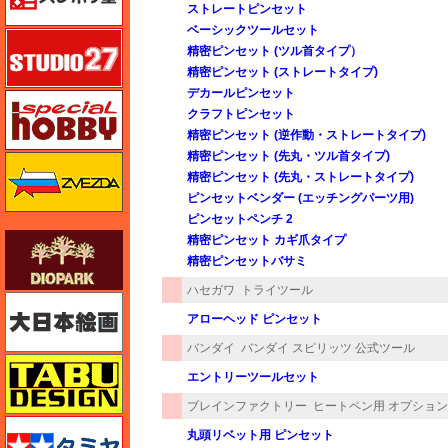
ストレートピンセット
ベーシックツールセット
スタジオ27・タブデザイン
精密ピンセット (ツル首タイプ）
精密ピンセット (ストレートタイプ)
デカールピンセット
スペシャルホビー
クラフトピンセット
精密ピンセット (逆作動・ストレートタイプ)
精密ピンセット (先丸・ツル首タイプ)
ズベズダ（Zvezda）
精密ピンセット (先丸・ストレートタイプ)
ピンセットベンダー (エッチングパーツ用)
ピンセットペンチ 2
ダイオパーク（diopark）
精密ピンセット カギ爪タイプ
精密ピンセットバサミ
ハセガワ
トライツール
大日本絵画
アローヘッド ピンセット
バンダイ
バンダイ スピリッツ 公式ツール
タブデザイン・スタジオ27
エントリーツールセット
ブレインファクトリー
ヒートペン用 オプショ
タミヤ
丸頭リベット用 ピンセット