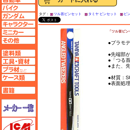
バイクページへ
タグ：
ツル首ピンセット
タミヤ ピンセット
ピ
ガンダムページへ
キャラクターページへ
ミニカーページへ
「ツル首ピンセ
その他ページへ
●プラモ
塗料ページへ
●先端部
●「つる
工具ページへ
●また、
プラ材ページへ
ケースページへ
●材質：S
●表面処
書籍ページへ
メーカー一覧のページはこちら
ICM