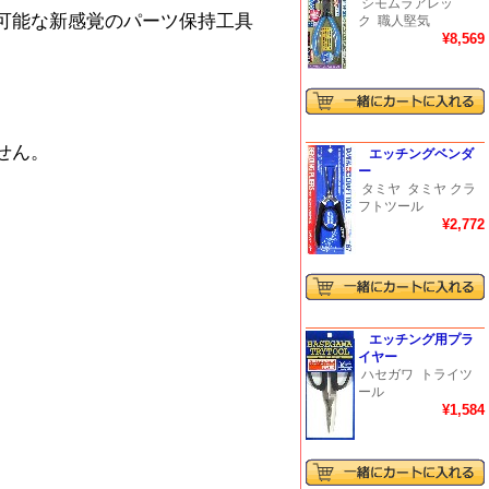
シモムラアレッ
可能な新感覚のパーツ保持工具
ク
職人堅気
¥8,569
。
せん。
エッチングベンダ
ー
タミヤ
タミヤ クラ
フトツール
¥2,772
エッチング用プラ
イヤー
ハセガワ
トライツ
ール
¥1,584