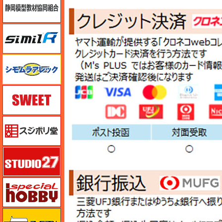
シミラー（similR）
シモムラアレック
スイート（SWEET）
スジボリ堂
スタジオ27・タブデザイン
スペシャルホビー
ズベズダ（Zvezda）