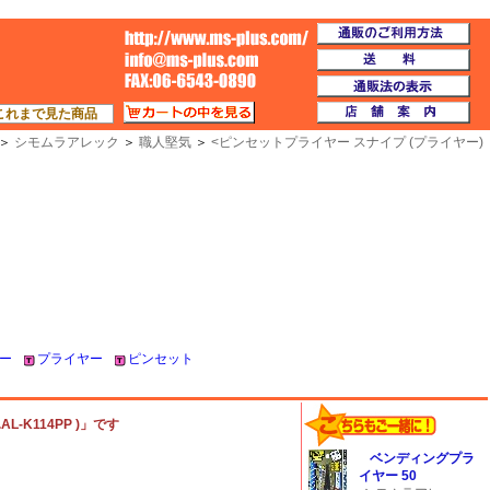
通
TOP
送
通
カートの中を見る
店
これまで見た商品
＞
シモムラアレック
＞
職人堅気
＞
<
ピンセットプライヤー スナイプ (プライヤー)
ー
プライヤー
ピンセット
-K114PP )」です
ベンディングプラ
イヤー 50