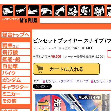
AFV
飛行機
艦船
自動車
バイク
キャラクター
ガンダム
塗料
TOP
TOPページへ
ピンセットプライヤー スナイプ (
AFV
シモムラアレック
職人堅気
No.AL-K114PP
飛行機ページへ
¥9,300
当店税込価格
（メーカー希望小売価格
9,790
）
艦船ページへ
自動車ページへ
バイクページへ
ガンダムページへ
タグ：
ピンセットプライヤー スナイプ
ピンセット
キャラクターページへ
ミニカーページへ
その他ページへ
塗料ページへ