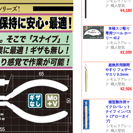
シモムラアレッ
ク
職人堅気
¥4,180
本格スジ彫り
専用ツール ホー
リー t0.2
シモムラアレッ
ク
職人堅気
¥2,090
超狭所用隙間
やすり フェザー
ヤスリ 0.3mm
シモムラアレッ
ク
職人堅気
¥2,926
模型製作用マ
イクロパレット
ナイフ インパス
ト (アロータイ
プ)
シモムラアレッ
ク
職人堅気