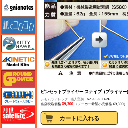
ガイアノーツ
紙でコロコロ
キティホーク
キネテック
ガリレオ出版 グランドパワー
グレートウォールホビー
ピンセットプライヤー スナイプ (プライヤー
シモムラアレック
職人堅気
No.AL-K114PP
¥9,300
当店税込価格
（メーカー希望小売価格
¥9,300
）
月世 サテライトツールス
ゲンブンマガジン