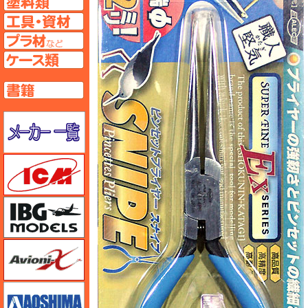
工具ページへ
プラ材ページへ
ケースページへ
書籍ページへ
メーカー一覧のページはこちら
ICM
IBG
Avioni-X（アヴィオニクス）
アオシマ