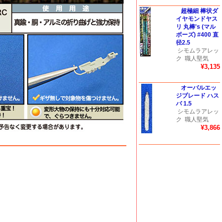
超極細 棒状ダ
イヤモンドヤス
リ 丸棒's (マル
ボーズ) #400 直
径2.5
シモムラアレッ
ク
職人堅気
¥3,135
オーバルエッ
ジブレード ハス
バ 1.5
シモムラアレッ
ク
職人堅気
¥3,866