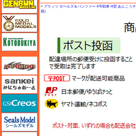
<
プラッツ ガールズ＆パンツァー 4号戦車 H型 あんこう
様)
ゴールドメダルモデルズ
コトブキヤ
サイバーホビー
さんけい みにちゅあーと
GSIクレオス
シールズモデル
静岡模型協同組合