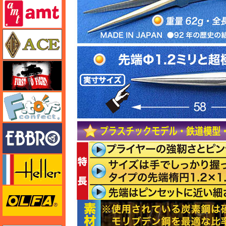
amt
エース
FTF
エフトイズ
エブロ
エレール
オルファ