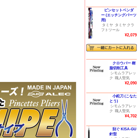
ピンセットベンダ
ー (エッチングパーツ
用)
タミヤ
タミヤ クラ
フトツール
¥2,079
クロウバー 樹
脂切削工具
シモムラアレッ
ク
職人堅気
¥2,090
小鉈刀 (こなた
とう)
シモムラアレッ
ク
職人堅気
¥4,702
刮ぐ KISA-GU
針型