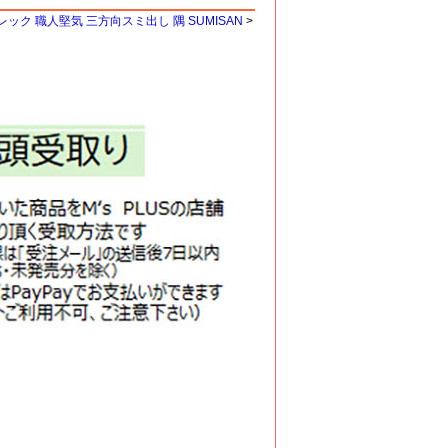
ック 職人堅気 三方向スミ出し 隅 SUMISAN
>