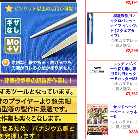
¥2,194
模型製作用マ
イクロパレット
ナイフ インパス
ト (スクエアタ
イプ)
シモムラアレッ
ク
職人堅気
¥2,299
エッチングパ
ーツ切り離し専
用 R片刃カッタ
ー EカッターM3
シモムラアレッ
ク
職人堅気
¥3,762
サンドペーパ
ーベース マッ木
ーR
シモムラアレッ
ク
職人堅気
¥888