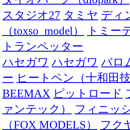
スタジオ27
タミヤ
ディ
（toxso_model）
トミー
トランペッター
ハセガワ
ハセガワ
バロ
ー
ヒートペン（十和田
BEEMAX
ピットロード
ァンテック）
フィニッ
（FOX MODELS）
フク