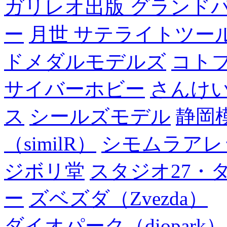
ガリレオ出版 グランド
ー
月世 サテライトツー
ドメダルモデルズ
コト
サイバーホビー
さんけい
ス
シールズモデル
静岡
（similR）
シモムラアレ
ジボリ堂
スタジオ27・
ー
ズベズダ（Zvezda）
ダイオパーク（diopark）