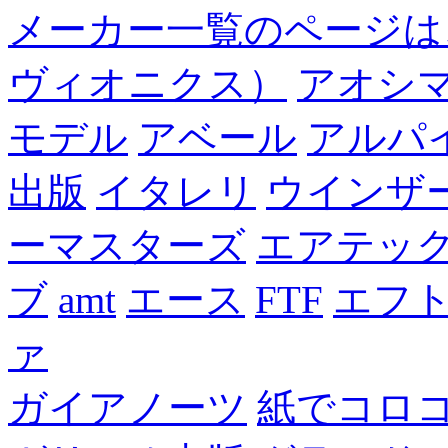
メーカー一覧のページは
ヴィオニクス）
アオシ
モデル
アベール
アルパ
出版
イタレリ
ウインザ
ーマスターズ
エアテッ
ブ
amt
エース
FTF
エフ
ァ
ガイアノーツ
紙でコロ