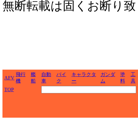
無断転載は固くお断り致
飛行
艦
自動
バイ
キャラクタ
ガンダ
塗
工
AFV
機
船
車
ク
ー
ム
料
具
TOP