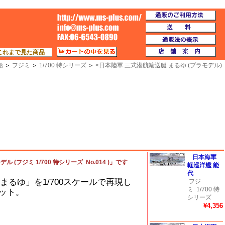
通
TOP
送
通
カートの中を見る
店
これまで見た商品
船
＞
フジミ
＞
1/700 特シリーズ
＞
<
日本陸軍 三式潜航輸送艇 まるゆ (プラモデル)
日本海軍
(フジミ 1/700 特シリーズ No.014 )」です
軽巡洋艦 能
代
まるゆ」を1/700スケールで再現し
フジ
ミ
1/700 特
ット。
シリーズ
¥4,356