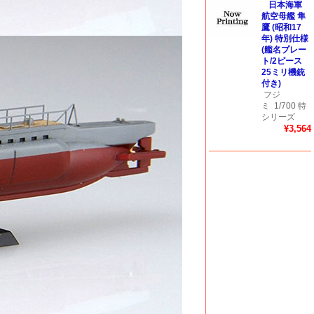
日本海軍
航空母艦 隼
鷹 (昭和17
年) 特別仕様
(艦名プレー
ト/2ピース
25ミリ機銃
付き)
フジ
ミ
1/700 特
シリーズ
¥3,564