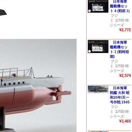
日本海軍
艦載機セッ
ト 4 (戦前 1)
フジ
ミ
1/700 特
シリーズ
¥2,772
日本海軍
艦載機セッ
ト 1 (戦時前
期)
フジ
ミ
1/700 特
シリーズ
¥2,574
日本海軍
戦艦 大和 昭
和20年/天一
号作戦 1945
フジ
ミ
1/700 特
シリーズ
¥3,465