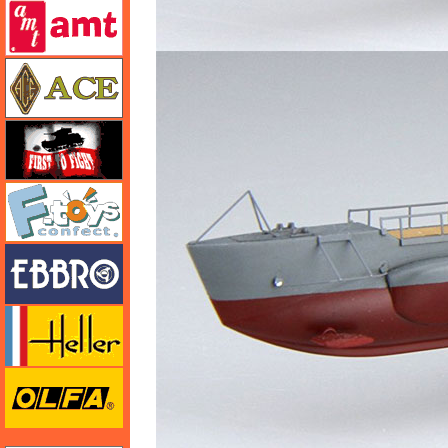
amt
エース
FTF
エフトイズ
エブロ
エレール
オルファ