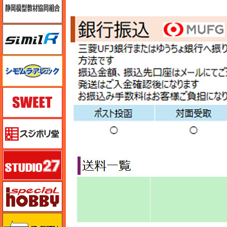
シミラー（similR）
シモムラアレック
スイート（SWEET）
スジボリ堂
スタジオ27・タブデザイン
スペシャルホビー
ズベズダ（Zvezda）