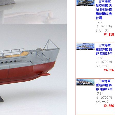
日本海軍
航空母艦 天
城 特別仕様
艦載機57機
付属
フジ
ミ
1/700 特
シリーズ
¥4,158
日本海軍
重巡洋艦 熊
野 昭和17年
フジ
ミ
1/700 特
シリーズ
¥4,356
日本海軍
重巡洋艦 鈴
谷 昭和17年
フジ
ミ
1/700 特
シリーズ
¥4,356