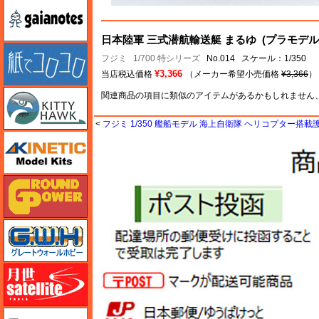
ガイアノーツ
日本陸軍 三式潜航輸送艇 まるゆ (プラモデル
紙でコロコロ
フジミ
1/700 特シリーズ
No.014 スケール：1/350
¥3,366
当店税込価格
（メーカー希望小売価格
¥3,366
）
キティホーク
関連商品の項目に類似のアイテムがあるかもしれません
<
フジミ 1/350 艦船モデル 海上自衛隊 ヘリコプター搭載
キネテック
ガリレオ出版 グランドパワー
グレートウォールホビー
月世 サテライトツールス
ゲンブンマガジン