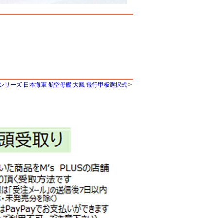
 特シリーズ 日本海軍 航空母艦 大鳳 飛行甲板選択式
>