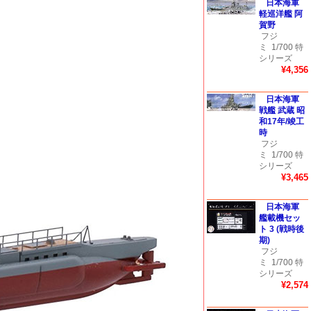
日本海軍
軽巡洋艦 阿
賀野
フジ
ミ
1/700 特
シリーズ
¥4,356
日本海軍
戦艦 武蔵 昭
和17年/竣工
時
フジ
ミ
1/700 特
シリーズ
¥3,465
日本海軍
艦載機セッ
ト 3 (戦時後
期)
フジ
ミ
1/700 特
シリーズ
¥2,574