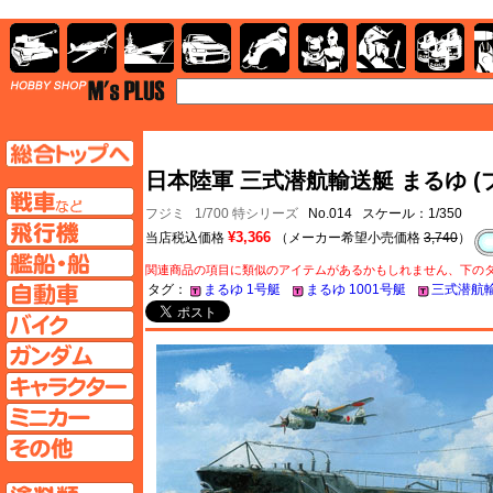
AFV
飛行機
艦船
自動車
バイク
キャラクター
ガンダム
塗料
TOP
TOPページへ
日本陸軍 三式潜航輸送艇 まるゆ (
AFV
フジミ
1/700 特シリーズ
No.014 スケール：1/350
飛行機ページへ
¥3,366
当店税込価格
（メーカー希望小売価格
3,740
）
艦船ページへ
関連商品の項目に類似のアイテムがあるかもしれません、下の
自動車ページへ
タグ：
まるゆ 1号艇
まるゆ 1001号艇
三式潜航輸
バイクページへ
ガンダムページへ
キャラクターページへ
ミニカーページへ
その他ページへ
塗料ページへ