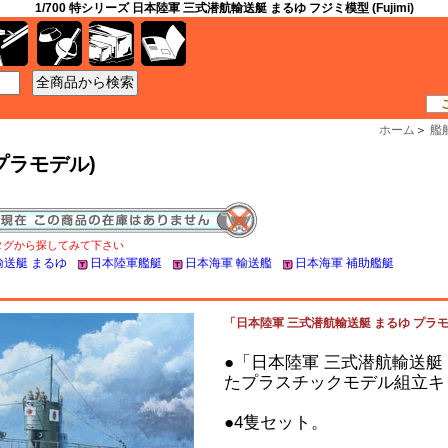
1/700 特シリーズ 日本陸軍 三式潜航輸送艇 まるゆ フジミ模型 (Fujimi)
工具
資材
ケース
書籍
ホーム
＞
艦
プラモデル)
タグから探してみて下さい
送艇 まるゆ
日本陸軍艦艇
日本海軍 輸送艦
日本海軍 補助艦艇
「日本陸軍 三式潜航輸送艇 まるゆ プラモデル 
●「日本陸軍 三式潜航輸送艇 
たプラスチックモデル組立キ
●4隻セット。