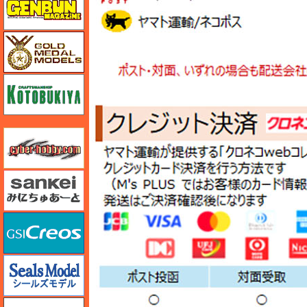
ゴールドメダルモデルズ
コトブキヤ
サイバーホビー
さんけい みにちゅあーと
GSIクレオス
シールズモデル
静岡模型協同組合