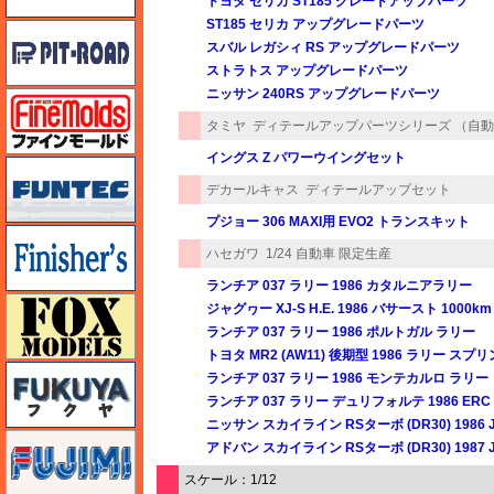
トヨタ セリカ ST185 グレードアップパーツ
ST185 セリカ アップグレードパーツ
ピットロード
スバル レガシィ RS アップグレードパーツ
ストラトス アップグレードパーツ
ニッサン 240RS アップグレードパーツ
ファインモールド
タミヤ
ディテールアップパーツシリーズ （自
イングス Z パワーウイングセット
funtec（ファンテック）
デカールキャス
ディテールアップセット
プジョー 306 MAXI用 EVO2 トランスキット
フィニッシャーズ
ハセガワ
1/24 自動車 限定生産
ランチア 037 ラリー 1986 カタルニアラリー
フォックスモデル（FOX MODELS）
ジャグヮー XJ-S H.E. 1986 バサースト 1000k
ランチア 037 ラリー 1986 ポルトガル ラリー
トヨタ MR2 (AW11) 後期型 1986 ラリー ス
フクヤ
ランチア 037 ラリー 1986 モンテカルロ ラリー
ランチア 037 ラリー デュリフォルテ 1986 E
ニッサン スカイライン RSターボ (DR30) 1986
フジミ
アドバン スカイライン RSターボ (DR30) 1987 
スケール：1/12