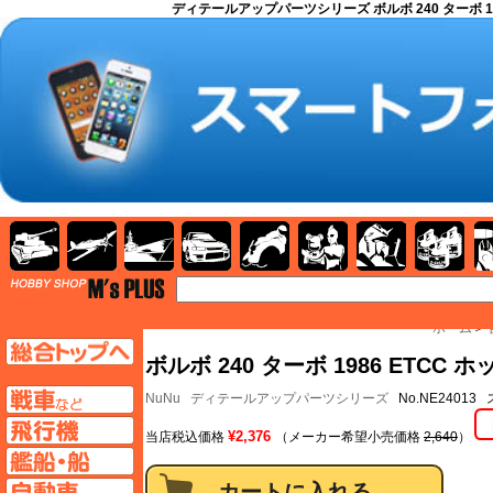
ディテールアップパーツシリーズ ボルボ 240 ターボ 1
AFV
飛行機
艦船
自動車
バイク
キャラクター
ガンダム
塗料
TOP
ホーム
＞
TOPページへ
ボルボ 240 ターボ 1986 ET
AFV
NuNu
ディテールアップパーツシリーズ
No.NE24013
飛行機ページへ
¥2,376
当店税込価格
（メーカー希望小売価格
2,640
）
艦船ページへ
自動車ページへ