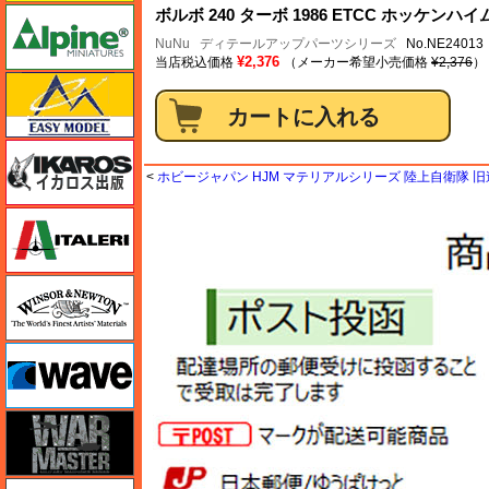
アルパイン
ボルボ 240 ターボ 1986 ETCC ホッケ
NuNu
ディテールアップパーツシリーズ
No.NE2401
¥2,376
当店税込価格
（メーカー希望小売価格
¥2,376
）
イージーモデル
イカロス出版
<
ホビージャパン HJM マテリアルシリーズ 陸上自衛隊 
イタレリ
ウインザー＆ニュートン
ウェーブ
ウォーマスターズ
エアテックス