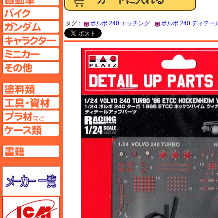
バイクページへ
タグ：
ボルボ 240 エッチング
ボルボ 240 ディテ
ガンダムページへ
キャラクターページへ
ミニカーページへ
その他ページへ
塗料ページへ
工具ページへ
プラ材ページへ
ケースページへ
書籍ページへ
メーカー一覧のページはこちら
ICM