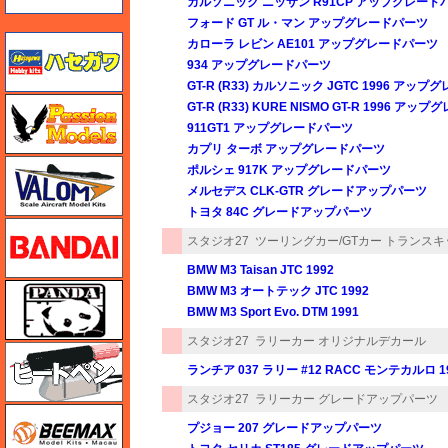
カルソニック ニッサン R91CP アップグレード
フォード GT ル・マン アップグレードパーツ
ハセガワ
カローラ レビン AE101 アップグレードパーツ
934 アップグレードパーツ
GT-R (R33) カルソニック JGTC 1996 アッ
ハセガワ
GT-R (R33) KURE NISMO GT-R 1996 ア
911GT1 アップグレードパーツ
カプリ ターボ アップグレードパーツ
バロムモデル
ポルシェ 917K アップグレードパーツ
メルセデス CLK-GTR グレードアップパーツ
トヨタ 84C グレードアップパーツ
バンダイ
スタジオ27
ツーリングカー/GTカー トランスキ
BMW M3 Taisan JTC 1992
パンダホビー
BMW M3 オートテック JTC 1992
BMW M3 Sport Evo. DTM 1991
スタジオ27
ラリーカー オリジナルデカール
ヒートペン（十和田技研・ブレインファクトリー）
ランチア 037 ラリー #12 RACC モンテカルロ 1
スタジオ27
ラリーカー グレードアップパーツ
BEEMAX
プジョー 207 グレードアップパーツ