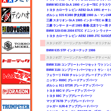
BMW M3 E30 Gr.A 1990 インターTEC
ディン・ハオ
トヨタ カローラ レビン AE92 Gr.A 1991
ポルシェ 935 K3/80 伊太利屋 1980 ル・
三菱 スタリオン Gr.A 1985 インターTEC 
童友社
三菱 ランサー ターボ 1985 香港-北京ラリー
BMW 320i E46 2004 ETCC ドニントン 
トヨタ カローラ レビン AE92 1989 JTC S
トキソモデル（toxso_model）
スタジオ27
ツーリングカー/GTカー オリジナ
BMW 635 STP インターテック 1986
トミーテック
スタジオ27
ツーリングカー/GTカー デティー
BMW 318i コンプリートパーツセット ワトソンズ
BMW 318i コンプリートパーツセット サン・ミゲ
トムスモデル
フェラーリ F430 チャレンジ グレードアップパ
ニッサン R89C グレードアップパーツ
ポルシェ 911 GT3R グレードアップパーツ
ドラゴン
トヨタ 88C-V グレードアップパーツ
トヨタ 88C アップグレードパーツ
マツダ 767B アップグレードパーツ
トランペッター
ジャガー XJR-8 アップグレードパーツ