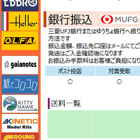
エレール
オルファ
ガイアノーツ
紙でコロコロ
キティホーク
キネテック
ガリレオ出版 グランドパワー