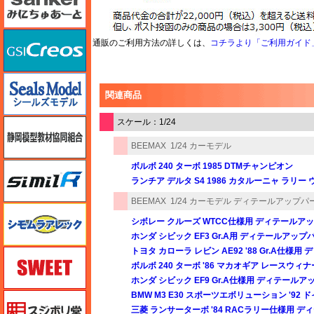
GSIクレオス
通販のご利用方法の詳しくは、
コチラより「ご利用ガイド
シールズモデル
関連商品
スケール：1/24
静岡模型協同組合
BEEMAX
1/24 カーモデル
シミラー（similR）
ボルボ 240 ターボ 1985 DTMチャンピオン
ランチア デルタ S4 1986 カタルーニャ ラリー
BEEMAX
1/24 カーモデル ディテールアップパ
シモムラアレック
シボレー クルーズ WTCC仕様用 ディテールア
ホンダ シビック EF3 Gr.A用 ディテールアップ
トヨタ カローラ レビン AE92 '88 Gr.A仕様
スイート（SWEET）
ボルボ 240 ターボ '86 マカオギア レースウ
ホンダ シビック EF9 Gr.A仕様用 ディテール
BMW M3 E30 スポーツエボリューション '9
スジボリ堂
三菱 ランサーターボ '84 RACラリー仕様用 