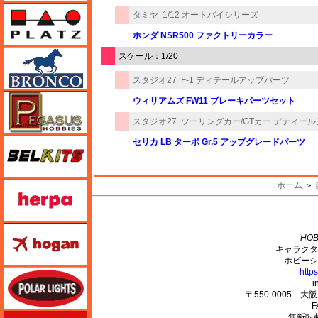
プラッツ
タミヤ
1/12 オートバイシリーズ
ホンダ NSR500 ファクトリーカラー
ブロンコモデル（Bronco Models）
スケール：1/20
スタジオ27
F-1 ディテールアップパーツ
ペガサスホビー
ウィリアムズ FW11 ブレーキパーツセット
スタジオ27
ツーリングカー/GTカー デティー
BELKITS
セリカ LB ターボ Gr.5 アップグレードパーツ
ヘルパ（herpa）
ホーム
＞
M's PLUS
ホーガンウイングス
HOB
キャラクタ
ホビーシ
http
ポーラライツ
i
〒550-0005 
F
ホビージャパン
無断転