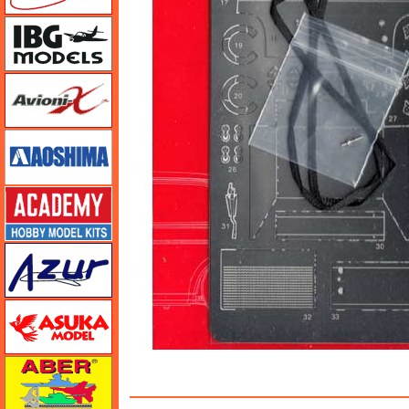
IBG
Avioni-X（アヴィオニクス）
アオシマ
アカデミー
アズール
アスカモデル
アベール