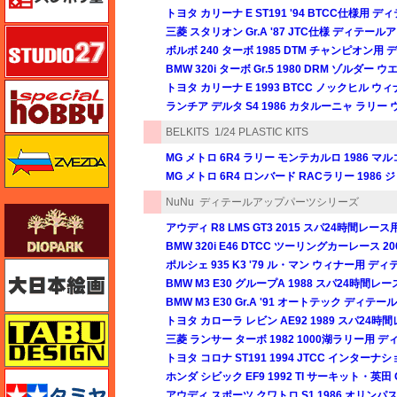
トヨタ カリーナ E ST191 '94 BTCC仕様用
三菱 スタリオン Gr.A '87 JTC仕様 ディテー
スタジオ27・タブデザイン
ボルボ 240 ターボ 1985 DTM チャンピオン
BMW 320i ターボ Gr.5 1980 DRM ゾ
スペシャルホビー
トヨタ カリーナ E 1993 BTCC ノックヒル
ランチア デルタ S4 1986 カタルーニャ ラリ
BELKITS
1/24 PLASTIC KITS
ズベズダ（Zvezda）
MG メトロ 6R4 ラリー モンテカルロ 1986 
MG メトロ 6R4 ロンバード RACラリー 198
NuNu
ディテールアップパーツシリーズ
ダイオパーク（diopark）
アウディ R8 LMS GT3 2015 スパ24時間
BMW 320i E46 DTCC ツーリングカーレース
ポルシェ 935 K3 '79 ル・マン ウィナー用 
大日本絵画
BMW M3 E30 グループA 1988 スパ24時
BMW M3 E30 Gr.A '91 オートテック ディ
トヨタ カローラ レビン AE92 1989 スパ2
タブデザイン・スタジオ27
三菱 ランサー ターボ 1982 1000湖ラリー用
トヨタ コロナ ST191 1994 JTCC インタ
タミヤ
ホンダ シビック EF9 1992 TI サーキット・英田
アウディ スポーツ クワトロ S1 1986 オリ