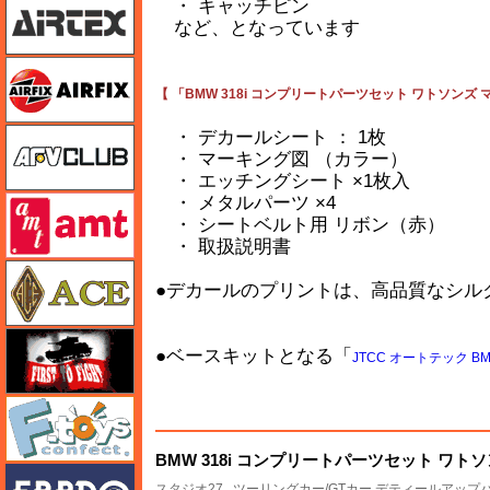
・ キャッチピン
など、となっています
エアフィックス
【 「BMW 318i コンプリートパーツセット ワトソンズ 
AFVクラブ
・ デカールシート ： 1枚
・ マーキング図 （カラー）
・ エッチングシート ×1枚入
・ メタルパーツ ×4
amt
・ シートベルト用 リボン（赤）
・ 取扱説明書
エース
●デカールのプリントは、高品質なシル
FTF
●ベースキットとなる「
JTCC オートテック BMW
エフトイズ
BMW 318i コンプリートパーツセット ワトソン
エブロ
スタジオ27
ツーリングカー/GTカー デティールアップ