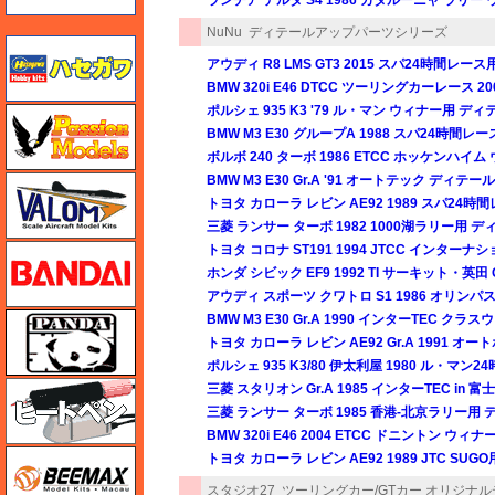
NuNu
ディテールアップパーツシリーズ
ハセガワ
アウディ R8 LMS GT3 2015 スパ24時間
BMW 320i E46 DTCC ツーリングカーレース
ポルシェ 935 K3 '79 ル・マン ウィナー用 
ハセガワ
BMW M3 E30 グループA 1988 スパ24時
ボルボ 240 ターボ 1986 ETCC ホッケンハ
BMW M3 E30 Gr.A '91 オートテック ディ
バロムモデル
トヨタ カローラ レビン AE92 1989 スパ2
三菱 ランサー ターボ 1982 1000湖ラリー用
トヨタ コロナ ST191 1994 JTCC インタ
バンダイ
ホンダ シビック EF9 1992 TI サーキット・英田
アウディ スポーツ クワトロ S1 1986 オリ
パンダホビー
BMW M3 E30 Gr.A 1990 インターTEC
トヨタ カローラ レビン AE92 Gr.A 1991
ポルシェ 935 K3/80 伊太利屋 1980 ル・
ヒートペン（十和田技研・ブレインファクトリー）
三菱 スタリオン Gr.A 1985 インターTEC 
三菱 ランサー ターボ 1985 香港-北京ラリー
BMW 320i E46 2004 ETCC ドニントン 
BEEMAX
トヨタ カローラ レビン AE92 1989 JTC S
スタジオ27
ツーリングカー/GTカー オリジナ