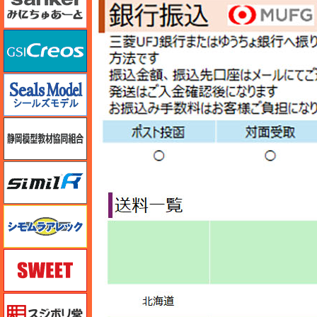
GSIクレオス
シールズモデル
静岡模型協同組合
シミラー（similR）
シモムラアレック
スイート（SWEET）
スジボリ堂