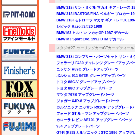
BMW 318i サン・ミゲル マカオ ギア・レース 1
ピットロード
BMW 318i BASTOS/FINA ベルギー プロカー 19
BMW 318i モトローラ マカオ ギア・レース 19
シビック Razo #3/#20 1989
ファインモールド
BMW M3 ヒルトン マカオGP 1987 デカール
BMW M3 Sport Evo. 1992 DTM デカール
funtec（ファンテック）
スタジオ27
ツーリングカー/GTカー デティー
BMW 318i コンプリートパーツセット サン・ミゲ
フェラーリ F430 チャレンジ グレードアップパ
フィニッシャーズ
ニッサン R89C グレードアップパーツ
ポルシェ 911 GT3R グレードアップパーツ
トヨタ 88C-V グレードアップパーツ
フォックスモデル（FOX MODELS）
トヨタ 88C アップグレードパーツ
マツダ 767B アップグレードパーツ
ジャガー XJR-8 アップグレードパーツ
フクヤ
カルソニック ニッサン R91CP アップグレード
フォード GT ル・マン アップグレードパーツ
カローラ レビン AE101 アップグレードパーツ
フジミ
934 アップグレードパーツ
GT-R (R33) カルソニック JGTC 1996 アッ