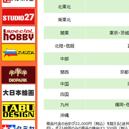
スタジオ27・タブデザイン
スペシャルホビー
ズベズダ（Zvezda）
ダイオパーク（diopark）
大日本絵画
タブデザイン・スタジオ27
タミヤ