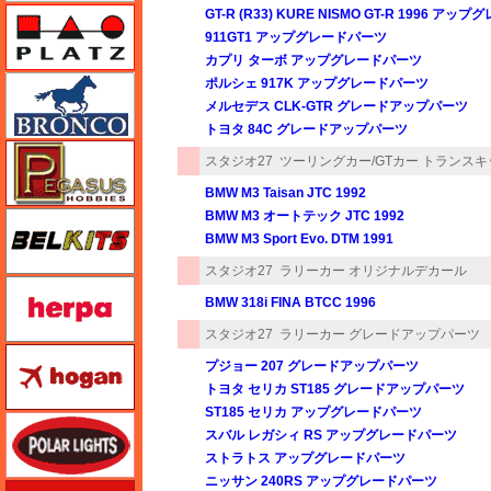
プラッツ
GT-R (R33) KURE NISMO GT-R 1996 ア
911GT1 アップグレードパーツ
カプリ ターボ アップグレードパーツ
ブロンコモデル（Bronco Models）
ポルシェ 917K アップグレードパーツ
メルセデス CLK-GTR グレードアップパーツ
トヨタ 84C グレードアップパーツ
ペガサスホビー
スタジオ27
ツーリングカー/GTカー トランスキ
BMW M3 Taisan JTC 1992
BMW M3 オートテック JTC 1992
BELKITS
BMW M3 Sport Evo. DTM 1991
スタジオ27
ラリーカー オリジナルデカール
ヘルパ（herpa）
BMW 318i FINA BTCC 1996
スタジオ27
ラリーカー グレードアップパーツ
ホーガンウイングス
プジョー 207 グレードアップパーツ
トヨタ セリカ ST185 グレードアップパーツ
ST185 セリカ アップグレードパーツ
ポーラライツ
スバル レガシィ RS アップグレードパーツ
ストラトス アップグレードパーツ
ニッサン 240RS アップグレードパーツ
ホビージャパン