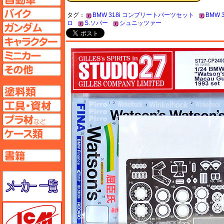
バイクページへ
タグ：
BMW 318i コンプリートパーツセット
BMW 
ロ
S.ソパー
シュニッツァー
ガンダムページへ
キャラクターページへ
ミニカーページへ
その他ページへ
塗料ページへ
工具ページへ
プラ材ページへ
ケースページへ
書籍ページへ
メーカー一覧のページはこちら
ICM