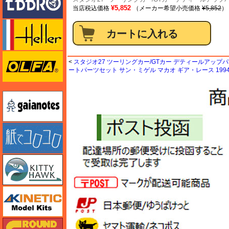
¥5,852
当店税込価格
（メーカー希望小売価格
¥5,852
）
エレール
オルファ
<
スタジオ27 ツーリングカー/GTカー デティールアップパーツ
ートパーツセット サン・ミゲル マカオ ギア・レース 199
ガイアノーツ
紙でコロコロ
キティホーク
キネテック
ガリレオ出版 グランドパワー