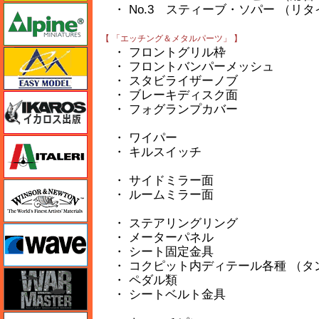
・ No.3 スティーブ・ソパー （リタ
アルパイン
【 「エッチング＆メタルパーツ」 】
・ フロントグリル枠
イージーモデル
・ フロントバンパーメッシュ
・ スタビライザーノブ
・ ブレーキディスク面
イカロス出版
・ フォグランプカバー
・ ワイパー
イタレリ
・ キルスイッチ
・ サイドミラー面
ウインザー＆ニュートン
・ ルームミラー面
・ ステアリングリング
ウェーブ
・ メーターパネル
・ シート固定金具
・ コクピット内ディテール各種 （タ
ウォーマスターズ
・ ペダル類
・ シートベルト金具
エアテックス