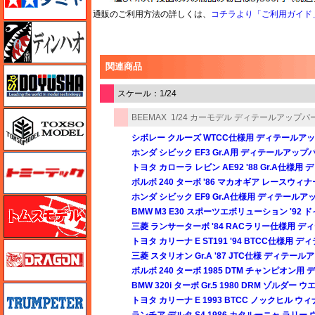
通販のご利用方法の詳しくは、
コチラより「ご利用ガイド
ディン・ハオ
関連商品
童友社
スケール：1/24
トキソモデル（toxso_model）
BEEMAX
1/24 カーモデル ディテールアップパ
シボレー クルーズ WTCC仕様用 ディテールア
ホンダ シビック EF3 Gr.A用 ディテールアップ
トミーテック
トヨタ カローラ レビン AE92 '88 Gr.A仕様
ボルボ 240 ターボ '86 マカオギア レースウ
ホンダ シビック EF9 Gr.A仕様用 ディテール
トムスモデル
BMW M3 E30 スポーツエボリューション '9
三菱 ランサーターボ '84 RACラリー仕様用 
トヨタ カリーナ E ST191 '94 BTCC仕様用
ドラゴン
三菱 スタリオン Gr.A '87 JTC仕様 ディテー
ボルボ 240 ターボ 1985 DTM チャンピオン
BMW 320i ターボ Gr.5 1980 DRM ゾ
トランペッター
トヨタ カリーナ E 1993 BTCC ノックヒル
ランチア デルタ S4 1986 カタルーニャ ラリ