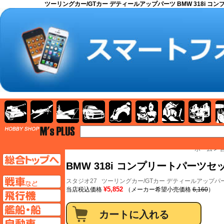
ツーリングカー/GTカー デティールアップパーツ BMW 318i コンプリ
AFV
飛行機
艦船
自動車
バイク
キャラクター
ガンダム
塗料
TOP
ホーム
＞
TOPページへ
BMW 318i コンプリートパーツセッ
AFV
スタジオ27
ツーリングカー/GTカー デティールアップパ
¥5,852
当店税込価格
（メーカー希望小売価格
6,160
）
飛行機ページへ
艦船ページへ
自動車ページへ