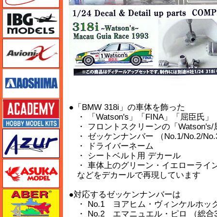
IBG
Avioni-X（アヴィオニクス）
アオシマ
アカデミー
●「BMW 318i」の車体を飾った
・ 「Watson's」「FINA」「屈臣氏」
・ フロントスクリーンの「Watson's
アズール
・ ゼッケンナンバー （No.1/No.2/No.
・ ドライバーネーム
・ シートベルト用 デカール
アスカモデル
・ 車体上のグリーン・イエローライ
などをデカールで再現しています
アベール
●対応するゼッケンナンバーは
・ No.1 ヨアヒム・ヴィンケルホック
・ No.2 エマニュエル・ピロ （総合