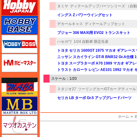
タミヤ
ディテールアップパーツシリーズ （自
イングス Z パワーウイングセット
ホビーベース
デカールキャス
ディテールアップセット
プジョー 306 MAXI用 EVO2 トランスキット
ホビーボス
ハセガワ
1/24 自動車 限定生産
トヨタ セリカ 1600GT 1975 マカオ ギアレース
ホビーマスター
ニッサン スカイライン GT-R BNR32 Gr.A仕様
トヨタ スープラターボ A70 1989 マカオ ギア
トラスト カローラ レビン AE101 1992 マカオ
スケール：1/20
マコ
スタジオ27
ツーリングカー/GTカー デティー
セリカ LB ターボ Gr.5 アップグレードパーツ
マスターボックス
ホーム
＞
マツオカステン
M's PLUS