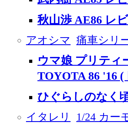
秋山渉 AE86 レ
アオシマ
痛車シリ
ウマ娘 プリティー
TOYOTA 86 '16
ひぐらしのなく頃に
イタレリ
1/24 カ