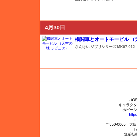
工具ページへ
プラ材ページへ
ケースページへ
4月30日
書籍ページへ
機関車とオートモービル （
メーカー一覧のページはこちら
さんけい
ジブリシリーズ
MK07-012
ICM
M's PLUS
IBG
HOB
Avioni-X（アヴィオニクス）
キャラクタ
ホビーシ
http
i
アオシマ
〒550-0005 
F
無断転