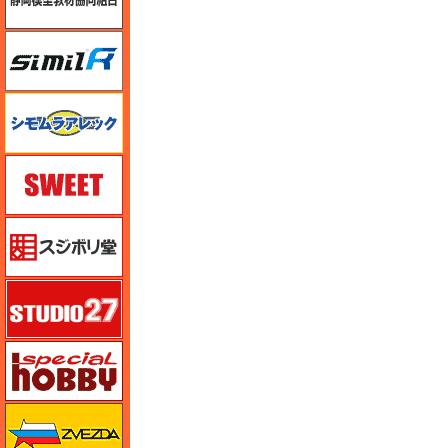
シミラー（similR）
シモムラアレック
スイート（SWEET）
スジボリ堂
スタジオ27・タブデザイン
スペシャルホビー
ズベズダ（Zvezda）