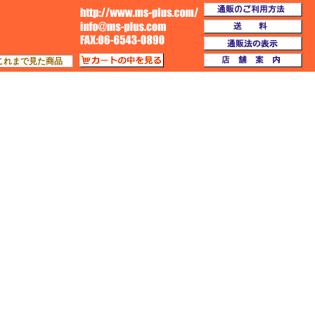
通
TOP
送
通
カートの中を見る
店
これまで見た商品