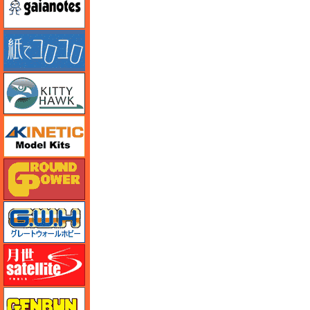
紙でコロコロ
キティホーク
キネテック
ガリレオ出版 グランドパワー
グレートウォールホビー
月世 サテライトツールス
ゲンブンマガジン