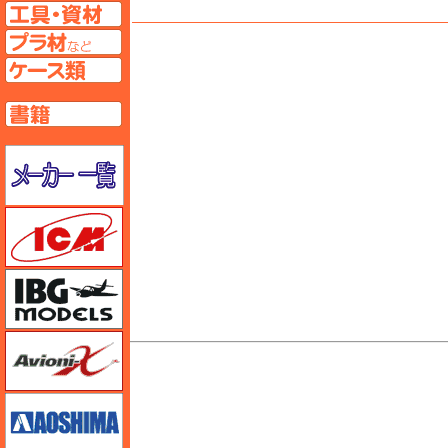
工具ページへ
プラ材ページへ
ケースページへ
書籍ページへ
メーカー一覧のページはこちら
ICM
IBG
Avioni-X（アヴィオニクス）
M's PLUS
アオシマ