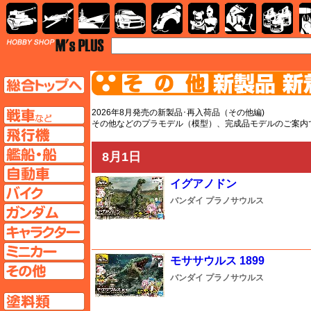
AFV
飛行機
艦船
自動車
バイク
キャラクター
ガンダム
塗料
TOP
TOPページへ
AFV
2026年8月発売の新製品･再入荷品（その他編)
その他などのプラモデル（模型）、完成品モデルのご案内
飛行機ページへ
艦船ページへ
8月1日
自動車ページへ
イグアノドン
バイクページへ
バンダイ
プラノサウルス
ガンダムページへ
キャラクターページへ
ミニカーページへ
モササウルス 1899
その他ページへ
バンダイ
プラノサウルス
塗料ページへ