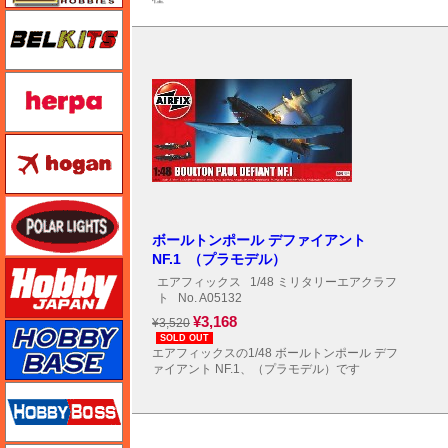
BELKITS
ヘルパ（herpa）
ホーガンウイングス
ポーラライツ
ボールトンポール デファイアント
NF.1 （プラモデル）
ホビージャパン
エアフィックス
1/48 ミリタリーエアクラフ
ト
No. A05132
¥3,168
¥3,520
ホビーベース
SOLD OUT
エアフィックスの1/48 ボールトンポール デフ
ァイアント NF.1、（プラモデル）です
ホビーボス