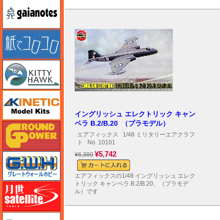
ガイアノーツ
紙でコロコロ
キティホーク
キネテック
イングリッシュ エレクトリック キャン
ベラ B.2/B.20 （プラモデル）
ガリレオ出版 グランドパワー
エアフィックス
1/48 ミリタリーエアクラフ
ト
No. 10101
¥5,742
¥6,380
グレートウォールホビー
エアフィックスの1/48 イングリッシュ エレク
トリック キャンベラ B.2/B.20、（プラモデ
月世 サテライトツールス
ル）です
ゲンブンマガジン