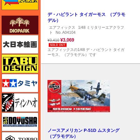
デ・ハビラント タイガーモス （プラモ
ダイオパーク（diopark）
デル）
エアフィックス
1/48 ミリタリーエアクラフ
ト
No. A04104
大日本絵画
¥3,069
¥3,410
SOLD OUT
エアフィックスの1/48 デ・ハビラント タイガ
ーモス、（プラモデル）です
タブデザイン・スタジオ27
タミヤ
ディン・ハオ
童友社
ノースアメリカン P-51D ムスタング
トキソモデル（toxso_model）
（プラモデル）