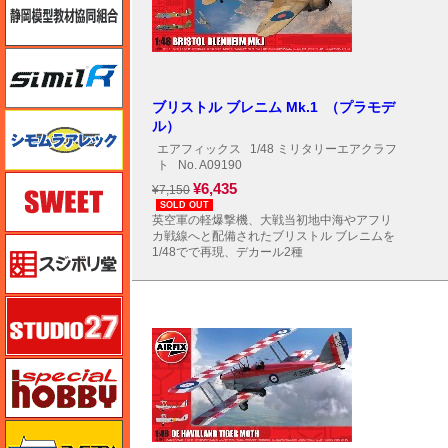
シミラー（similR）
ブリストル ブレニム Mk.1 （プラモデ
シモムラアレック
ル）
エアフィックス
1/48 ミリタリーエアクラフ
ト
No. A09190
スイート（SWEET）
¥6,435
¥7,150
SOLD OUT
英空軍の軽爆撃機、大戦当初地中海やアフリ
カ戦線へと配備されたブリストル ブレニムを
スジボリ堂
1/48でで再現、デカール2種
スタジオ27・タブデザイン
スペシャルホビー
ズベズダ（Zvezda）