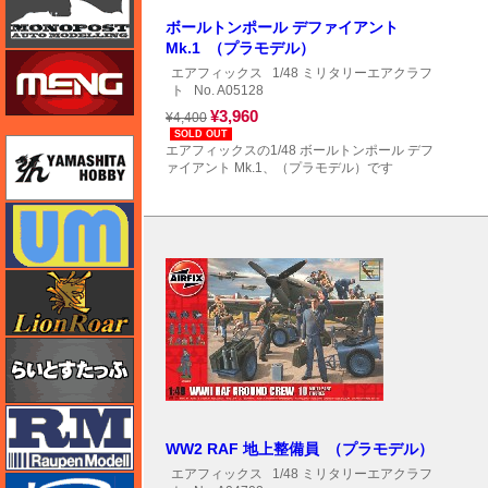
ボールトンポール デファイアント
Mk.1 （プラモデル）
モンモデル（MENG MODEL）
エアフィックス
1/48 ミリタリーエアクラフ
ト
No. A05128
¥3,960
¥4,400
SOLD OUT
ユニモデル
エアフィックスの1/48 ボールトンポール デフ
ァイアント Mk.1、（プラモデル）です
ユニモデル
ライオンロア（LionRoar）
らいとすたっふ
ラウペンモデル
WW2 RAF 地上整備員 （プラモデル）
エアフィックス
1/48 ミリタリーエアクラフ
リッチモデル