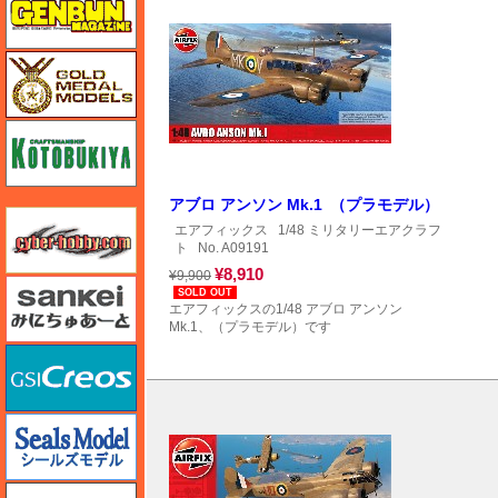
ゴールドメダルモデルズ
コトブキヤ
アブロ アンソン Mk.1 （プラモデル）
サイバーホビー
エアフィックス
1/48 ミリタリーエアクラフ
ト
No. A09191
¥8,910
¥9,900
さんけい みにちゅあーと
SOLD OUT
エアフィックスの1/48 アブロ アンソン
Mk.1、（プラモデル）です
GSIクレオス
シールズモデル
静岡模型協同組合