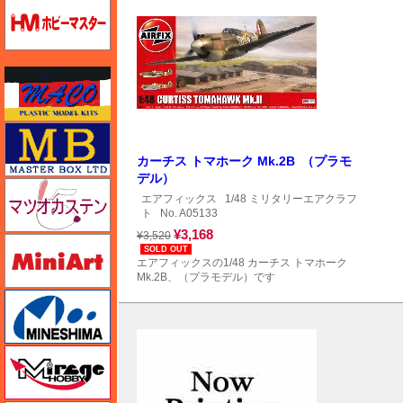
ホビーマスター
マコ
マスターボックス
カーチス トマホーク Mk.2B （プラモ
デル）
マツオカステン
エアフィックス
1/48 ミリタリーエアクラフ
ト
No. A05133
¥3,168
¥3,520
ミニアート
SOLD OUT
エアフィックスの1/48 カーチス トマホーク
Mk.2B、（プラモデル）です
ミネシマ
ミラージュホビー