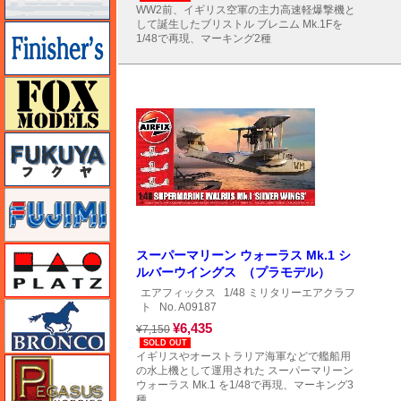
WW2前、イギリス空軍の主力高速軽爆撃機と
して誕生したブリストル ブレニム Mk.1Fを
フィニッシャーズ
1/48で再現、マーキング2種
フォックスモデル（FOX MODELS）
フクヤ
フジミ
プラッツ
スーパーマリーン ウォーラス Mk.1 シ
ルバーウイングス （プラモデル）
エアフィックス
1/48 ミリタリーエアクラフ
ブロンコモデル（Bronco Models）
ト
No. A09187
¥6,435
¥7,150
SOLD OUT
イギリスやオーストラリア海軍などで艦船用
ペガサスホビー
の水上機として運用された スーパーマリーン
ウォーラス Mk.1 を1/48で再現、マーキング3
種