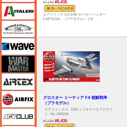
¥6,435
¥7,150
イタレリ
エアフィックスの1/48 ホーカー ハンター
F.4/F.5/J34、（プラモデル）です
ウインザー＆ニュートン
ウェーブ
ウォーマスターズ
エアテックス
エアフィックス
グロスター ミーティア F.8 朝鮮戦争
（プラモデル）
エアフィックス
1/48 ミリタリーエアクラフ
AFVクラブ
ト
No. A09184
¥6,435
¥7,150