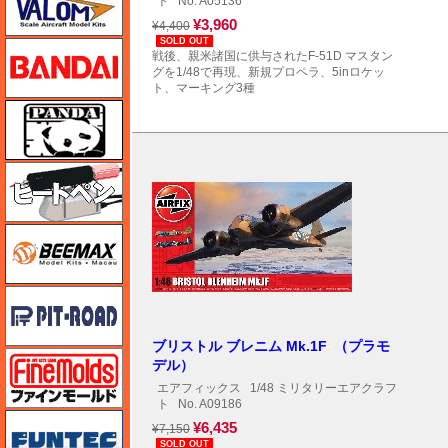
ト
No. A05136
¥3,960
¥4,400
SOLD OUT
バンダイ
戦後、親米諸国に供与されたF-51D マスタン
グを1/48で再現、新規プロペラ、5inロケッ
ト、マーキング3種
パンダホビー
ヒートペン（十和田技研・ブレインファクトリー）
BEEMAX
ピットロード
ブリストル ブレニム Mk.1F （プラモ
ファインモールド
デル）
エアフィックス
1/48 ミリタリーエアクラフ
ト
No. A09186
funtec（ファンテック）
¥6,435
¥7,150
SOLD OUT