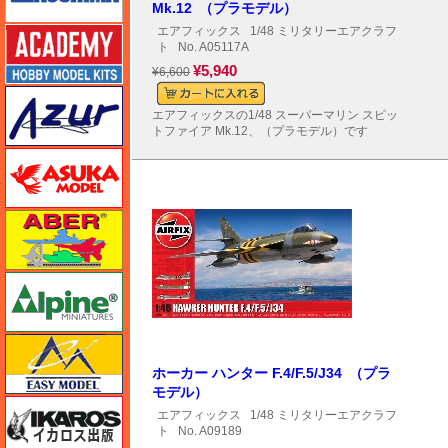
Mk.12 （プラモデル）
エアフィックス
1/48 ミリタリーエアクラフ
アカデミー
ト
No. A05117A
¥5,940
¥6,600
アズール
エアフィックスの1/48 スーパーマリン スピッ
トファイア Mk.12、（プラモデル）です
アスカモデル
アベール
アルパイン
イージーモデル
ホーカー ハンター F.4/F.5/J34 （プラ
モデル）
イカロス出版
エアフィックス
1/48 ミリタリーエアクラフ
ト
No. A09189