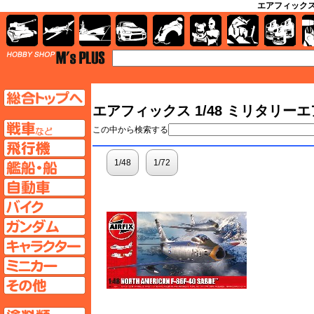
エアフィックス
AFV
飛行機
艦船
自動車
バイク
キャラクター
ガンダム
塗料
TOP
TOPページへ
エアフィックス 1/48 ミリタリー
AFV
この中から検索する
飛行機ページへ
1/48
1/72
艦船ページへ
自動車ページへ
バイクページへ
ガンダムページへ
キャラクターページへ
ミニカーページへ
その他ページへ
塗料ページへ