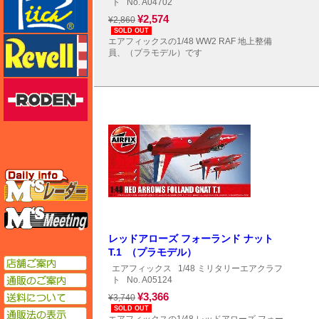
ト
No. A04702
¥2,574
¥2,860
SOLD OUT
レベル
エアフィックスの1/48 WW2 RAF 地上整備
員、（プラモデル）です
ローデン
エムズレーダー
エムズミーティング
レッドアローズ フォーランド ナット
T.1 （プラモデル）
店舗ご案内
エアフィックス
1/48 ミリタリーエアクラフ
通販のご案内
ト
No. A05124
送料について
¥3,366
¥3,740
SOLD OUT
通販法の表示