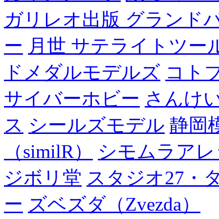
ガリレオ出版 グランド
ー
月世 サテライトツー
ドメダルモデルズ
コト
サイバーホビー
さんけい
ス
シールズモデル
静岡
（similR）
シモムラアレ
ジボリ堂
スタジオ27・
ー
ズベズダ（Zvezda）