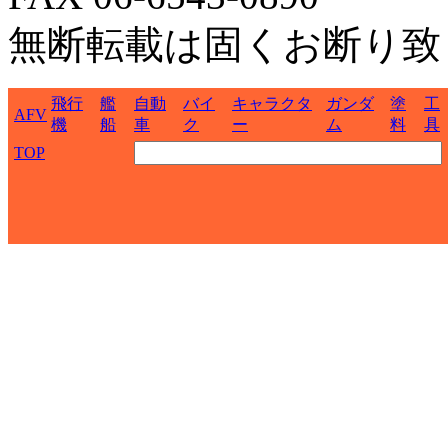
無断転載は固くお断り致
飛行
艦
自動
バイ
キャラクタ
ガンダ
塗
工
AFV
機
船
車
ク
ー
ム
料
具
TOP