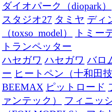
ダイオパーク（diopark）
スタジオ27
タミヤ
ディ
（toxso_model）
トミー
トランペッター
ハセガワ
ハセガワ
バロ
ー
ヒートペン（十和田
BEEMAX
ピットロード
ァンテック）
フィニッ