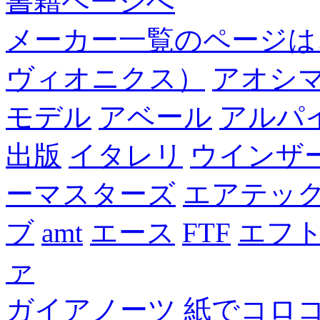
書籍ページへ
メーカー一覧のページは
ヴィオニクス）
アオシ
モデル
アベール
アルパ
出版
イタレリ
ウインザ
ーマスターズ
エアテッ
ブ
amt
エース
FTF
エフ
ァ
ガイアノーツ
紙でコロ