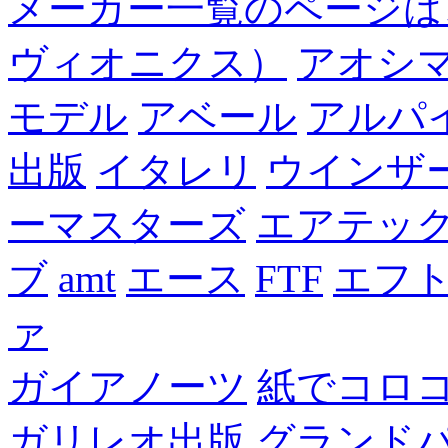
メーカー一覧のページは
ヴィオニクス）
アオシ
モデル
アベール
アルパ
出版
イタレリ
ウインザ
ーマスターズ
エアテッ
ブ
amt
エース
FTF
エフ
ァ
ガイアノーツ
紙でコロ
ガリレオ出版 グランド