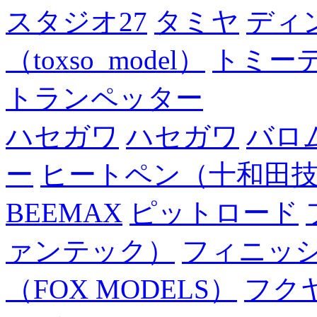
スタジオ27
タミヤ
ディ
（toxso_model）
トミー
トランペッター
ハセガワ
ハセガワ
バロ
ー
ヒートペン（十和田
BEEMAX
ピットロード
ァンテック）
フィニッ
（FOX MODELS）
フク