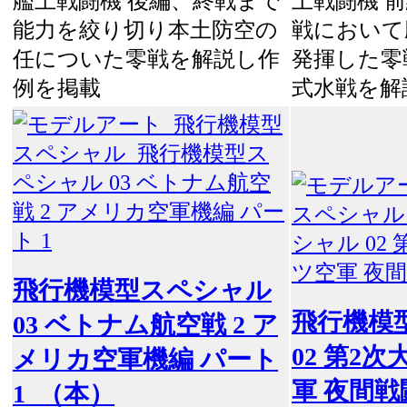
艦上戦闘機 後編、終戦まで
上戦闘機 
能力を絞り切り本土防空の
戦において
任についた零戦を解説し作
発揮した零
例を掲載
式水戦を解
飛行機模型スペシャル
飛行機模
03 ベトナム航空戦 2 ア
02 第2
メリカ空軍機編 パート
軍 夜間戦
1 （本）