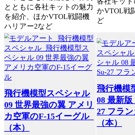
各社キット
とともに各社キットの魅力
かVTOL
を紹介、ほかVTOL戦闘機
ど
ハリアー2など
飛行機模
飛行機模型スペシャル
08 最新版
09 世界最強の翼 アメリ
27 フ
カ空軍のF-15イーグル
（本）
（本）