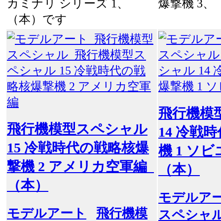
カミナリ シリーズ 1、
爆撃機 3
（本）です
飛行機模
飛行機模型スペシャル
14 冷戦
15 冷戦時代の戦略核爆
機 1 ソ
撃機 2 アメリカ空軍編
（本）
（本）
モデルア
モデルアート
飛行機模
スペシャ