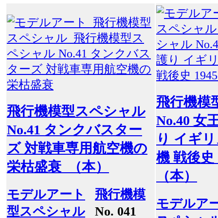
飛行機模
飛行機模型スペシャル
No.40
No.41 タンクバスター
り イギ
ズ 対戦車専用航空機の
機 戦後史 1
栄枯盛衰 （本）
（本）
モデルアート
飛行機模
モデルア
型スペシャル
No. 041