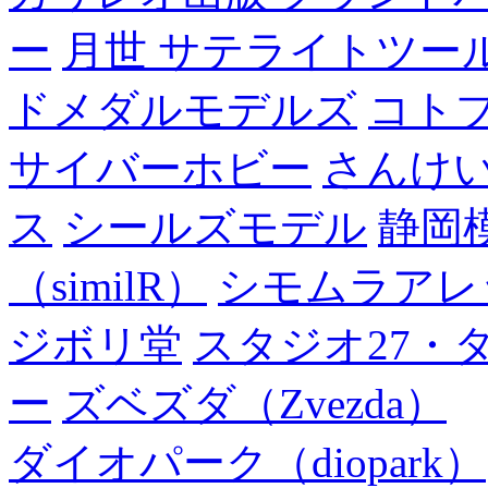
ー
月世 サテライトツー
ドメダルモデルズ
コト
サイバーホビー
さんけい
ス
シールズモデル
静岡
（similR）
シモムラアレ
ジボリ堂
スタジオ27・
ー
ズベズダ（Zvezda）
ダイオパーク（diopark）