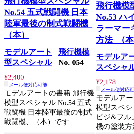
飛行機模型スペシャル
飛行機模
No.54 五式戦闘機 日本
No.53
陸軍最後の制式戦闘機
ラーマー
（本）
方法 （
モデルアート
飛行機模
モデルア
型スペシャル
No. 054
スペシャ
¥2,400
¥2,178
メール便対応可能
メール便対応
モデルアートの書籍 飛行機
モデルアー
模型スペシャル No.54 五式
模型スペシャ
戦闘機 日本陸軍最後の制式
ビジ&フル
戦闘機、（本）です
機の塗装方