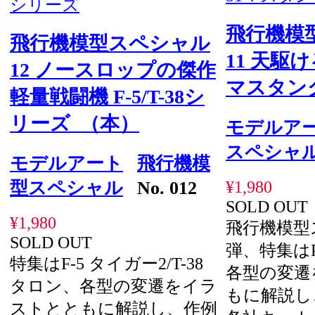
飛行機模
飛行機模型スペシャル
11 天駆け
12 ノースロップの傑作
マスタン
軽量戦闘機 F-5/T-38シ
リーズ （本）
モデルア
スペシャ
モデルアート
飛行機模
¥1,980
型スペシャル
No. 012
SOLD OUT
¥1,980
飛行機模型
SOLD OUT
弾、特集はP
特集はF-5 タイガー2/T-38
各型の変遷
タロン、各型の変遷をイラ
もに解説し
ストとともに解説し、作例