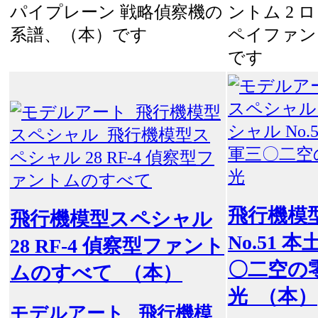
パイプレーン 戦略偵察機の
ントム 2 
系譜、（本）です
ペイファン
です
飛行機模
飛行機模型スペシャル
No.51 
28 RF-4 偵察型ファント
〇二空の
ムのすべて （本）
光 （本）
モデルアート
飛行機模