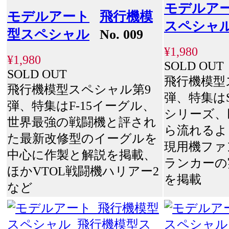
モデルア
モデルアート
飛行機模
スペシャ
型スペシャル
No. 009
¥1,980
¥1,980
SOLD OUT
SOLD OUT
飛行機模型
飛行機模型スペシャル第9
弾、特集はS
弾、特集はF-15イーグル、
シリーズ、
世界最強の戦闘機と評され
ら流れるよ
た最新改修型のイーグルを
現用機ファ
中心に作製と解説を掲載、
ランカーの
ほかVTOL戦闘機ハリアー2
を掲載
など