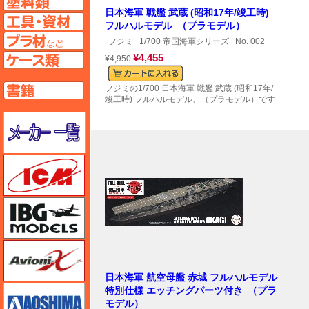
日本海軍 戦艦 武蔵 (昭和17年/竣工時)
工具ページへ
フルハルモデル （プラモデル）
プラ材ページへ
フジミ
1/700 帝国海軍シリーズ
No. 002
ケースページへ
¥4,455
¥4,950
書籍ページへ
フジミの1/700 日本海軍 戦艦 武蔵 (昭和17年/
竣工時) フルハルモデル、（プラモデル）です
メーカー一覧のページはこちら
ICM
IBG
Avioni-X（アヴィオニクス）
日本海軍 航空母艦 赤城 フルハルモデル
アオシマ
特別仕様 エッチングパーツ付き （プラ
モデル）