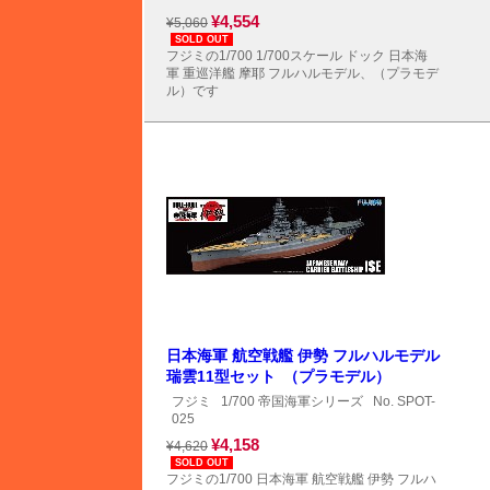
¥4,554
¥5,060
SOLD OUT
フジミの1/700 1/700スケール ドック 日本海
軍 重巡洋艦 摩耶 フルハルモデル、（プラモデ
ル）です
日本海軍 航空戦艦 伊勢 フルハルモデル
瑞雲11型セット （プラモデル）
フジミ
1/700 帝国海軍シリーズ
No. SPOT-
025
¥4,158
¥4,620
SOLD OUT
フジミの1/700 日本海軍 航空戦艦 伊勢 フルハ