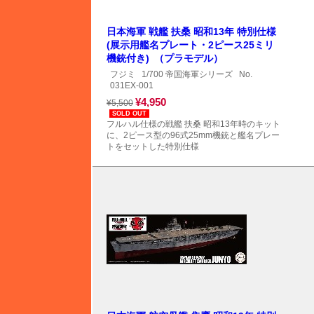
日本海軍 戦艦 扶桑 昭和13年 特別仕様
(展示用艦名プレート・2ピース25ミリ
機銃付き) （プラモデル）
フジミ
1/700 帝国海軍シリーズ
No.
031EX-001
¥4,950
¥5,500
SOLD OUT
フルハル仕様の戦艦 扶桑 昭和13年時のキット
に、2ピース型の96式25mm機銃と艦名プレー
トをセットした特別仕様