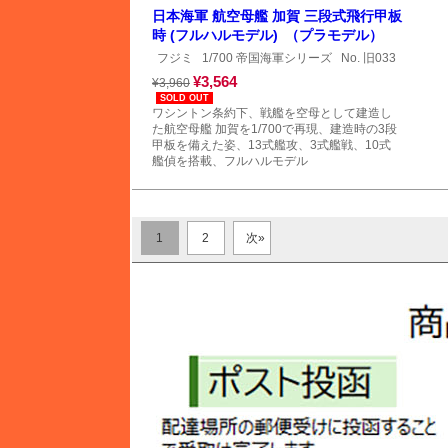
日本海軍 航空母艦 加賀 三段式飛行甲板
時 (フルハルモデル) （プラモデル）
フジミ
1/700 帝国海軍シリーズ
No. 旧033
¥3,564
¥3,960
SOLD OUT
ワシントン条約下、戦艦を空母として建造し
た航空母艦 加賀を1/700で再現、建造時の3段
甲板を備えた姿、13式艦攻、3式艦戦、10式
艦偵を搭載、フルハルモデル
1
2
次»