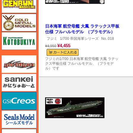
ゴールドメダルモデルズ
日本海軍 航空母艦 大鳳 ラテックス甲板
仕様 フルハルモデル （プラモデル）
コトブキヤ
フジミ
1/700 帝国海軍シリーズ
No. 018
¥4,455
¥4,950
サイバーホビー
フジミの1/700 日本海軍 航空母艦 大鳳 ラテッ
クス甲板仕様 フルハルモデル、（プラモデ
ル）です
さんけい みにちゅあーと
GSIクレオス
シールズモデル
静岡模型協同組合