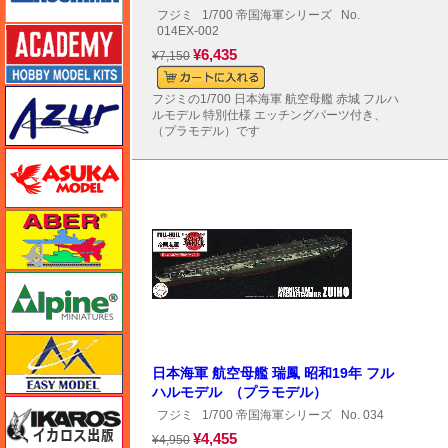
フジミ
1/700 帝国海軍シリーズ
No.
014EX-002
アカデミー
¥6,435
¥7,150
アズール
フジミの1/700 日本海軍 航空母艦 赤城 フルハ
ルモデル 特別仕様 エッチングパーツ付き、
（プラモデル）です
アスカモデル
アベール
アルパイン
イージーモデル
日本海軍 航空母艦 瑞鳳 昭和19年 フル
ハルモデル （プラモデル）
イカロス出版
フジミ
1/700 帝国海軍シリーズ
No. 034
¥4,455
¥4,950