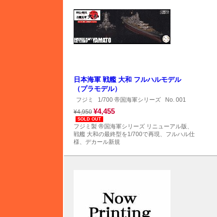
日本海軍 戦艦 大和 フルハルモデル
（プラモデル）
フジミ
1/700 帝国海軍シリーズ
No. 001
¥4,455
¥4,950
SOLD OUT
フジミ製 帝国海軍シリーズ リニューアル版、
戦艦 大和の最終型を1/700で再現、フルハル仕
様、デカール新規