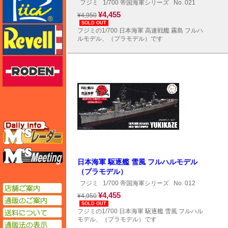
フジミ
1/700 帝国海軍シリーズ
No. 021
¥4,455
¥4,950
SOLD OUT
レベル
フジミの1/700 日本海軍 高速戦艦 霧島 フルハ
ルモデル、（プラモデル）です
ローデン
エムズレーダー
エムズミーティング
日本海軍 駆逐艦 雪風 フルハルモデル
（プラモデル）
フジミ
1/700 帝国海軍シリーズ
No. 012
店舗ご案内
¥4,455
¥4,950
通販のご案内
SOLD OUT
送料について
フジミの1/700 日本海軍 駆逐艦 雪風 フルハル
モデル、（プラモデル）です
通販法の表示