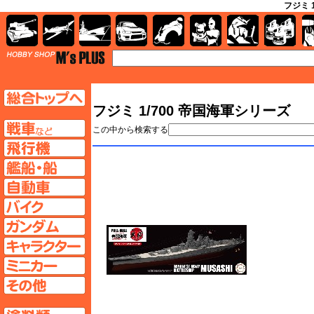
フジミ 
AFV
飛行機
艦船
自動車
バイク
キャラクター
ガンダム
塗料
TOP
TOPページへ
フジミ 1/700 帝国海軍シリーズ
AFV
この中から検索する
飛行機ページへ
艦船ページへ
自動車ページへ
バイクページへ
ガンダムページへ
キャラクターページへ
ミニカーページへ
その他ページへ
塗料ページへ