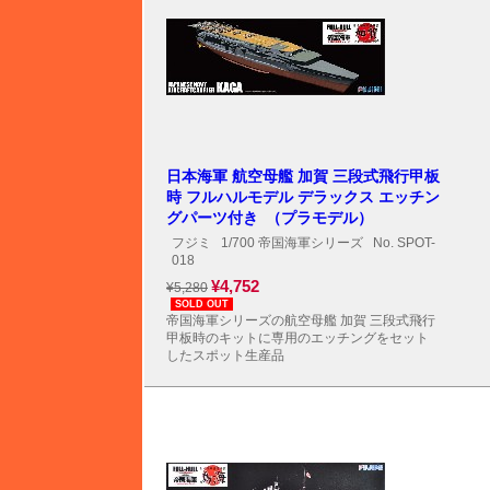
日本海軍 航空母艦 加賀 三段式飛行甲板
時 フルハルモデル デラックス エッチン
グパーツ付き （プラモデル）
フジミ
1/700 帝国海軍シリーズ
No. SPOT-
018
¥4,752
¥5,280
SOLD OUT
帝国海軍シリーズの航空母艦 加賀 三段式飛行
甲板時のキットに専用のエッチングをセット
したスポット生産品