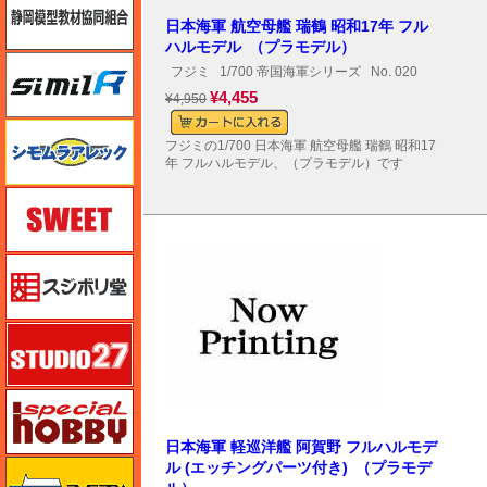
日本海軍 航空母艦 瑞鶴 昭和17年 フル
ハルモデル （プラモデル）
シミラー（similR）
フジミ
1/700 帝国海軍シリーズ
No. 020
¥4,455
¥4,950
シモムラアレック
フジミの1/700 日本海軍 航空母艦 瑞鶴 昭和17
年 フルハルモデル、（プラモデル）です
スイート（SWEET）
スジボリ堂
スタジオ27・タブデザイン
スペシャルホビー
日本海軍 軽巡洋艦 阿賀野 フルハルモデ
ズベズダ（Zvezda）
ル (エッチングパーツ付き) （プラモデ