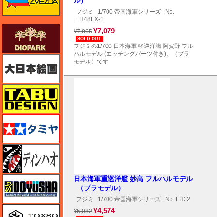
ル）
フジミ
1/700 帝国海軍シリーズ
No.
FH48EX-1
ダイオパーク（diopark）
¥7,079
¥7,865
SOLD OUT
フジミの1/700 日本海軍 軽巡洋艦 阿賀野 フル
ハルモデル (エッチングパーツ付き)、（プラ
大日本絵画
モデル）です
タブデザイン・スタジオ27
タミヤ
ディン・ハオ
童友社
日本海軍重巡洋艦 妙高 フルハルモデル
（プラモデル）
フジミ
1/700 帝国海軍シリーズ
No. FH32
トキソモデル（toxso_model）
¥4,574
¥5,082