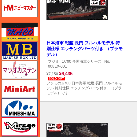
ホビーマスター
マコ
日本海軍 戦艦 長門 フルハルモデル 特
マスターボックス
別仕様 エッチングパーツ付き （プラモ
デル）
フジミ
1/700 帝国海軍シリーズ
No.
マツオカステン
008EX-001
¥6,435
¥7,150
SOLD OUT
ミニアート
フジミの1/700 日本海軍 戦艦 長門 フルハルモ
デル 特別仕様 エッチングパーツ付き、（プラ
モデル）です
ミネシマ
ミラージュホビー