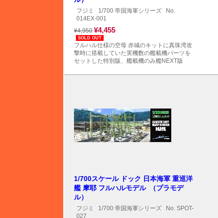
フジミ
1/700 帝国海軍シリーズ
No.
014EX-001
¥4,455
¥4,950
SOLD OUT
フルハル仕様の空母 赤城のキットに真珠湾攻
撃時に搭載していた実機数の艦載機パーツを
セットした特別版、艦載機のみ艦NEXT版
1/700スケール ドック 日本海軍 重巡洋
艦 摩耶 フルハルモデル （プラモデ
ル）
フジミ
1/700 帝国海軍シリーズ
No. SPOT-
027