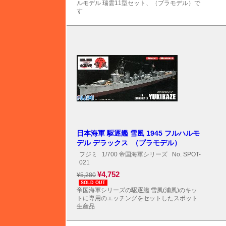
ルモデル 瑞雲11型セット、（プラモデル）で
す
日本海軍 駆逐艦 雪風 1945 フルハルモ
デル デラックス （プラモデル）
フジミ
1/700 帝国海軍シリーズ
No. SPOT-
021
¥4,752
¥5,280
SOLD OUT
帝国海軍シリーズの駆逐艦 雪風(浦風)のキッ
トに専用のエッチングをセットしたスポット
生産品