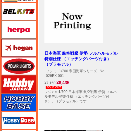
BELKITS
ヘルパ（herpa）
ホーガンウイングス
日本海軍 航空戦艦 伊勢 フルハルモデル
特別仕様 （エッチングパーツ付き）
ポーラライツ
（プラモデル）
フジミ
1/700 帝国海軍シリーズ
No.
029EX-001
ホビージャパン
¥6,435
¥7,150
SOLD OUT
フジミの1/700 日本海軍 航空戦艦 伊勢 フルハ
ホビーベース
ルモデル 特別仕様 （エッチングパーツ付
き）、（プラモデル）です
ホビーボス