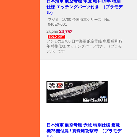
日本海軍 航空母艦 隼鷹 昭和19年 特別
仕様 エッチングパーツ付き （プラモデ
ル）
フジミ
1/700 帝国海軍シリーズ
No.
040EX-001
¥4,752
¥5,280
SOLD OUT
フジミの1/700 日本海軍 航空母艦 隼鷹 昭和19
年 特別仕様 エッチングパーツ付き、（プラモ
デル）です
日本海軍 航空母艦 赤城 特別仕様 艦載
機75機付属 / 真珠湾攻撃時 （プラモデ
ル）