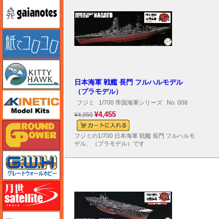
ガイアノーツ
紙でコロコロ
キティホーク
日本海軍 戦艦 長門 フルハルモデル
（プラモデル）
キネテック
フジミ
1/700 帝国海軍シリーズ
No. 008
¥4,455
¥4,950
ガリレオ出版 グランドパワー
フジミの1/700 日本海軍 戦艦 長門 フルハルモ
デル、（プラモデル）です
グレートウォールホビー
月世 サテライトツールス
ゲンブンマガジン