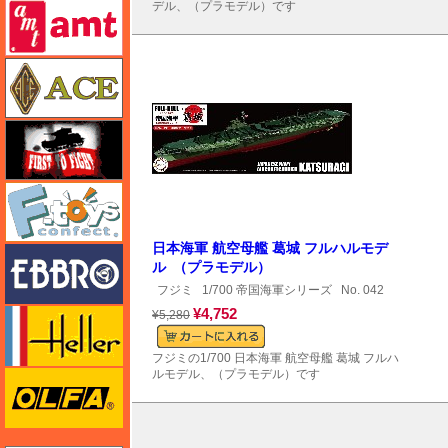
amt
デル、（プラモデル）です
エース
FTF
エフトイズ
日本海軍 航空母艦 葛城 フルハルモデ
エブロ
ル （プラモデル）
フジミ
1/700 帝国海軍シリーズ
No. 042
¥4,752
エレール
¥5,280
フジミの1/700 日本海軍 航空母艦 葛城 フルハ
ルモデル、（プラモデル）です
オルファ