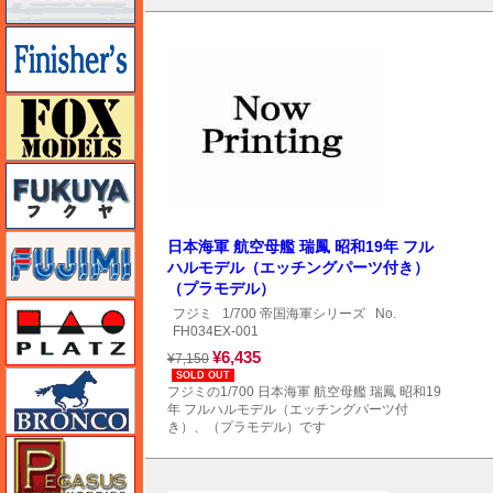
フィニッシャーズ
フォックスモデル（FOX MODELS）
フクヤ
フジミ
日本海軍 航空母艦 瑞鳳 昭和19年 フル
ハルモデル（エッチングパーツ付き）
（プラモデル）
プラッツ
フジミ
1/700 帝国海軍シリーズ
No.
FH034EX-001
¥6,435
¥7,150
ブロンコモデル（Bronco Models）
SOLD OUT
フジミの1/700 日本海軍 航空母艦 瑞鳳 昭和19
年 フルハルモデル（エッチングパーツ付
き）、（プラモデル）です
ペガサスホビー