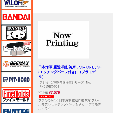
バンダイ
パンダホビー
ヒートペン（十和田技研・ブレインファクトリー）
BEEMAX
日本海軍 重巡洋艦 筑摩 フルハルモデル
(エッチングパーツ付き) （プラモデ
ピットロード
ル）
フジミ
1/700 帝国海軍シリーズ
No.
FH015EX-001
ファインモールド
¥7,079
¥7,865
SOLD OUT
フジミの1/700 日本海軍 重巡洋艦 筑摩 フルハ
ルモデル(エッチングパーツ付き)、（プラモデ
funtec（ファンテック）
ル）です