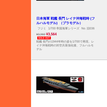
日本海軍 戦艦 長門 レイテ沖海戦時 (フ
ルハルモデル) （プラモデル）
フジミ
1/700 帝国海軍シリーズ
No. 旧036
¥3,564
¥3,960
SOLD OUT
戦艦 長門の1944年時の姿を1/700で再現、レ
イテ沖海戦時の対空兵装強化後、フルハルモ
デル