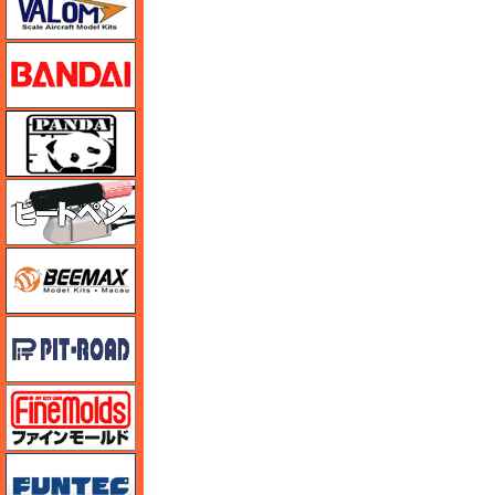
バンダイ
パンダホビー
ヒートペン（十和田技研・ブレインファクトリー）
BEEMAX
ピットロード
ファインモールド
funtec（ファンテック）