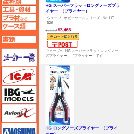
HG スーパーフラットロングノーズプラ
工具ページへ
イヤー （プライヤー）
プラ材ページへ
ウェーブ
ホビーツールシリーズ
No. HT-
536
ケースページへ
¥3,465
¥3,850
書籍ページへ
メール便対応可能
メーカー一覧のページはこちら
ウェーブの HG スーパーフラットロングノー
ズプライヤー、（プライヤー）です
ICM
IBG
Avioni-X（アヴィオニクス）
アオシマ
HG ロングノーズプライヤー （プライ
ヤー）