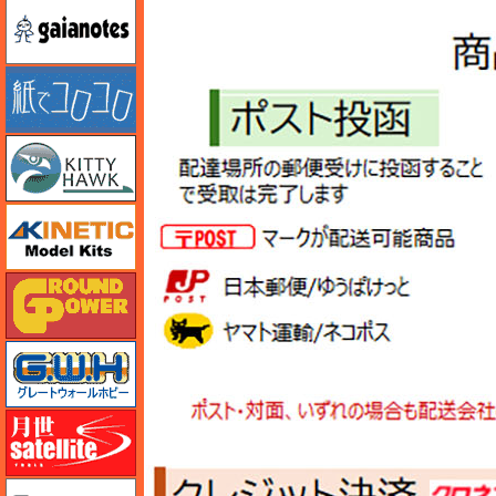
ガイアノーツ
紙でコロコロ
キティホーク
キネテック
ガリレオ出版 グランドパワー
グレートウォールホビー
月世 サテライトツールス
ゲンブンマガジン