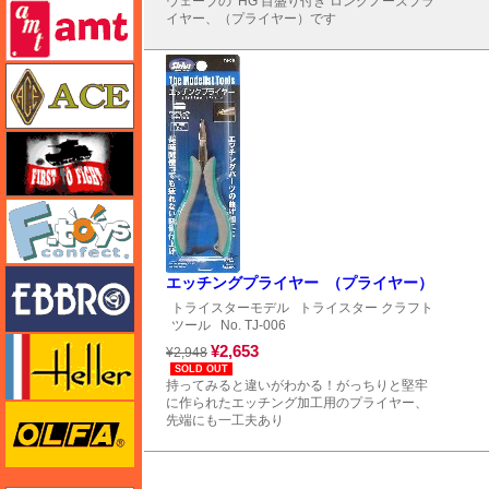
ウェーブの HG 目盛り付き ロングノーズプラ
amt
イヤー、（プライヤー）です
エース
FTF
エフトイズ
エブロ
エッチングプライヤー （プライヤー）
トライスターモデル
トライスター クラフト
ツール
No. TJ-006
エレール
¥2,653
¥2,948
SOLD OUT
持ってみると違いがわかる！がっちりと堅牢
に作られたエッチング加工用のプライヤー、
オルファ
先端にも一工夫あり