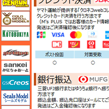
ゴールドメダルモデルズ
コトブキヤ
サイバーホビー
さんけい みにちゅあーと
GSIクレオス
シールズモデル
静岡模型協同組合