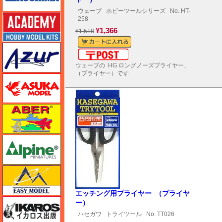
ウェーブ
ホビーツールシリーズ
No. HT-
アカデミー
258
¥1,366
¥1,518
アズール
メール便対応可能
ウェーブの HG ロングノーズプライヤー、
（プライヤー）です
アスカモデル
アベール
アルパイン
イージーモデル
エッチング用プライヤー （プライヤ
イカロス出版
ー）
ハセガワ
トライツール
No. TT026