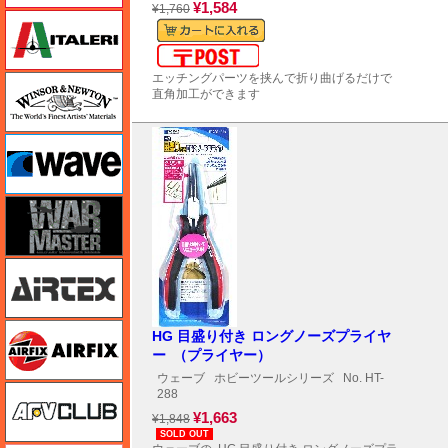
¥1,584
¥1,760
イタレリ
メール便対応可能
エッチングパーツを挟んで折り曲げるだけで
ウインザー＆ニュートン
直角加工ができます
ウェーブ
ウォーマスターズ
エアテックス
エアフィックス
HG 目盛り付き ロングノーズプライヤ
ー （プライヤー）
ウェーブ
ホビーツールシリーズ
No. HT-
AFVクラブ
288
¥1,663
¥1,848
SOLD OUT