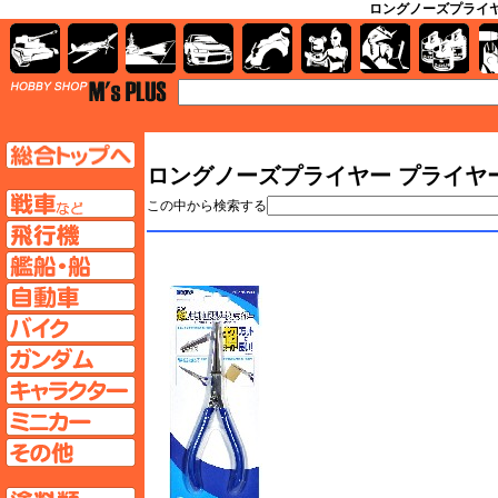
ロングノーズプライヤー
AFV
飛行機
艦船
自動車
バイク
キャラクター
ガンダム
塗料
TOP
TOPページへ
ロングノーズプライヤー プライヤー
AFV
この中から検索する
飛行機ページへ
艦船ページへ
自動車ページへ
バイクページへ
ガンダムページへ
キャラクターページへ
ミニカーページへ
その他ページへ
塗料ページへ