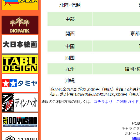
ダイオパーク（diopark）
大日本絵画
タブデザイン・スタジオ27
タミヤ
ディン・ハオ
通販のご利用方法の詳しくは、
コチラより「ご利用ガイド
M's PLUS
童友社
HOB
キャラクタ
ホビーシ
トキソモデル（toxso_model）
http