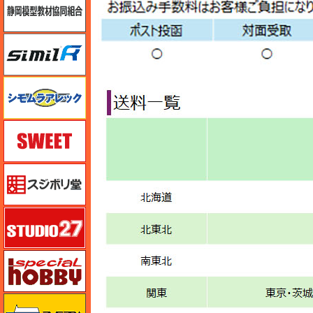
シミラー（similR）
シモムラアレック
スイート（SWEET）
スジボリ堂
スタジオ27・タブデザイン
スペシャルホビー
ズベズダ（Zvezda）