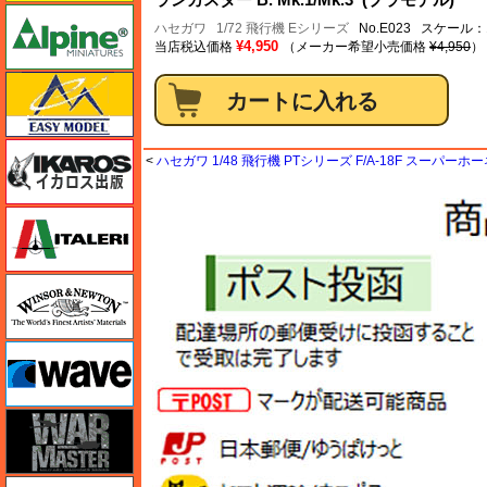
アルパイン
ハセガワ
1/72 飛行機 Eシリーズ
No.E023 スケール：1
¥4,950
当店税込価格
（メーカー希望小売価格
¥4,950
）
イージーモデル
イカロス出版
<
ハセガワ 1/48 飛行機 PTシリーズ F/A-18F スーパー
イタレリ
ウインザー＆ニュートン
ウェーブ
ウォーマスターズ
エアテックス