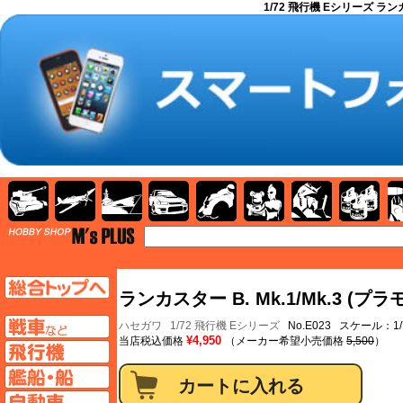
1/72 飛行機 Eシリーズ ランカス
AFV
飛行機
艦船
自動車
バイク
キャラクター
ガンダム
塗料
TOP
TOPページへ
ランカスター B. Mk.1/Mk.3 (プラ
AFV
ハセガワ
1/72 飛行機 Eシリーズ
No.E023 スケール：1/
¥4,950
当店税込価格
（メーカー希望小売価格
5,500
）
飛行機ページへ
艦船ページへ
自動車ページへ