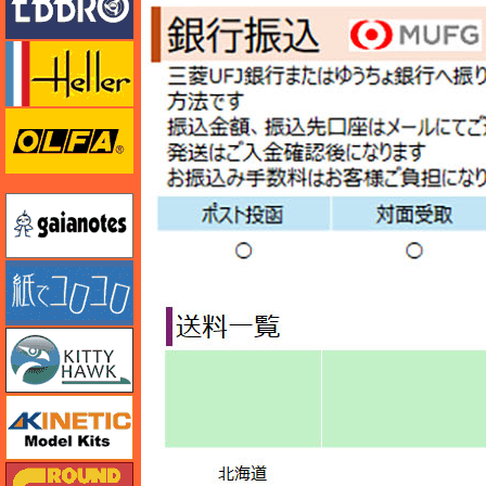
エレール
オルファ
ガイアノーツ
紙でコロコロ
キティホーク
キネテック
ガリレオ出版 グランドパワー