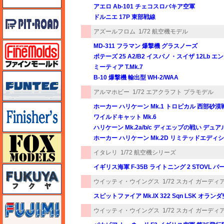
アエロ Ab-101 チェコスロバキア空軍
ピットロード
ドルニエ 17P 東部戦線
アズールフロム
1/72 航空機モデル
ファインモールド
MD-311 フラマン 爆撃機 グラスノーズ
ポテーズ 25 A2/B2 イスパノ・スイザ 12Lb 
ミーティア T.Mk.7
funtec（ファンテック）
B-10 爆撃機 輸出型 WH-2/WAA
アルマホビー
1/72 エアクラフト プラモデル
フィニッシャーズ
ホーカー ハリケーン Mk.1 トロピカル 西部砂
ワイルドキャット Mk.6
ハリケーン Mk.2a/b/c ディエップの戦い デ
フォックスモデル（FOX MODELS）
ホーカー ハリケーン Mk.2D リミテッドエディ
イタレリ
1/72 航空機シリーズ
イギリス海軍 F-35B ライトニング 2 STOVL 
フクヤ
ウイッティ・ウイングス
1/72 スカイ ガーデ
スピットファイア Mk.IX 322 Sqn LSK オラン
フジミ
ウイッティ・ウイングス
1/72 スカイ ガーデ