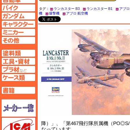
バイクページへ
タグ：
ランカスター B3
ランカスター B1
アブロ 
機
爆撃機
アブロ 航空機
ガンダムページへ
キャラクターページへ
ミニカーページへ
その他ページへ
塗料ページへ
工具ページへ
プラ材ページへ
ケースページへ
書籍ページへ
メーカー一覧のページはこちら
ICM
降）」、「第467飛行隊所属機（PO◎S/
なっています