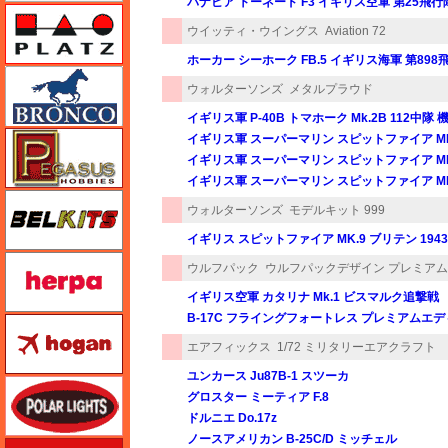
パナビア トーネード F3 イギリス空軍 第25飛行
プラッツ
ウイッティ・ウイングス
Aviation 72
ホーカー シーホーク FB.5 イギリス海軍 第898飛行
ブロンコモデル（Bronco Models）
ウォルターソンズ
メタルプラウド
イギリス軍 P-40B トマホーク Mk.2B 112中隊 
ペガサスホビー
イギリス軍 スーパーマリン スピットファイア MK
イギリス軍 スーパーマリン スピットファイア MK.
イギリス軍 スーパーマリン スピットファイア MK
BELKITS
ウォルターソンズ
モデルキット 999
イギリス スピットファイア MK.9 ブリテン 194
ヘルパ（herpa）
ウルフパック
ウルフパックデザイン プレミア
イギリス空軍 カタリナ Mk.1 ビスマルク追撃戦
B-17C フライングフォートレス プレミアムエ
ホーガンウイングス
エアフィックス
1/72 ミリタリーエアクラフト
ユンカース Ju87B-1 スツーカ
ポーラライツ
グロスター ミーティア F.8
ドルニエ Do.17z
ノースアメリカン B-25C/D ミッチェル
ホビージャパン