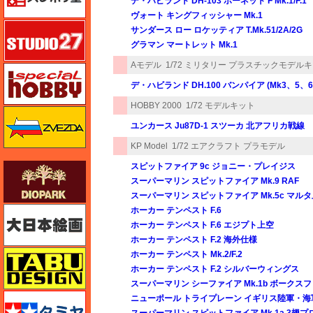
デ・ハビラント DH-103 ホーネット F Mk.1/F.1
ヴォート キングフィッシャー Mk.1
スタジオ27・タブデザイン
サンダース ロー ロケッティア T.Mk.51/2A/2G
グラマン マートレット Mk.1
Aモデル
1/72 ミリタリー プラスチックモデル
スペシャルホビー
デ・ハビランド DH.100 バンパイア (Mk3、5、6
HOBBY 2000
1/72 モデルキット
ズベズダ（Zvezda）
ユンカース Ju87D-1 スツーカ 北アフリカ戦線
KP Model
1/72 エアクラフト プラモデル
スピットファイア 9c ジョニー・プレイジス
ダイオパーク（diopark）
スーパーマリン スピットファイア Mk.9 RAF
スーパーマリン スピットファイア Mk.5c マル
大日本絵画
ホーカー テンペスト F.6
ホーカー テンペスト F.6 エジプト上空
ホーカー テンペスト F.2 海外仕様
タブデザイン・スタジオ27
ホーカー テンペスト Mk.2/F.2
ホーカー テンペスト F.2 シルバーウィングス
スーパーマリン シーファイア Mk.1b ボークス
タミヤ
ニューポール トライプレーン イギリス陸軍・海
スーパーマリン スピットファイア Mk.1a 3翅プ