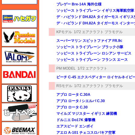
ブレゲー Bre-14A 海外仕様
ソッピース トライプレーン イギリス海軍航空隊
ハセガワ
デ・ハビランド DH.82A タイガーモス イギリス
デ・ハビランド DH.82A タイガーモス インタ
ハセガワ
KPモデル
1/72 エアクラフト プラモデル
スーパーマリン スピットファイア FR.9c
ソッピース トライプレーン ブラック小隊
バロムモデル
ソッピース トライプレーン ロシアン サービス
ソッピース トライプレーン フランス エース
バンダイ
PM MODEL
1/72 エアクラフト
ビーチ C-45 エクスペディター ロイヤルネイビ
RSモデル
1/72 エアクラフト プラモデル
パンダホビー
アブロ ロータ C.30A
アブロ ロータ / シエルバ C.30
ヒートペン（十和田技研・ブレインファクトリー）
アブロ ロータ C.30
マイルズ マジスター イギリス 練習機
ドルニエ Do17K 爆撃機
BEEMAX
エアスピード エンボイ
アエロ A-101 チェコスロバキア空軍