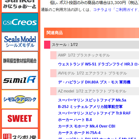
通販のご利用方法の詳しくは、
コチラより「ご利用ガイド
GSIクレオス
関連商品
シールズモデル
スケール：1/72
静岡模型協同組合
AMP
1/72 プラスチックモデル
ウェストランド WS-51 ドラゴンフライ HR.3
AVIモデル
1/72 エアクラフト プラモデル
シミラー（similR）
デ・ハビランド DH.80A プス・モス 軍用機
AZ model
1/72 エアクラフト プラモデル
シモムラアレック
スーパーマリン スピットファイア Mk.5a
B-25J ミッチェル アメリカ陸軍航空軍
スイート（SWEET）
スーパーマリン スピットファイア Tr.9 RAF
ホーカー ハート B.4
カーチス モホーク Mk.4 Over CBI
スジボリ堂
カーチス ホーク H-75A-4