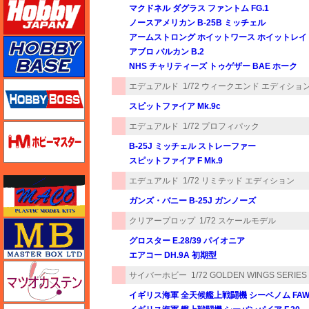
マクドネル ダグラス ファントム FG.1
ノースアメリカン B-25B ミッチェル
アームストロング ホイットワース ホイットレイ GR
ホビーベース
アブロ バルカン B.2
NHS チャリティーズ トゥゲザー BAE ホーク
ホビーボス
エデュアルド
1/72 ウィークエンド エディショ
スピットファイア Mk.9c
エデュアルド
1/72 プロフィパック
ホビーマスター
B-25J ミッチェル ストレーファー
スピットファイア F Mk.9
エデュアルド
1/72 リミテッド エディション
マコ
ガンズ・バニー B-25J ガンノーズ
クリアープロップ
1/72 スケールモデル
マスターボックス
グロスター E.28/39 パイオニア
エアコー DH.9A 初期型
マツオカステン
サイバーホビー
1/72 GOLDEN WINGS SERIES
イギリス海軍 全天候艦上戦闘機 シーベノム FAW