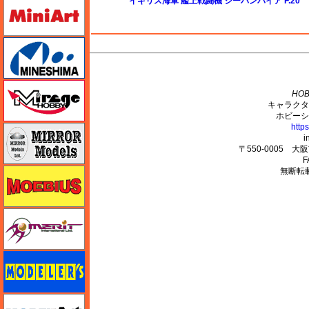
ミニアート
イギリス海軍 艦上戦闘機 シーバンパイア F.20
ミネシマ
M's PLUS
ミラージュホビー
HOB
キャラクタ
ホビーシ
http
ミラーモデルズ
i
〒550-0005 
F
無断転
メビウス
メリットインターナショナル
モデラーズ
モデルアート