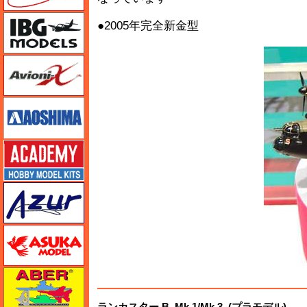
IBG
●2005年完全新金型
Avioni-X（アヴィオニクス）
アオシマ
アカデミー
アズール
アスカモデル
アベール
ランカスター B. Mk.1/Mk.3 (プラモデル)