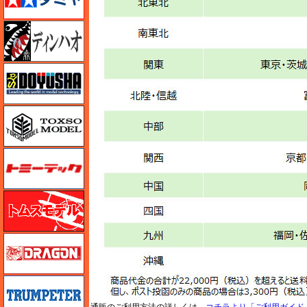
ディン・ハオ
童友社
トキソモデル（toxso_model）
トミーテック
トムスモデル
ドラゴン
トランペッター
通販のご利用方法の詳しくは、
コチラより「ご利用ガイド