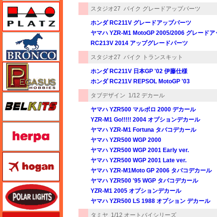
プラッツ
スタジオ27
バイク グレードアップパーツ
ホンダ RC211V グレードアップパーツ
ヤマハ YZR-M1 MotoGP 2005/2006 グレー
ブロンコモデル（Bronco Models）
RC213V 2014 アップグレードパーツ
スタジオ27
バイク トランスキット
ペガサスホビー
ホンダ RC211V 日本GP '02 伊藤仕様
ホンダ RC211V REPSOL MotoGP '03
タブデザイン
1/12 デカール
BELKITS
ヤマハ YZR500 マルボロ 2000 デカール
YZR-M1 Go!!!!! 2004 オプションデカール
ヘルパ（herpa）
ヤマハ YZR-M1 Fortuna タバコデカール
ヤマハ YZR500 WGP 2000
ヤマハ YZR500 WGP 2001 Early ver.
ホーガンウイングス
ヤマハ YZR500 WGP 2001 Late ver.
ヤマハ YZR-M1Moto GP 2006 タバコデカール
ヤマハ YZR500 '95 WGP タバコデカール
ポーラライツ
YZR-M1 2005 オプションデカール
ヤマハ YZR500 LS 1988 オプション デカール
タミヤ
1/12 オートバイシリーズ
ホビージャパン