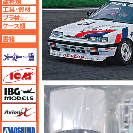
工具ページへ
プラ材ページへ
ケースページへ
書籍ページへ
メーカー一覧のページはこちら
ICM
IBG
Avioni-X（アヴィオニクス）
アオシマ