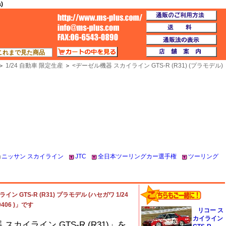
)
通
TOP
送
通
カートの中を見る
店
これまで見た商品
＞
1/24 自動車 限定生産
＞
<
ヂーゼル機器 スカイライン GTS-R (R31) (プラモデル)
ニッサン スカイライン
JTC
全日本ツーリングカー選手権
ツーリング
 GTS-R (R31) プラモデル (ハセガワ 1/24
406 )」です
リコー ス
カイライン
スカイライン GTS-R (R31)」を