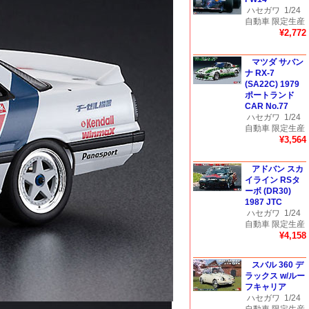
ハセガワ
1/24
自動車 限定生産
¥2,772
マツダ サバン
ナ RX-7
(SA22C) 1979
ポートランド
CAR No.77
ハセガワ
1/24
自動車 限定生産
¥3,564
アドバン スカ
イライン RSタ
ーボ (DR30)
1987 JTC
ハセガワ
1/24
自動車 限定生産
¥4,158
スバル 360 デ
ラックス w/ルー
フキャリア
ハセガワ
1/24