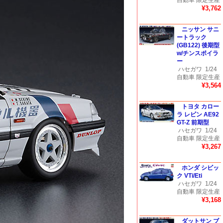
自動車 限定生産
¥3,762
ニッサン サニ
ートラック
(GB122) 後期型
w/チンスポイラ
ー
ハセガワ
1/24
自動車 限定生産
¥3,564
トヨタ カロー
ラ レビン AE92
GT-Z 前期型
ハセガワ
1/24
自動車 限定生産
¥3,267
ホンダ シビッ
ク VTi/Eti
ハセガワ
1/24
自動車 限定生産
¥3,168
ダットサン ブ