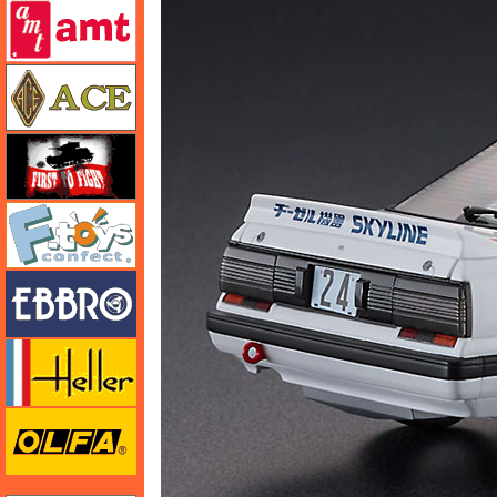
amt
エース
FTF
エフトイズ
エブロ
エレール
オルファ