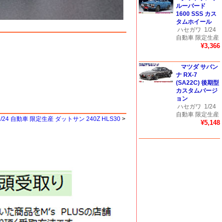
ルーバード
1600 SSS カス
タムホイール
ハセガワ
1/24
自動車 限定生産
¥3,366
マツダ サバン
ナ RX-7
(SA22C) 後期型
カスタムバージ
ョン
ハセガワ
1/24
自動車 限定生産
/24 自動車 限定生産 ダットサン 240Z HLS30
>
¥5,148