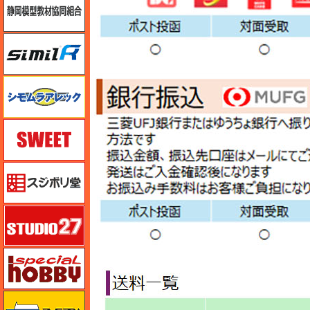
シミラー（similR）
シモムラアレック
スイート（SWEET）
スジボリ堂
スタジオ27・タブデザイン
スペシャルホビー
ズベズダ（Zvezda）