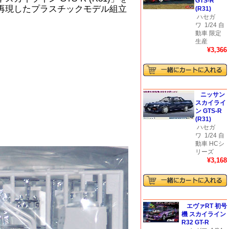
GTS-R
で再現したプラスチックモデル組立
(R31)
ハセガ
ワ
1/24 自
動車 限定
生産
¥3,366
ニッサン
スカイライ
ン GTS-R
(R31)
ハセガ
ワ
1/24 自
動車 HCシ
リーズ
¥3,168
エヴァRT 初号
機 スカイライン
R32 GT-R