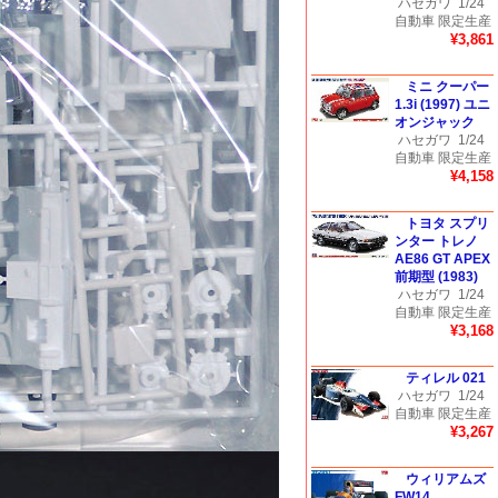
ハセガワ
1/24
自動車 限定生産
¥3,861
ミニ クーパー
1.3i (1997) ユニ
オンジャック
ハセガワ
1/24
自動車 限定生産
¥4,158
トヨタ スプリ
ンター トレノ
AE86 GT APEX
前期型 (1983)
ハセガワ
1/24
自動車 限定生産
¥3,168
ティレル 021
ハセガワ
1/24
自動車 限定生産
¥3,267
ウィリアムズ
FW14