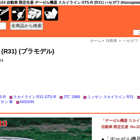
1/24 自動車 限定生産 ヂーゼル機器 スカイライン GTS-R (R31) ハセガワ (Hasegawa
工具
資材
ケース
書籍
ホーム
＞
自動車
＞
ハセガワ
R31) (プラモデル)
24
S-R
スカイライン R31 GTS-R
JTC 1988
ニッサン スカイライン R31
サン 車
NISSAN
「ヂーゼル機器 スカイライン
自動車 限定生産 No.20
●「ヂーゼル機器 