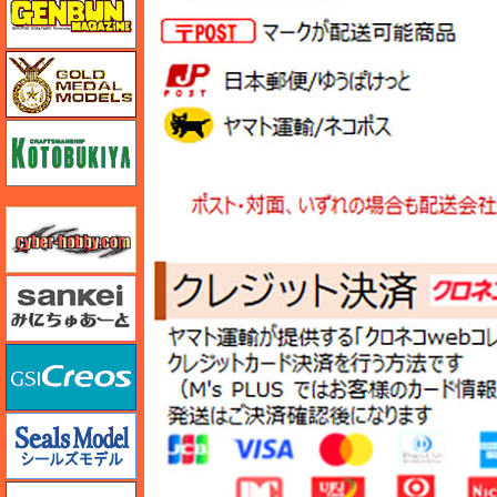
ゴールドメダルモデルズ
コトブキヤ
サイバーホビー
さんけい みにちゅあーと
GSIクレオス
シールズモデル
静岡模型協同組合