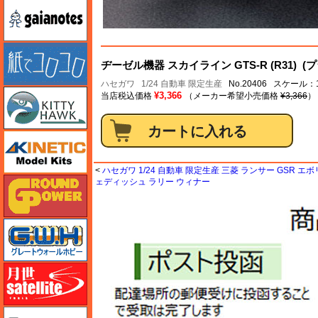
ガイアノーツ
紙でコロコロ
ヂーゼル機器 スカイライン GTS-R (R31) (
ハセガワ
1/24 自動車 限定生産
No.20406 スケール：1
キティホーク
¥3,366
当店税込価格
（メーカー希望小売価格
¥3,366
）
キネテック
<
ハセガワ 1/24 自動車 限定生産 三菱 ランサー GSR エボ
ガリレオ出版 グランドパワー
ェディッシュ ラリー ウィナー
グレートウォールホビー
月世 サテライトツールス
ゲンブンマガジン