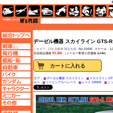
AFV
飛行機
艦船
自動車
バイク
キャラクター
ガンダム
塗料
TOP
TOPページへ
ヂーゼル機器 スカイライン GTS-R (
AFV
ハセガワ
1/24 自動車 限定生産
No.20406 スケール：1/
飛行機ページへ
¥3,366
当店税込価格
（メーカー希望小売価格
3,740
）
艦船ページへ
自動車ページへ
バイクページへ
タグ：
ヂーゼル機器 スカイライン
スカイライン GT
ガンダムページへ
カー
ツーリングカーレース
レース 1988年
ニッ
キャラクターページへ
ミニカーページへ
その他ページへ
塗料ページへ