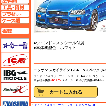
工具ページへ
プラ材ページへ
ケースページへ
書籍ページへ
メーカー一覧のページはこちら
●ウインドマスクシール付属
●車体成型色 ホワイト
ICM
IBG
ニッサン スカイライン GT-R Vスペック (R3
タミヤ
1/24 スポーツカーシリーズ
No.210 スケール：
¥2,475
当店税込価格
（メーカー希望小売価格
¥2,475
）
Avioni-X（アヴィオニクス）
アオシマ
<
タミヤ 1/24 スポーツカーシリーズ ホンダ S2000