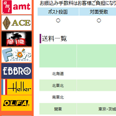
amt
エース
FTF
エフトイズ
エブロ
エレール
オルファ