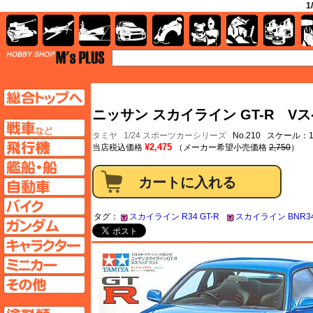
1
AFV
飛行機
艦船
自動車
バイク
キャラクター
ガンダム
塗料
TOP
TOPページへ
ニッサン スカイライン GT-R Vスペ
AFV
タミヤ
1/24 スポーツカーシリーズ
No.210 スケール：1
飛行機ページへ
¥2,475
当店税込価格
（メーカー希望小売価格
2,750
）
艦船ページへ
自動車ページへ
バイクページへ
タグ：
スカイライン R34 GT-R
スカイライン BNR3
ガンダムページへ
キャラクターページへ
ミニカーページへ
その他ページへ
塗料ページへ