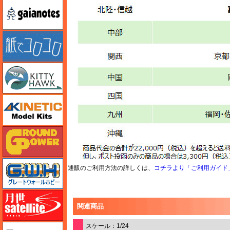
ガイアノーツ
紙でコロコロ
キティホーク
キネテック
ガリレオ出版 グランドパワー
グレートウォールホビー
通販のご利用方法の詳しくは、
コチラより「ご利用ガイド
月世 サテライトツールス
関連商品
ゲンブンマガジン
スケール：1/24