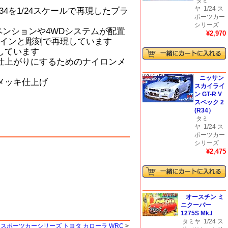
タミ
ヤ
1/24 ス
34を1/24スケールで再現したプラ
ポーツカー
シリーズ
ペンションや4WDシステムが配置
¥2,970
インと彫刻で再現しています
しています
仕上がりにするためのナイロンメ
ニッサン
メッキ仕上げ
スカイライ
ン GT-R V
スペック 2
(R34）
タミ
ヤ
1/24 ス
ポーツカー
シリーズ
¥2,475
オースチン ミ
ニクーパー
1275S Mk.I
タミヤ
1/24 ス
24 スポーツカーシリーズ トヨタ カローラ WRC
>