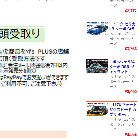
ポーツカーシリ
ーズ
¥2,772
トヨタ セリカ
LB ターボ Gr.5
タミヤ
1/24 ス
ポーツカーシリ
ーズ
¥3,366
ポルシェ 934
ターボ RSR ヴ
ァイラント
タミヤ
1/24 ス
ポーツカーシリ
ーズ
¥3,465
1978 フォード
ザクスピード カ
プリ ターボ
タミヤ
1/24 ス
ポーツカーシリ
ーズ
¥3,366