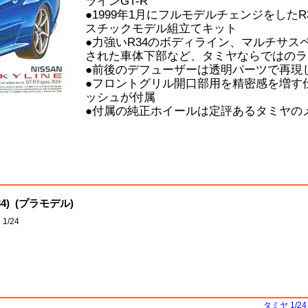
ラインGT-R
●1999年1月にフルモデルチェンジをしたR
スチックモデル組立てキット
●力強いR34のボディライン、マルチサス
された車体下部など、タミヤならではのラ
●前後のデフューザーは透明パーツで再現
●フロントグリル開口部用を精密感を増す
ッシュが付属
●付属の純正ホイールは定評あるタミヤの
4) (プラモデル)
1/24
タミヤ 1/