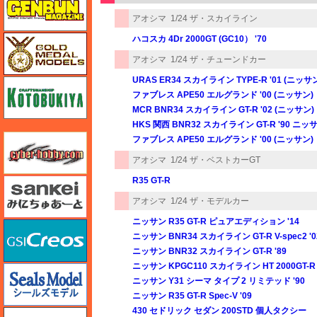
アオシマ
1/24 ザ・スカイライン
ゴールドメダルモデルズ
ハコスカ 4Dr 2000GT (GC10） '70
アオシマ
1/24 ザ・チューンドカー
URAS ER34 スカイライン TYPE-R '01 (ニッサ
コトブキヤ
ファブレス APE50 エルグランド '00 (ニッサン)
MCR BNR34 スカイライン GT-R '02 (ニッサン)
HKS 関西 BNR32 スカイライン GT-R '90 ニッ
サイバーホビー
ファブレス APE50 エルグランド '00 (ニッサン)
アオシマ
1/24 ザ・ベストカーGT
R35 GT-R
さんけい みにちゅあーと
アオシマ
1/24 ザ・モデルカー
ニッサン R35 GT-R ピュアエディション '14
GSIクレオス
ニッサン BNR34 スカイライン GT-R V-spec2 '0
ニッサン BNR32 スカイライン GT-R '89
ニッサン KPGC110 スカイライン HT 2000GT-R 
シールズモデル
ニッサン Y31 シーマ タイプ 2 リミテッド '90
ニッサン R35 GT-R Spec-V '09
430 セドリック セダン 200STD 個人タクシー
静岡模型協同組合