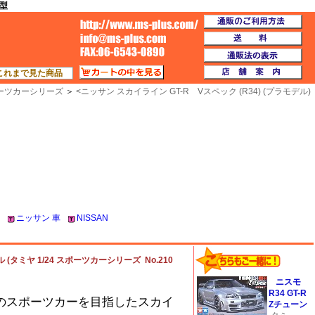
模型
通
TOP
送
通
カートの中を見る
店
これまで見た商品
スポーツカーシリーズ
＞
<
ニッサン スカイライン GT-R Vスペック (R34) (プラモデル)
ニッサン 車
NISSAN
 (タミヤ 1/24 スポーツカーシリーズ No.210
ニスモ
R34 GT-R
のスポーツカーを目指したスカイ
Zチューン