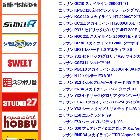
ニッサン GC10 スカイライン 2000GT '71
ニッサン KPGC110 幻のケンメリレーシング #7
ニッサン KGC110 スカイライン HT 2000GT-X '
シミラー（similR）
ニッサン GC111 スカイライン HT2000GTX-E・S
ニッサン P332 セドリック/グロリア 4HT 280E 
ニッサン HGC211 スカイライン 2000GT-E・S '
シモムラアレック
ニッサン DR30 スカイライン HT2000 ターボ イ
ニッサン UF31 レパード 3.0 アルティマ '86
スイート（SWEET）
ニッサン Y31 セドリック/グロリア V20 ツイン
ニッサン CSP311 シルビア '66
ニッサン PGC10 スカイライン 2000GT-R JAF
スジボリ堂
ニッサン N12 パルサー EXA '83
ニッサン S12 シルビア/ガゼール ターボ RS-X '8
ニッサン ER34 スカイライン 25GT ターボ '01
スタジオ27・タブデザイン
ニッサン Y32 セドリック/グロリア グランツーリ
ニッサン ECR33 スカイライン GTS25t タイプM 
ニッサン Y32 シーマ タイプ 3 リミテッド L AV '
スペシャルホビー
ニッサン E50 エルグランド '99
ニッサン F50 シーマ/プレジデント '03
ニッサン S30 フェアレディZ エアロカスタム Ver.2
ズベズダ（Zvezda）
ニッサン BNR34 スカイライン GT-R V-spec2 Nur