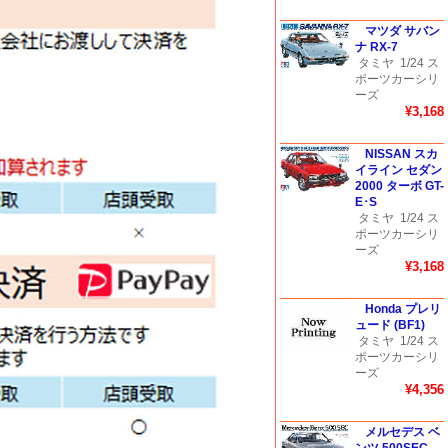
マツダ サバン
ナ RX-7
タミヤ
1/24 ス
ポーツカーシリ
ーズ
¥3,168
NISSAN スカ
イライン セダン
2000 ターボ GT-
E･S
タミヤ
1/24 ス
ポーツカーシリ
ーズ
¥3,168
Honda プレリ
ュード (BF1)
タミヤ
1/24 ス
ポーツカーシリ
ーズ
¥4,356
メルセデス ベ