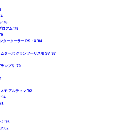
3
74
 '76
ブロアム '78
79
ンタークーラー RS・X '84
カムターボ グランツーリスモ SV '87
グランプリ '70
4
スモ アルティマ '92
'94
91
 '75
.'02