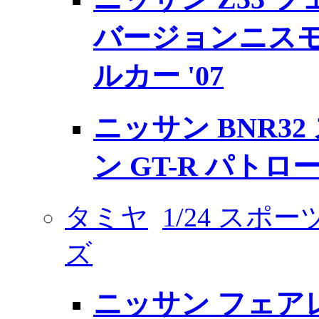
バージョンニスモ
ルカー '07
ニッサン BNR3
ン GT-R パトロー
タミヤ
1/24 スポ
ズ
ニッサン フェアレ