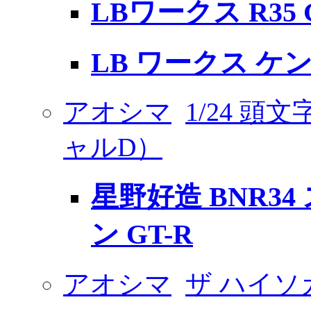
LBワークス R35 GT
LB ワークス ケン
アオシマ
1/24 頭
ャルD）
星野好造 BNR3
ン GT-R
アオシマ
ザ ハイソ