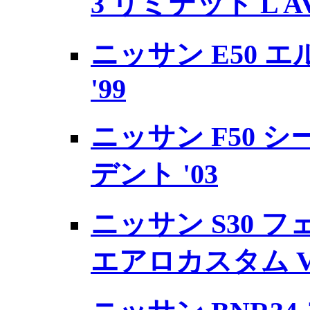
3 リミテッド L AV
ニッサン E50 
'99
ニッサン F50 シ
デント '03
ニッサン S30 
エアロカスタム Ver.