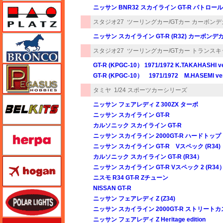
プラッツ
ニッサン BNR32 スカイライン GT-R パトロールカ
スタジオ27
ツーリングカー/GTカー カーボン
ニッサン スカイライン GT-R (R32) カーボンデ
ブロンコモデル（Bronco Models）
スタジオ27
ツーリングカー/GTカー トランスキ
GT-R (KPGC-10） 1971/1972 K.TAKAHASHI ve
ペガサスホビー
GT-R (KPGC-10） 1971/1972 M.HASEMI ver
タミヤ
1/24 スポーツカーシリーズ
BELKITS
ニッサン フェアレディ Z 300ZX ターボ
ニッサン スカイライン GT-R
カルソニック スカイライン GT-R
ヘルパ（herpa）
ニッサン スカイライン 2000GT-R ハードトップ
ニッサン スカイライン GT-R Vスペック (R34)
カルソニック スカイライン GT-R (R34）
ホーガンウイングス
ニッサン スカイライン GT-R Vスペック 2 (R34
ニスモ R34 GT-R Zチューン
NISSAN GT-R
ポーラライツ
ニッサン フェアレディ Z (Z34)
ニッサン スカイライン 2000GT-R ストリート
ニッサン フェアレディ Z Heritage edition
ホビージャパン