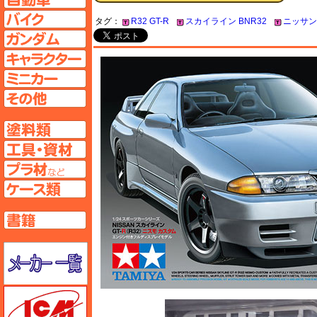
バイクページへ
タグ：
R32 GT-R
スカイライン BNR32
ニッサン
ガンダムページへ
キャラクターページへ
ミニカーページへ
その他ページへ
塗料ページへ
工具ページへ
プラ材ページへ
ケースページへ
書籍ページへ
メーカー一覧のページはこちら
ICM