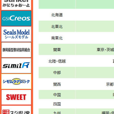
GSIクレオス
シールズモデル
静岡模型協同組合
シミラー（similR）
シモムラアレック
スイート（SWEET）
スジボリ堂