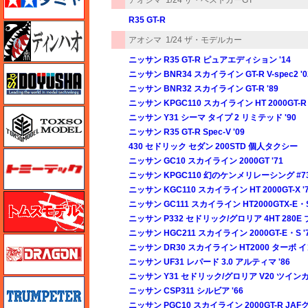
R35 GT-R
ディン・ハオ
アオシマ
1/24 ザ・モデルカー
ニッサン R35 GT-R ピュアエディション '14
童友社
ニッサン BNR34 スカイライン GT-R V-spec2 '0
ニッサン BNR32 スカイライン GT-R '89
ニッサン KPGC110 スカイライン HT 2000GT-R 
トキソモデル（toxso_model）
ニッサン Y31 シーマ タイプ 2 リミテッド '90
ニッサン R35 GT-R Spec-V '09
430 セドリック セダン 200STD 個人タクシー
トミーテック
ニッサン GC10 スカイライン 2000GT '71
ニッサン KPGC110 幻のケンメリレーシング #7
ニッサン KGC110 スカイライン HT 2000GT-X '
トムスモデル
ニッサン GC111 スカイライン HT2000GTX-E・S
ニッサン P332 セドリック/グロリア 4HT 280E 
ニッサン HGC211 スカイライン 2000GT-E・S '
ドラゴン
ニッサン DR30 スカイライン HT2000 ターボ イ
ニッサン UF31 レパード 3.0 アルティマ '86
ニッサン Y31 セドリック/グロリア V20 ツイン
トランペッター
ニッサン CSP311 シルビア '66
ニッサン PGC10 スカイライン 2000GT-R JAF