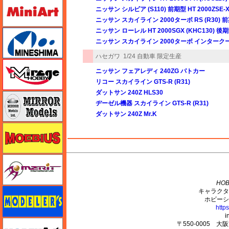
ミニアート
ニッサン シルビア (S110) 前期型 HT 2000ZSE-X 
ニッサン スカイライン 2000ターボ RS (R30) 前期
ニッサン ローレル HT 2000SGX (KHC130) 後期型
ミネシマ
ニッサン スカイライン 2000ターボ インタークーラー R
ハセガワ
1/24 自動車 限定生産
ミラージュホビー
ニッサン フェアレディ 240ZG パトカー
リコー スカイライン GTS-R (R31)
ダットサン 240Z HLS30
ミラーモデルズ
ヂーゼル機器 スカイライン GTS-R (R31)
ダットサン 240Z Mr.K
メビウス
M's PLUS
メリットインターナショナル
HOB
モデラーズ
キャラクタ
ホビーシ
http
i
モデルアート
〒550-0005 