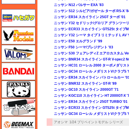
ニッサン N12 パルサー EXA '83
ニッサン S12 シルビア/ガゼール ターボ RS-X '8
ハセガワ
ニッサン ER34 スカイライン 25GT ターボ '01
ニッサン Y32 セドリック/グロリア グランツーリ
ニッサン ECR33 スカイライン GTS25t タイプM 
ハセガワ
ニッサン Y32 シーマ タイプ 3 リミテッド L AV '
ニッサン E50 エルグランド '99
ニッサン F50 シーマ/プレジデント '03
バロムモデル
ニッサン S30 フェアレディZ エアロカスタム Ver.2
ニッサン BNR34 スカイライン GT-R V-spec2 Nur
バンダイ
ニッサン HC31 ローレル 2000 ターボメダリスト 
ニッサン GC34 ローレル メダリストV/クラブS '
ニッサン ER34 スカイライン パトロールカー '0
パンダホビー
ニッサン BNR32 スカイライン GT-R '89
ニッサン GC10 スカイライン 2000GT '71
ニッサン KGC110 スカイライン HT 2000GT-X '
ヒートペン（十和田技研・ブレインファクトリー）
ニッサン ER34 スカイライン 25GT TURBO '01
ニッサン ECR33 スカイライン GTS25t タイプM 
ニッサン GC34 ローレル メダリストV/クラブS '
BEEMAX
アオシマ
1/24 プリペイントモデル シリーズ