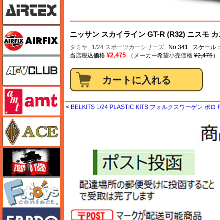
エアフィックス
ニッサン スカイライン GT-R (R32) ニスモ 
タミヤ
1/24 スポーツカーシリーズ
No.341 スケール：
¥2,475
当店税込価格
（メーカー希望小売価格
¥2,475
）
AFVクラブ
amt
<
BELKITS 1/24 PLASTIC KITS フォルクスワーゲン ポロ 
エース
FTF
エフトイズ
エブロ