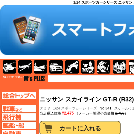
1/24 スポーツカーシリーズ ニッサン 
AFV
飛行機
艦船
自動車
バイク
キャラクター
ガンダム
塗料
TOP
TOPページへ
ニッサン スカイライン GT-R (R3
AFV
タミヤ
1/24 スポーツカーシリーズ
No.341 スケール：1
¥2,475
当店税込価格
（メーカー希望小売価格
2,750
）
飛行機ページへ
艦船ページへ
自動車ページへ