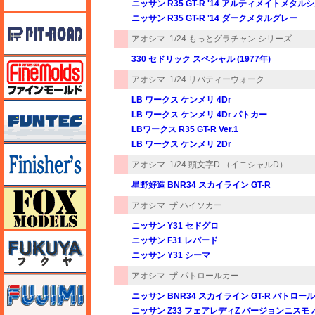
ニッサン R35 GT-R '14 アルティメイトメタル
ニッサン R35 GT-R '14 ダークメタルグレー
ピットロード
アオシマ
1/24 もっとグラチャン シリーズ
330 セドリック スペシャル (1977年)
ファインモールド
アオシマ
1/24 リバティーウォーク
LB ワークス ケンメリ 4Dr
funtec（ファンテック）
LB ワークス ケンメリ 4Dr パトカー
LBワークス R35 GT-R Ver.1
LB ワークス ケンメリ 2Dr
フィニッシャーズ
アオシマ
1/24 頭文字D （イニシャルD）
星野好造 BNR34 スカイライン GT-R
フォックスモデル（FOX MODELS）
アオシマ
ザ ハイソカー
ニッサン Y31 セドグロ
フクヤ
ニッサン F31 レパード
ニッサン Y31 シーマ
アオシマ
ザ パトロールカー
フジミ
ニッサン BNR34 スカイライン GT-R パトロールカ
ニッサン Z33 フェアレディZ バージョンニスモ 