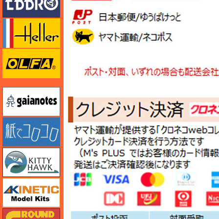
エレール
オルファ
ガイアノーツ
紙でコロコロ
キティホーク
キネテック
ガリレオ出版 グランドパワー