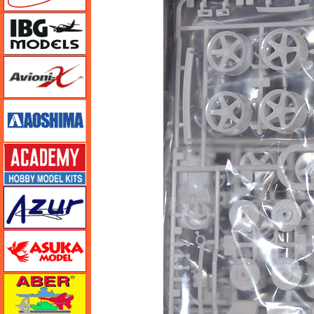
IBG
Avioni-X（アヴィオニクス）
アオシマ
アカデミー
アズール
アスカモデル
アベール