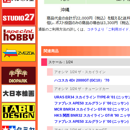
スタジオ27・タブデザイン
スペシャルホビー
通販のご利用方法の詳しくは、
コチラより「ご利用ガイド
ズベズダ（Zvezda）
関連商品
スケール：1/24
ダイオパーク（diopark）
アオシマ
1/24 ザ・スカイライン
ハコスカ 4Dr 2000GT (GC10） '70
大日本絵画
アオシマ
1/24 ザ・チューンドカー
URAS ER34 スカイライン TYPE-R '01 (ニッサ
ファブレス APE50 エルグランド '00 (ニッサン)
タブデザイン・スタジオ27
MCR BNR34 スカイライン GT-R '02 (ニッサン)
HKS 関西 BNR32 スカイライン GT-R '90 ニッ
ファブレス APE50 エルグランド '00 (ニッサン)
タミヤ
アオシマ
1/24 ザ・ベストカーGT