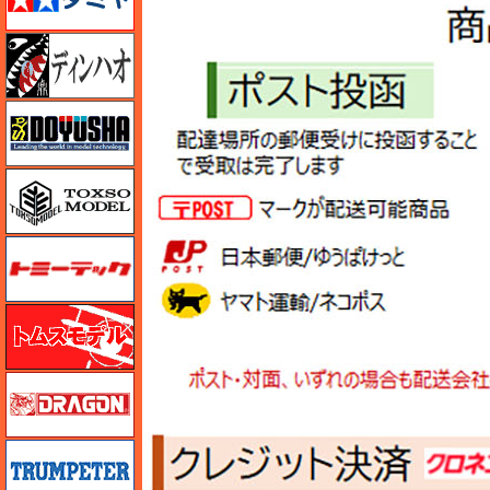
ディン・ハオ
童友社
トキソモデル（toxso_model）
トミーテック
トムスモデル
ドラゴン
トランペッター