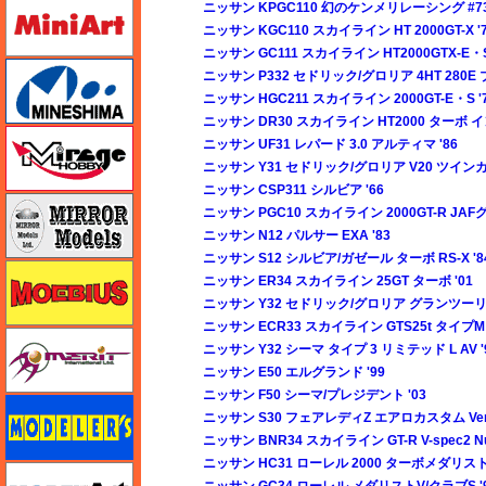
ミニアート
ニッサン KPGC110 幻のケンメリレーシング #7
ニッサン KGC110 スカイライン HT 2000GT-X '
ニッサン GC111 スカイライン HT2000GTX-E・S
ミネシマ
ニッサン P332 セドリック/グロリア 4HT 280E 
ニッサン HGC211 スカイライン 2000GT-E・S '
ニッサン DR30 スカイライン HT2000 ターボ イ
ミラージュホビー
ニッサン UF31 レパード 3.0 アルティマ '86
ニッサン Y31 セドリック/グロリア V20 ツイン
ニッサン CSP311 シルビア '66
ミラーモデルズ
ニッサン PGC10 スカイライン 2000GT-R JAF
ニッサン N12 パルサー EXA '83
ニッサン S12 シルビア/ガゼール ターボ RS-X '8
メビウス
ニッサン ER34 スカイライン 25GT ターボ '01
ニッサン Y32 セドリック/グロリア グランツーリ
ニッサン ECR33 スカイライン GTS25t タイプM 
メリットインターナショナル
ニッサン Y32 シーマ タイプ 3 リミテッド L AV '
ニッサン E50 エルグランド '99
ニッサン F50 シーマ/プレジデント '03
モデラーズ
ニッサン S30 フェアレディZ エアロカスタム Ver.2
ニッサン BNR34 スカイライン GT-R V-spec2 Nur
ニッサン HC31 ローレル 2000 ターボメダリスト 
モデルアート
ニッサン GC34 ローレル メダリストV/クラブS '