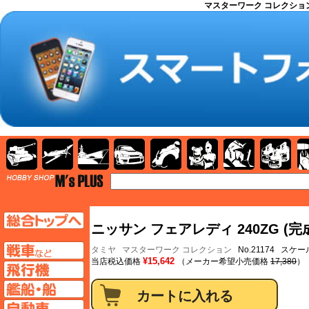
マスターワーク コレクション
AFV
飛行機
艦船
自動車
バイク
キャラクター
ガンダム
塗料
TOP
TOPページへ
ニッサン フェアレディ 240ZG (完
AFV
タミヤ
マスターワーク コレクション
No.21174 スケール
¥15,642
当店税込価格
（メーカー希望小売価格
17,380
）
飛行機ページへ
艦船ページへ
自動車ページへ