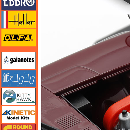
エレール
オルファ
ガイアノーツ
紙でコロコロ
キティホーク
キネテック
ガリレオ出版 グランドパワー