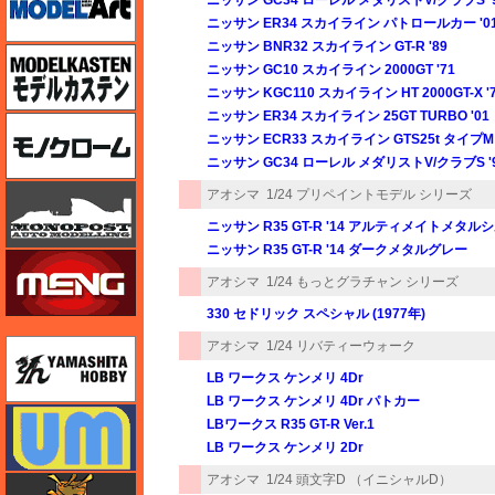
ニッサン ER34 スカイライン パトロールカー '0
ニッサン BNR32 スカイライン GT-R '89
モデルカステン
ニッサン GC10 スカイライン 2000GT '71
ニッサン KGC110 スカイライン HT 2000GT-X '
ニッサン ER34 スカイライン 25GT TURBO '01
モノクローム
ニッサン ECR33 スカイライン GTS25t タイプM 
ニッサン GC34 ローレル メダリストV/クラブS '
モノポスト
アオシマ
1/24 プリペイントモデル シリーズ
ニッサン R35 GT-R '14 アルティメイトメタル
ニッサン R35 GT-R '14 ダークメタルグレー
モンモデル（MENG MODEL）
アオシマ
1/24 もっとグラチャン シリーズ
330 セドリック スペシャル (1977年)
ユニモデル
アオシマ
1/24 リバティーウォーク
LB ワークス ケンメリ 4Dr
LB ワークス ケンメリ 4Dr パトカー
ユニモデル
LBワークス R35 GT-R Ver.1
LB ワークス ケンメリ 2Dr
アオシマ
1/24 頭文字D （イニシャルD）
ライオンロア（LionRoar）