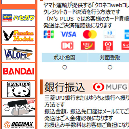
ハセガワ
ハセガワ
バロムモデル
バンダイ
パンダホビー
ヒートペン（十和田技研・ブレインファクトリー）
BEEMAX