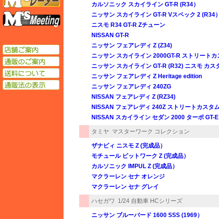
カルソニック スカイライン GT-R (R34）
エムズミーティング
ニッサン スカイライン GT-R Vスペック 2 (R34
ニスモ R34 GT-R Zチューン
NISSAN GT-R
ニッサン フェアレディ Z (Z34)
店舗ご案内
ニッサン スカイライン 2000GT-R ストリート
通販のご案内
ニッサン スカイライン GT-R (R32) ニスモ カス
送料について
ニッサン フェアレディ Z Heritage edition
通販法の表示
ニッサン フェアレディ 240ZG
NISSAN フェアレディ Z (RZ34)
NISSAN フェアレディ 240Z ストリートカスタ
NISSAN スカイライン セダン 2000 ターボ GT-E
タミヤ
マスターワーク コレクション
ザナビィ ニスモ Z (完成品）
モチュール ピットワーク Z (完成品）
カルソニック IMPUL Z (完成品）
マクラーレン セナ オレンジ
マクラーレン セナ グレイ
ハセガワ
1/24 自動車 HCシリーズ
ニッサン ブルーバード 1600 SSS (1969）