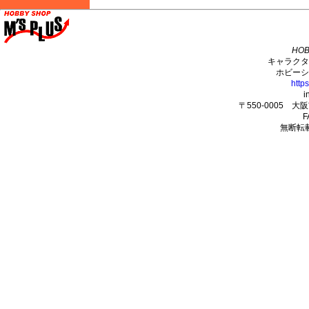
M's PLUS
HOB
キャラクタ
ホビーシ
http
i
〒550-0005 
F
無断転