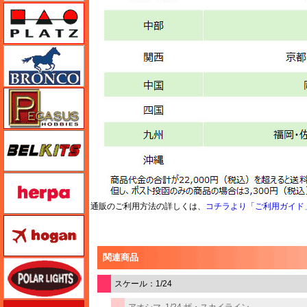
プラッツ
ブロンコモデル（Bronco Models）
ペガサスホビー
BELKITS
ヘルパ（herpa）
通販のご利用方法の詳しくは、
コチラより「ご利用ガイド
ホーガンウイングス
関連商品
ポーラライツ
スケール：1/24
ホビージャパン
アオシマ
1/24 ザ・スカイライン