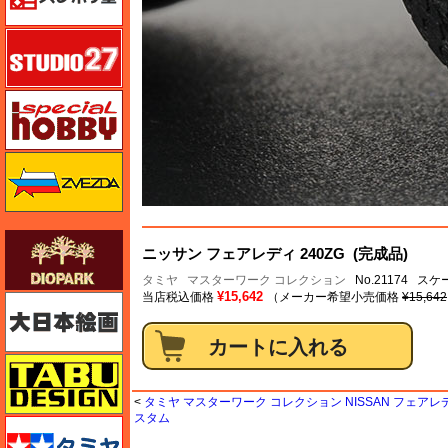
スタジオ27・タブデザイン
スペシャルホビー
ズベズダ（Zvezda）
ダイオパーク（diopark）
ニッサン フェアレディ 240ZG (完成品)
タミヤ
マスターワーク コレクション
No.21174 スケ
¥15,642
当店税込価格
（メーカー希望小売価格
¥15,642
大日本絵画
タブデザイン・スタジオ27
<
タミヤ マスターワーク コレクション NISSAN フェアレデ
スタム
タミヤ