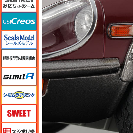
GSIクレオス
シールズモデル
静岡模型協同組合
シミラー（similR）
シモムラアレック
スイート（SWEET）
スジボリ堂