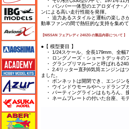
・ その初代S30型の中で、1971年1
・ バンパー一体型のエアロダイナ･ノ
IBG
ンによる高い走行性能を発揮。
・ 迫力あるスタイルと運転の楽しさ
動車ファンの間で熱狂的な支持を集めて
Avioni-X（アヴィオニクス）
【NISSAN フェアレディ 240ZG の製品内容について 】
アオシマ
●【 模型要目 】
・ 1/24スケール、全長179mm、全
・ ロングノーズ・ショートデッキの
アカデミー
・ グランプリマルーンと呼ばれる24
・ 2.4リッター直列6気筒エンジン
ました。
アズール
・ ボンネットは開閉でき、エンジン
・ ウインドウモールやヘッドランプ
・ パーティングラインはもちろん、
アスカモデル
・ ネームプレートの付いた台座、モ
アベール