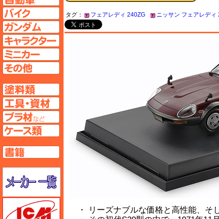
バイクページへ
タグ：
フェアレディ 240ZG
ニッサン フェアレディ 2
ガンダムページへ
キャラクターページへ
ミニカーページへ
その他ページへ
塗料ページへ
工具ページへ
プラ材ページへ
ケースページへ
書籍ページへ
メーカー一覧のページはこちら
ICM
・ リーズナブルな価格と高性能、そし