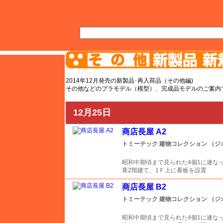
AFV
飛行機
艦船
自動車
バイク
キャラクター
ガンダム
塗料
TOP
TOPページへ
AFV
2014年12月発売の新製品･再入荷品（その他編)
その他などのプラモデル（模型）、完成品モデルのご案内
飛行機ページへ
艦船ページへ
12月25日
自動車ページへ
商店長屋 A2
バイクページへ
トミーテック
建物コレクション （ジ
ガンダムページへ
昭和中期頃まで見られた4個1に連なっ
キャラクターページへ
葺2階建て、1Ｆ上に看板を設置
ミニカーページへ
商店長屋 B2
その他ページへ
トミーテック
建物コレクション （ジ
塗料ページへ
昭和中期頃まで見られた4個1に連なっ