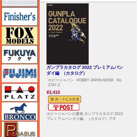
フィニッシャーズ
フォックスモデル（FOX MODELS）
フクヤ
フジミ
ガンプラカタログ 2022 プレミアムバン
ダイ編 （カタログ）
ホビージャパン
HOBBY JAPAN MOOK
No.
2797-2
プラッツ
¥3,410
ブロンコモデル（Bronco Models）
メール便対応可能
ホビージャパンの書籍 ガンプラカタログ 2022
プレミアムバンダイ編、（カタログ）です
ペガサスホビー