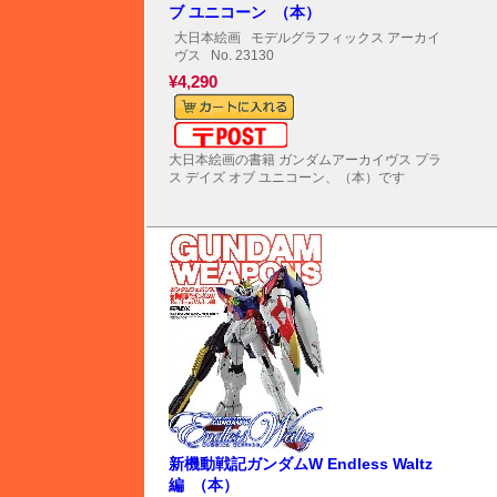
ブ ユニコーン （本）
大日本絵画
モデルグラフィックス アーカイ
ヴス
No. 23130
¥4,290
メール便対応可能
大日本絵画の書籍 ガンダムアーカイヴス プラ
ス デイズ オブ ユニコーン、（本）です
新機動戦記ガンダムW Endless Waltz
編 （本）