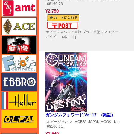
amt
68160-78
¥2,750
エース
メール便対応可能
ホビージャパンの書籍 プラモ筆塗りマスター
ガイド、（本）です
FTF
エフトイズ
エブロ
エレール
オルファ
ガンダムフォワード Vol.17 （雑誌）
ホビージャパン
HOBBY JAPAN MOOK
No.
68160-61
¥1,540