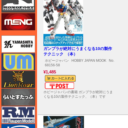
モンモデル（MENG MODEL）
ユニモデル
ガンプラが絶対にうまくなる10の製作
テクニック （本）
ユニモデル
ホビージャパン
HOBBY JAPAN MOOK
No.
68156-58
¥1,485
ライオンロア（LionRoar）
メール便対応可能
らいとすたっふ
ホビージャパンの書籍 ガンプラが絶対にうま
くなる10の製作テクニック、（本）です
ラウペンモデル
リッチモデル