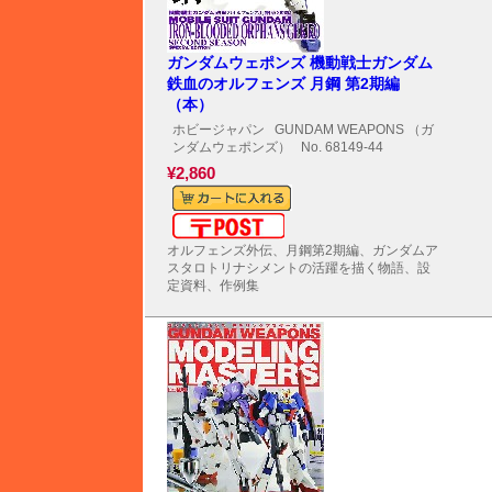
ガンダムウェポンズ 機動戦士ガンダム
鉄血のオルフェンズ 月鋼 第2期編
（本）
ホビージャパン
GUNDAM WEAPONS （ガ
ンダムウェポンズ）
No. 68149-44
¥2,860
メール便対応可能
オルフェンズ外伝、月鋼第2期編、ガンダムア
スタロトリナシメントの活躍を描く物語、設
定資料、作例集