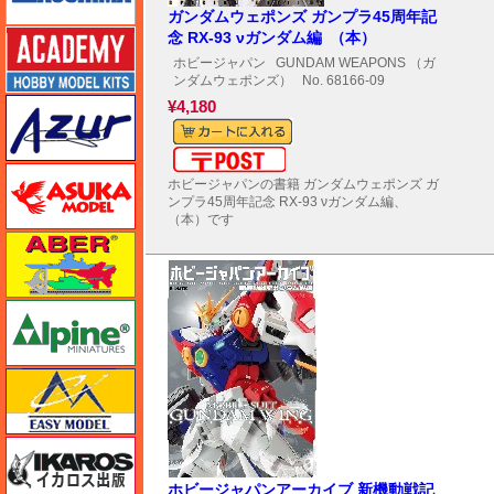
ガンダムウェポンズ ガンプラ45周年記
アカデミー
念 RX-93 νガンダム編 （本）
ホビージャパン
GUNDAM WEAPONS （ガ
ンダムウェポンズ）
No. 68166-09
アズール
¥4,180
メール便対応可能
アスカモデル
ホビージャパンの書籍 ガンダムウェポンズ ガ
ンプラ45周年記念 RX-93 νガンダム編、
（本）です
アベール
アルパイン
イージーモデル
イカロス出版
ホビージャパンアーカイブ 新機動戦記