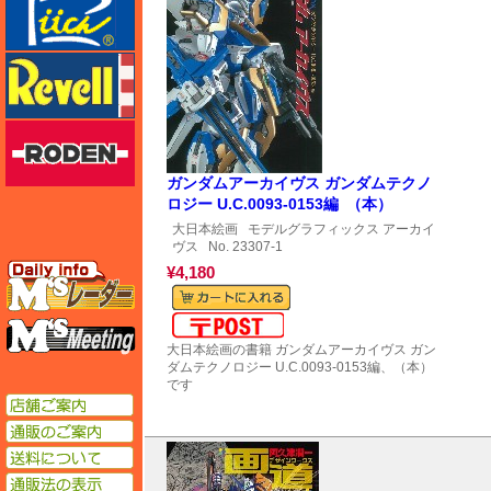
レベル
ローデン
ガンダムアーカイヴス ガンダムテクノ
ロジー U.C.0093-0153編 （本）
大日本絵画
モデルグラフィックス アーカイ
ヴス
No. 23307-1
エムズレーダー
¥4,180
メール便対応可能
エムズミーティング
大日本絵画の書籍 ガンダムアーカイヴス ガン
ダムテクノロジー U.C.0093-0153編、（本）
です
店舗ご案内
通販のご案内
送料について
通販法の表示