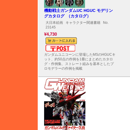
機動戦士ガンダムUC HGUC モデリン
グカタログ （カタログ）
大日本絵画
キャラクター関連書籍
No.
23145
¥4,730
メール便対応可能
ガンダムユニコーンに登場したMSのHGUCキ
ット、約50点の作例を1冊にまとめたカタロ
グ・作例集、ストレート組みを基本としたプ
ロモデラーの作例を掲載