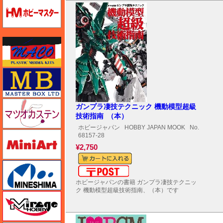
ホビーマスター
マコ
マスターボックス
マツオカステン
ガンプラ凄技テクニック 機動模型超級
技術指南 （本）
ホビージャパン
HOBBY JAPAN MOOK
No.
ミニアート
68157-28
¥2,750
ミネシマ
メール便対応可能
ホビージャパンの書籍 ガンプラ凄技テクニッ
ク 機動模型超級技術指南、（本）です
ミラージュホビー