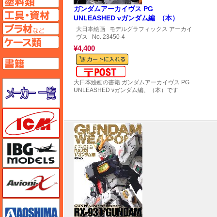
ガンダムアーカイヴス PG
工具ページへ
UNLEASHED νガンダム編 （本）
プラ材ページへ
大日本絵画
モデルグラフィックス アーカイ
ヴス
No. 23450-4
ケースページへ
¥4,400
書籍ページへ
メール便対応可能
メーカー一覧のページはこちら
大日本絵画の書籍 ガンダムアーカイヴス PG
UNLEASHED νガンダム編、（本）です
ICM
IBG
Avioni-X（アヴィオニクス）
アオシマ