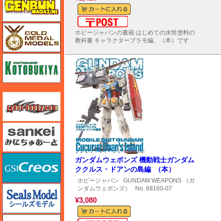
メール便対応可能
ゴールドメダルモデルズ
ホビージャパンの書籍 はじめての水性塗料の
教科書 キャラクタープラモ編、（本）です
コトブキヤ
サイバーホビー
さんけい みにちゅあーと
GSIクレオス
ガンダムウェポンズ 機動戦士ガンダム
ククルス・ドアンの島編 （本）
ホビージャパン
GUNDAM WEAPONS （ガ
シールズモデル
ンダムウェポンズ）
No. 68160-07
¥3,080
静岡模型協同組合