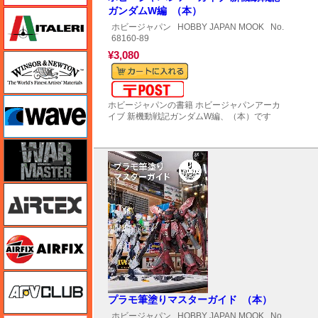
ガンダムW編 （本）
イタレリ
ホビージャパン
HOBBY JAPAN MOOK
No.
68160-89
¥3,080
ウインザー＆ニュートン
メール便対応可能
ウェーブ
ホビージャパンの書籍 ホビージャパンアーカ
イブ 新機動戦記ガンダムW編、（本）です
ウォーマスターズ
エアテックス
エアフィックス
AFVクラブ
プラモ筆塗りマスターガイド （本）
ホビージャパン
HOBBY JAPAN MOOK
No.