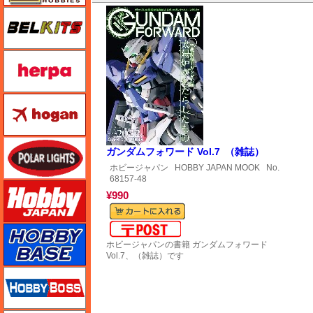
BELKITS
ヘルパ（herpa）
ホーガンウイングス
ポーラライツ
ガンダムフォワード Vol.7 （雑誌）
ホビージャパン
HOBBY JAPAN MOOK
No.
68157-48
ホビージャパン
¥990
メール便対応可能
ホビーベース
ホビージャパンの書籍 ガンダムフォワード
Vol.7、（雑誌）です
ホビーボス