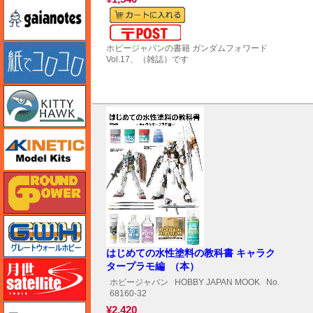
ガイアノーツ
メール便対応可能
紙でコロコロ
ホビージャパンの書籍 ガンダムフォワード
Vol.17、（雑誌）です
キティホーク
キネテック
ガリレオ出版 グランドパワー
グレートウォールホビー
はじめての水性塗料の教科書 キャラク
月世 サテライトツールス
タープラモ編 （本）
ホビージャパン
HOBBY JAPAN MOOK
No.
68160-32
ゲンブンマガジン
¥2,420