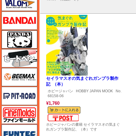
バンダイ
パンダホビー
ヒートペン（十和田技研・ブレインファクトリー）
BEEMAX
セイラマスオの気まぐれガンプラ製作
記 （本）
ピットロード
ホビージャパン
HOBBY JAPAN MOOK
No.
68158-06
¥1,760
ファインモールド
メール便対応可能
ホビージャパンの書籍 セイラマスオの気まぐ
funtec（ファンテック）
れガンプラ製作記、（本）です