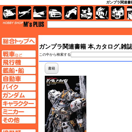
ガンプラ関連書籍
AFV
飛行機
艦船
自動車
バイク
キャラクター
ガンダム
塗料
TOP
TOPページへ
ガンプラ関連書籍 本,カタログ,雑誌
AFV
この中から検索する
飛行機ページへ
書籍
艦船ページへ
自動車ページへ
バイクページへ
ガンダムページへ
キャラクターページへ
ミニカーページへ
その他ページへ
塗料ページへ