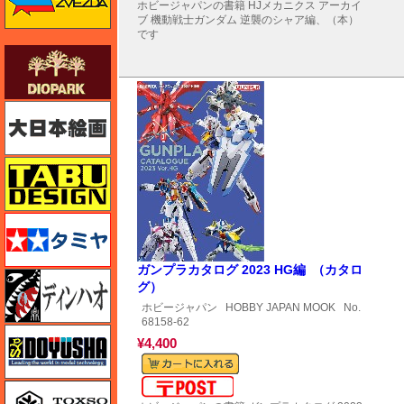
ホビージャパンの書籍 HJメカニクス アーカイ
ブ 機動戦士ガンダム 逆襲のシャア編、（本）
です
ダイオパーク（diopark）
大日本絵画
タブデザイン・スタジオ27
タミヤ
ガンプラカタログ 2023 HG編 （カタロ
ディン・ハオ
グ）
ホビージャパン
HOBBY JAPAN MOOK
No.
68158-62
童友社
¥4,400
メール便対応可能
トキソモデル（toxso_model）