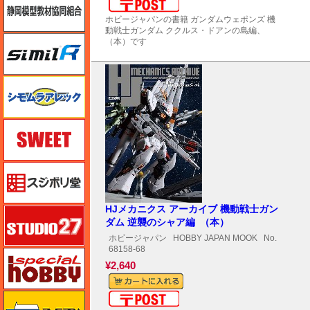
メール便対応可能
ホビージャパンの書籍 ガンダムウェポンズ 機
動戦士ガンダム ククルス・ドアンの島編、
シミラー（similR）
（本）です
シモムラアレック
スイート（SWEET）
スジボリ堂
HJメカニクス アーカイブ 機動戦士ガン
スタジオ27・タブデザイン
ダム 逆襲のシャア編 （本）
ホビージャパン
HOBBY JAPAN MOOK
No.
68158-68
スペシャルホビー
¥2,640
ズベズダ（Zvezda）
メール便対応可能