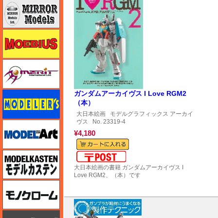
ミラーモデルズ
メビウス
メリットインターナショナル
ガンダムアーカイヴス I Love RGM2
モデラーズ
（本）
大日本絵画
モデルグラフィックス アーカイ
ヴス
No. 23319-4
モデルアート
¥4,180
モデルカステン
メール便対応可能
大日本絵画の書籍 ガンダムアーカイヴス I
Love RGM2、（本）です
モノクローム
モノポスト