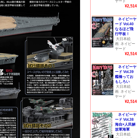
ヤード
¥2,514
ネイビーヤ
ード Vol.40
なるほど飛
行甲板！
大日本絵
画
ネイビー
ヤード
¥2,514
ネイビーヤ
ード Vol.39
艦橋ってお
もしろい
大日本絵
画
ネイビー
ヤード
¥2,514
ネイビーヤ
ード Vol.38
海自×人民解
放軍海軍
大日本絵