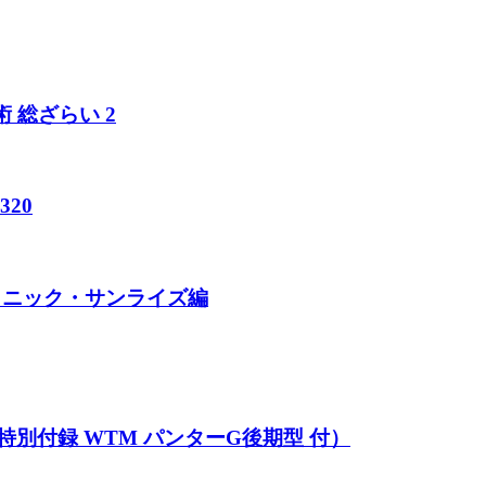
 総ざらい 2
320
カニック・サンライズ編
(特別付録 WTM パンターG後期型 付）