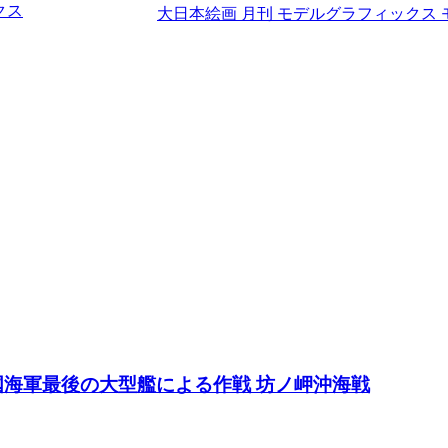
クス
大日本絵画 月刊 モデルグラフィックス
 帝国海軍最後の大型艦による作戦 坊ノ岬沖海戦